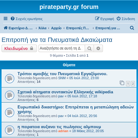
pirateparty.gr forum
Συχνές ερωτήσεις
Εγγραφή
Σύνδεση
Α
Ευρετήριο Δ. Συζήτησης
Άλλα
Αρχείο
Επιτροπές Προγράμματος
Επιτροπή για τα Πνευματικά Δικαιώματα
ν
Επιτροπή για τα Πνευματικά Δικαιώματα
α
Αναζήτηση
Ειδική αναζήτηση
Κλειδωμένο
ζ
9 θέματα • Σελίδα
1
από
1
ή
Θέματα
τ
η
Τρόποι αμοιβής του Πνευματικά Εργαζόμενου.
Τελευταία δημοσίευση από
SNM
«
05 Ιούλ 2012, 23:00
σ
Απαντήσεις:
14
1
2
η
Σχετικά αίτηματα συντακτών Ελληνικής wikipedia
Τελευταία δημοσίευση από
pav
«
05 Ιούλ 2012, 17:18
Απαντήσεις:
6
Ευρωπαϊκό δικαστήριο: Επιτρέπεται η μεταπώληση αδειών
χρήσης
Τελευταία δημοσίευση από
pav
«
04 Ιούλ 2012, 20:56
Απαντήσεις:
5
η πειρατεια αυξανει τις πωλησεις αλμπουμ
Τελευταία δημοσίευση από
adrian
«
18 Μάιος 2012, 20:05
Απαντήσεις:
1