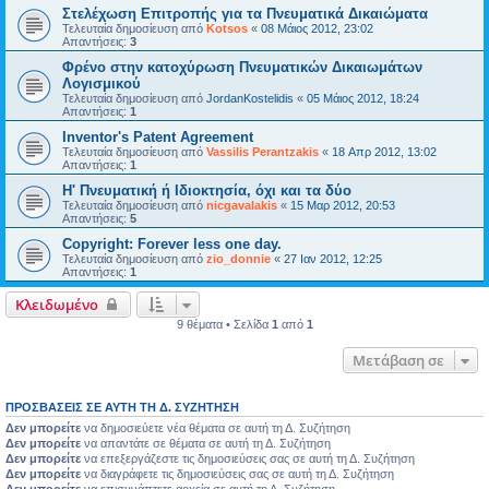
Στελέχωση Επιτροπής για τα Πνευματικά Δικαιώματα
Τελευταία δημοσίευση από
Kotsos
«
08 Μάιος 2012, 23:02
Απαντήσεις:
3
Φρένο στην κατοχύρωση Πνευματικών Δικαιωμάτων
Λογισμικού
Τελευταία δημοσίευση από
JordanKostelidis
«
05 Μάιος 2012, 18:24
Απαντήσεις:
1
Inventor's Patent Agreement
Τελευταία δημοσίευση από
Vassilis Perantzakis
«
18 Απρ 2012, 13:02
Απαντήσεις:
1
Η' Πνευματική ή Ιδιοκτησία, όχι και τα δύο
Τελευταία δημοσίευση από
nicgavalakis
«
15 Μαρ 2012, 20:53
Απαντήσεις:
5
Copyright: Forever less one day.
Τελευταία δημοσίευση από
zio_donnie
«
27 Ιαν 2012, 12:25
Απαντήσεις:
1
Κλειδωμένο
9 θέματα • Σελίδα
1
από
1
Μετάβαση σε
ΠΡΟΣΒΆΣΕΙΣ ΣΕ ΑΥΤΉ ΤΗ Δ. ΣΥΖΉΤΗΣΗ
Δεν μπορείτε
να δημοσιεύετε νέα θέματα σε αυτή τη Δ. Συζήτηση
Δεν μπορείτε
να απαντάτε σε θέματα σε αυτή τη Δ. Συζήτηση
Δεν μπορείτε
να επεξεργάζεστε τις δημοσιεύσεις σας σε αυτή τη Δ. Συζήτηση
Δεν μπορείτε
να διαγράφετε τις δημοσιεύσεις σας σε αυτή τη Δ. Συζήτηση
Δεν μπορείτε
να επισυνάπτετε αρχεία σε αυτή τη Δ. Συζήτηση