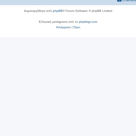
Επικοινω
Δημιουργήθηκε από
phpBB
® Forum Software © phpBB Limited
Ελληνική μετάφραση από το
phpbbgr.com
Απόρρητο
|
Όροι