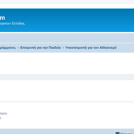
um
Πειρατών Ελλάδας.
γράμματος
Επιτροπή για την Παιδεία
Υποεπιτροπή για τον Αθλητισμό
 αναζήτηση
ήτηση
η