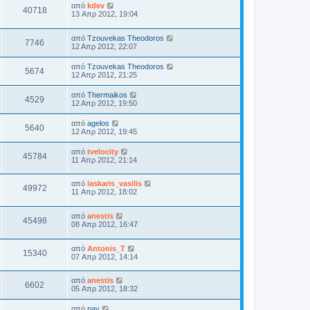
από
kdev
40718
13 Απρ 2012, 19:04
από
Tzouvekas Theodoros
7746
12 Απρ 2012, 22:07
από
Tzouvekas Theodoros
5674
12 Απρ 2012, 21:25
από
Thermaikos
4529
12 Απρ 2012, 19:50
από
agelos
5640
12 Απρ 2012, 19:45
από
tvelocity
45784
11 Απρ 2012, 21:14
από
laskaris_vasilis
49972
11 Απρ 2012, 18:02
από
anestis
45498
08 Απρ 2012, 16:47
από
Antonis_T
15340
07 Απρ 2012, 14:14
από
anestis
6602
05 Απρ 2012, 18:32
από
pav