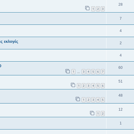
28
1
2
3
7
4
ις εκλογές
2
4
D
60
1
3
4
5
6
7
…
51
1
2
3
4
5
6
48
1
2
3
4
5
12
1
2
1