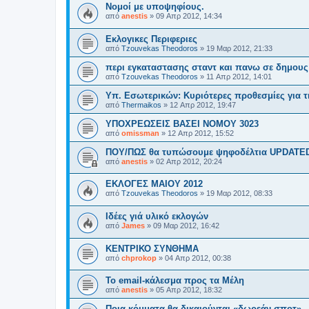
Νομοί με υποψηφίους.
από
anestis
»
09 Απρ 2012, 14:34
Εκλογικες Περιφεριες
από
Tzouvekas Theodoros
»
19 Μαρ 2012, 21:33
περι εγκαταστασης σταντ και πανω σε δημους
από
Tzouvekas Theodoros
»
11 Απρ 2012, 14:01
Υπ. Εσωτερικών: Kυριότερες προθεσμίες για τ
από
Thermaikos
»
12 Απρ 2012, 19:47
ΥΠΟΧΡΕΩΣΕΙΣ ΒΑΣΕΙ ΝΟΜΟΥ 3023
από
omissman
»
12 Απρ 2012, 15:52
ΠΟΥ/ΠΩΣ θα τυπώσουμε ψηφοδέλτια UPDATE
από
anestis
»
02 Απρ 2012, 20:24
ΕΚΛΟΓΕΣ MAIOY 2012
από
Tzouvekas Theodoros
»
19 Μαρ 2012, 08:33
Ιδέες γιά υλικό εκλογών
από
James
»
09 Μαρ 2012, 16:42
ΚΕΝΤΡΙΚΟ ΣΥΝΘΗΜΑ
από
chprokop
»
04 Απρ 2012, 00:38
Το email-κάλεσμα προς τα Μέλη
από
anestis
»
05 Απρ 2012, 18:32
Ποια κόμματα θα δικαιούνται «δωρεάν σποτ»