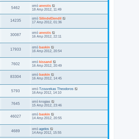
από
anestis
5462
18 Απρ 2012, 11:49
από
SilindeElendil
14235
17 Απρ 2012, 01:36
από
anestis
30087
16 Απρ 2012, 22:11
από
baskin
17933
16 Απρ 2012, 20:54
από
kissand
7602
16 Απρ 2012, 20:49
από
baskin
83304
16 Απρ 2012, 14:45
από
Tzouvekas Theodoros
5793
16 Απρ 2012, 14:10
από
krogias
7645
15 Απρ 2012, 23:46
από
baskin
46027
14 Απρ 2012, 20:55
από
agelos
4689
14 Απρ 2012, 15:55