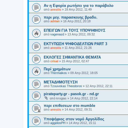
Αν η Εφορία ρωτήσει για το παράβολο
από
anestis
»
18 Απρ 2012, 11:49
περι μεγ. παρασκευης βραδυ.
από
adrian
»
16 Απρ 2012, 20:18
ΕΠΕΙΓΩΝ ΓΙΑ ΤΟΥΣ ΥΠΟΨΗΦΙΟΥΣ
από
vagenasd
»
13 Απρ 2012, 09:32
ΕΚΤΥΠΩΣΗ ΨΗΦΟΔΕΛΤΙΩΝ PART 3
από
anestis
»
11 Απρ 2012, 21:26
ΕΚΛΟΓΕΣ ΣΗΜΑΝΤΙΚΑ ΘΕΜΑΤΑ
από
crisal
»
15 Απρ 2012, 02:47
Περί χρημάτων
από
Thermaikos
»
09 Απρ 2012, 18:05
ΜΕΤΑΔΗΜΟΤΕΥΣΗ
από
Tzouvekas Theodoros
»
12 Απρ 2012, 22:11
pirateparty.gr - pasok.gr - nd.gr
από
krogias
»
14 Απρ 2012, 22:14
περι επιθεσεων στο mumble
από
anestis
»
14 Απρ 2012, 09:31
Υποψήφιος στον νομό Αργολίδος
από
aggelosPH
»
14 Απρ 2012, 15:11