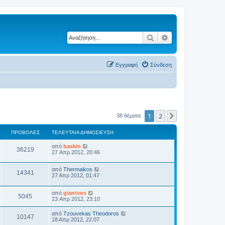
Αναζήτηση
Ειδική αναζήτηση
Εγγραφή
Σύνδεση
1
2
Επόμενη
38 θέματα
ΠΡΟΒΟΛΈΣ
ΤΕΛΕΥΤΑΊΑ ΔΗΜΟΣΊΕΥΣΗ
από
baskin
36219
27 Απρ 2012, 20:46
από
Thermaikos
14341
27 Απρ 2012, 01:47
από
giantsos
5045
23 Απρ 2012, 23:10
από
Tzouvekas Theodoros
10147
18 Απρ 2012, 22:07