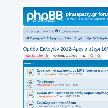
pirateparty.gr for
Για Μέλη και φίλους του Κόμματος 
Γρήγορες συνδέσεις
Συχνές ερωτήσεις
Ευρετήριο Δ. Συζήτησης
Άλλα
Αρχείο
Ομάδα Εκλογών 
Ομάδα Εκλογών 2012-Αρχείο μέχρι 16
Αναζήτη
Ειδι
Κλειδωμένο
ΘΈΜΑΤΑ
Συστηματική καμπάνια σε ΜΜΕ (τοπικά ή μη) κα
από
baskin
»
09 Μαρ 2012, 20:58
Υποψήφιοι
από
kissand
»
24 Απρ 2012, 20:41
Ομάδα στο Facebook Πειρατές Νομού Καβάλας
από
giantsos
»
23 Απρ 2012, 23:10
Συμπληρωση παραβόλου
από
Rainmaker
»
18 Απρ 2012, 20:52