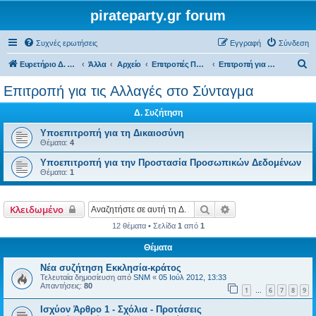
pirateparty.gr forum
Συχνές ερωτήσεις
Εγγραφή
Σύνδεση
Α
Ευρετήριο Δ. Συζήτησης
Άλλα
Αρχείο
Επιτροπές Προγράμματος
Επιτροπή για τις Αλλαγές στο Σύνταγμα
ν
Επιτροπή για τις Αλλαγές στο Σύνταγμα
α
Δ. Συζήτηση
ζ
ή
Υποεπιτροπή για τη Δικαιοσύνη
Θέματα:
4
τ
Υποεπιτροπή για την Προστασία Προσωπικών Δεδομένων
η
Θέματα:
1
σ
η
Αναζήτηση
Ειδική αναζήτηση
Κλειδωμένο
12 θέματα • Σελίδα
1
από
1
Θέματα
Νέα συζήτηση Εκκλησία-κράτος
Τελευταία δημοσίευση από
SNM
«
05 Ιούλ 2012, 13:33
Απαντήσεις:
80
1
6
7
8
9
…
Ισχύον Άρθρο 1 - Σχόλια - Προτάσεις