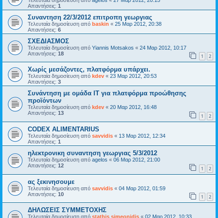
Απαντήσεις:
1
Συναντηση 22/3/2012 επιτροπη γεωργιας
Τελευταία δημοσίευση από
baskin
«
25 Μαρ 2012, 20:38
Απαντήσεις:
6
ΣΧΕΔΙΑΣΜΟΣ
Τελευταία δημοσίευση από
Yiannis Motsakos
«
24 Μαρ 2012, 10:17
Απαντήσεις:
18
1
2
Χωρίς μεσάζοντες, πλατφόρμα υπάρχει.
Τελευταία δημοσίευση από
kdev
«
23 Μαρ 2012, 20:53
Απαντήσεις:
3
Συνάντηση με ομάδα ΙΤ για πλατφόρμα προώθησης
προϊόντων
Τελευταία δημοσίευση από
kdev
«
20 Μαρ 2012, 16:48
Απαντήσεις:
13
1
2
CODEX ALIMENTARIUS
Τελευταία δημοσίευση από
savvidis
«
13 Μαρ 2012, 12:34
Απαντήσεις:
1
ηλεκτρονικη συναντηση γεωργιας 5/3/2012
Τελευταία δημοσίευση από
agelos
«
06 Μαρ 2012, 21:00
Απαντήσεις:
12
1
2
ας ξεκινησουμε
Τελευταία δημοσίευση από
savvidis
«
04 Μαρ 2012, 01:59
Απαντήσεις:
10
1
2
ΔΗΛΩΣΕΙΣ ΣΥΜΜΕΤΟΧΗΣ
Τελευταία δημοσίευση από
stathis simeonidis
«
02 Μαρ 2012, 10:33