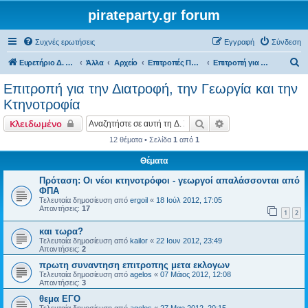
pirateparty.gr forum
Συχνές ερωτήσεις
Εγγραφή
Σύνδεση
Α
Ευρετήριο Δ. Συζήτησης
Άλλα
Αρχείο
Επιτροπές Προγράμματος
Επιτροπή για την Διατροφή, την Γεωργία και την Κτηνοτροφία
ν
Επιτροπή για την Διατροφή, την Γεωργία και την
α
Κτηνοτροφία
ζ
Αναζήτηση
Ειδική αναζήτηση
Κλειδωμένο
ή
12 θέματα • Σελίδα
1
από
1
τ
Θέματα
η
σ
Πρόταση: Οι νέοι κτηνοτρόφοι - γεωργοί απαλάσσονται από
ΦΠΑ
η
Τελευταία δημοσίευση από
ergoil
«
18 Ιούλ 2012, 17:05
Απαντήσεις:
17
1
2
και τωρα?
Τελευταία δημοσίευση από
kailor
«
22 Ιουν 2012, 23:49
Απαντήσεις:
2
πρωτη συναντηση επιτροπης μετα εκλογων
Τελευταία δημοσίευση από
agelos
«
07 Μάιος 2012, 12:08
Απαντήσεις:
3
θεμα ΕΓΟ
Τελευταία δημοσίευση από
agelos
«
27 Μαρ 2012, 20:15