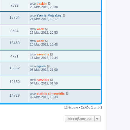
από
baskin
7532
25 Μαρ 2012, 20:38
από
Yiannis Motsakos
18764
24 Μαρ 2012, 10:17
από
kdev
8594
23 Μαρ 2012, 20:53
από
kdev
18463
20 Μαρ 2012, 16:48
από
savvidis
4721
13 Μαρ 2012, 12:34
από
agelos
13862
06 Μαρ 2012, 21:00
από
savvidis
12150
04 Μαρ 2012, 01:59
από
stathis simeonidis
14729
02 Μαρ 2012, 10:33
12 θέματα • Σελίδα
1
από
1
Μετάβαση σε