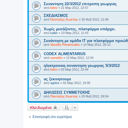
Συναντηση 22/3/2012 επιτροπη γεωργιας
από
kdev
»
21 Μαρ 2012, 22:57
ΣΧΕΔΙΑΣΜΟΣ
από
Πανταζης Κωστας
»
20 Φεβ 2012, 21:06
Χωρίς μεσάζοντες, πλατφόρμα υπάρχει.
από
kailor
»
23 Μαρ 2012, 11:43
Συνάντηση με ομάδα ΙΤ για πλατφόρμα προώ
από
Vassilis Perantzakis
»
14 Μαρ 2012, 00:12
CODEX ALIMENTARIUS
από
savvidis
»
13 Μαρ 2012, 12:34
ηλεκτρονικη συναντηση γεωργιας 5/3/2012
από
kdev
»
03 Μαρ 2012, 23:44
ας ξεκινησουμε
από
agelos
»
02 Μαρ 2012, 19:05
ΔΗΛΩΣΕΙΣ ΣΥΜΜΕΤΟΧΗΣ
από
Πανταζης Κωστας
»
20 Φεβ 2012, 09:54
Κλειδωμένο
Επιστροφή στο ευρετήριο