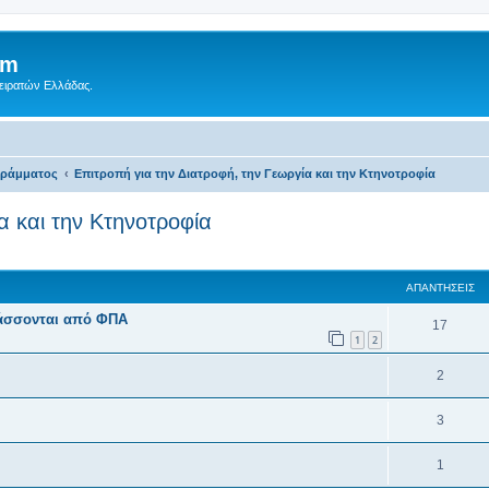
um
Πειρατών Ελλάδας.
γράμματος
Επιτροπή για την Διατροφή, την Γεωργία και την Κτηνοτροφία
α και την Κτηνοτροφία
ση
κή αναζήτηση
ΑΠΑΝΤΉΣΕΙΣ
λάσσονται από ΦΠΑ
17
1
2
2
3
1