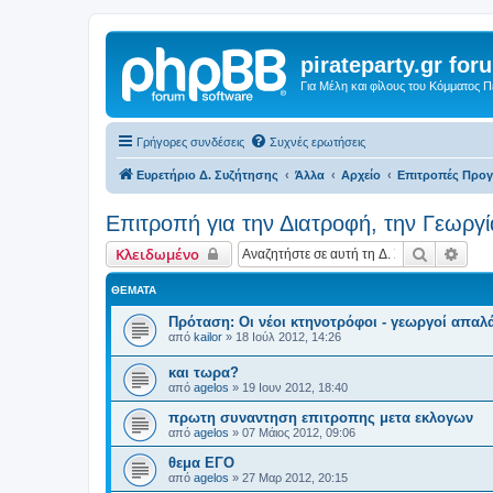
pirateparty.gr for
Για Μέλη και φίλους του Κόμματος 
Γρήγορες συνδέσεις
Συχνές ερωτήσεις
Ευρετήριο Δ. Συζήτησης
Άλλα
Αρχείο
Επιτροπές Προ
Επιτροπή για την Διατροφή, την Γεωργί
Αναζήτη
Ειδι
Κλειδωμένο
ΘΈΜΑΤΑ
Πρόταση: Οι νέοι κτηνοτρόφοι - γεωργοί απα
από
kailor
»
18 Ιούλ 2012, 14:26
και τωρα?
από
agelos
»
19 Ιουν 2012, 18:40
πρωτη συναντηση επιτροπης μετα εκλογων
από
agelos
»
07 Μάιος 2012, 09:06
θεμα ΕΓΟ
από
agelos
»
27 Μαρ 2012, 20:15