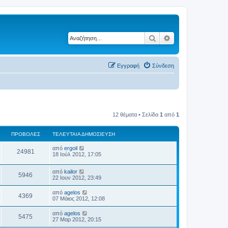
Αναζήτηση
Ειδική αναζήτηση
Εγγραφή
Σύνδεση
12 θέματα • Σελίδα
1
από
1
ΠΡΟΒΟΛΈΣ
ΤΕΛΕΥΤΑΊΑ ΔΗΜΟΣΊΕΥΣΗ
από
ergoil
24981
18 Ιούλ 2012, 17:05
από
kailor
5946
22 Ιουν 2012, 23:49
από
agelos
4369
07 Μάιος 2012, 12:08
από
agelos
5475
27 Μαρ 2012, 20:15