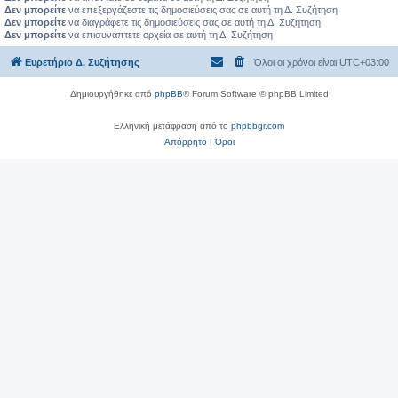
Δεν μπορείτε
να επεξεργάζεστε τις δημοσιεύσεις σας σε αυτή τη Δ. Συζήτηση
Δεν μπορείτε
να διαγράφετε τις δημοσιεύσεις σας σε αυτή τη Δ. Συζήτηση
Δεν μπορείτε
να επισυνάπτετε αρχεία σε αυτή τη Δ. Συζήτηση
Ευρετήριο Δ. Συζήτησης
Όλοι οι χρόνοι είναι
UTC+03:00
Δημιουργήθηκε από
phpBB
® Forum Software © phpBB Limited
Ελληνική μετάφραση από το
phpbbgr.com
Απόρρητο
|
Όροι