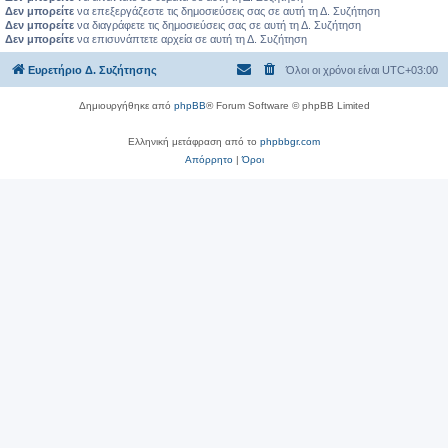
Δεν μπορείτε
να επεξεργάζεστε τις δημοσιεύσεις σας σε αυτή τη Δ. Συζήτηση
Δεν μπορείτε
να διαγράφετε τις δημοσιεύσεις σας σε αυτή τη Δ. Συζήτηση
Δεν μπορείτε
να επισυνάπτετε αρχεία σε αυτή τη Δ. Συζήτηση
Ευρετήριο Δ. Συζήτησης
Όλοι οι χρόνοι είναι
UTC+03:00
Δημιουργήθηκε από
phpBB
® Forum Software © phpBB Limited
Ελληνική μετάφραση από το
phpbbgr.com
Απόρρητο
|
Όροι