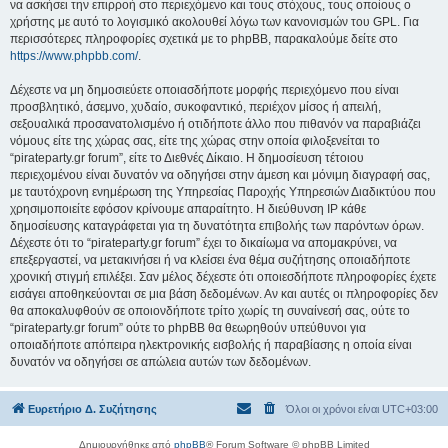
να ασκήσει την επιρροή στο περιεχόμενο και τους στόχους, τους οποίους ο
χρήστης με αυτό το λογισμικό ακολουθεί λόγω των κανονισμών του GPL. Για
περισσότερες πληροφορίες σχετικά με το phpBB, παρακαλούμε δείτε στο
https://www.phpbb.com/
.
Δέχεστε να μη δημοσιεύετε οποιασδήποτε μορφής περιεχόμενο που είναι
προσβλητικό, άσεμνο, χυδαίο, συκοφαντικό, περιέχον μίσος ή απειλή,
σεξουαλικά προσανατολισμένο ή οτιδήποτε άλλο που πιθανόν να παραβιάζει
νόμους είτε της χώρας σας, είτε της χώρας στην οποία φιλοξενείται το
“pirateparty.gr forum”, είτε το Διεθνές Δίκαιο. Η δημοσίευση τέτοιου
περιεχομένου είναι δυνατόν να οδηγήσει στην άμεση και μόνιμη διαγραφή σας,
με ταυτόχρονη ενημέρωση της Υπηρεσίας Παροχής Υπηρεσιών Διαδικτύου που
χρησιμοποιείτε εφόσον κρίνουμε απαραίτητο. Η διεύθυνση IP κάθε
δημοσίευσης καταγράφεται για τη δυνατότητα επιβολής των παρόντων όρων.
Δέχεστε ότι το “pirateparty.gr forum” έχει το δικαίωμα να απομακρύνει, να
επεξεργαστεί, να μετακινήσει ή να κλείσει ένα θέμα συζήτησης οποιαδήποτε
χρονική στιγμή επιλέξει. Σαν μέλος δέχεστε ότι οποιεσδήποτε πληροφορίες έχετε
εισάγει αποθηκεύονται σε μια βάση δεδομένων. Αν και αυτές οι πληροφορίες δεν
θα αποκαλυφθούν σε οποιονδήποτε τρίτο χωρίς τη συναίνεσή σας, ούτε το
“pirateparty.gr forum” ούτε το phpBB θα θεωρηθούν υπεύθυνοι για
οποιαδήποτε απόπειρα ηλεκτρονικής εισβολής ή παραβίασης η οποία είναι
δυνατόν να οδηγήσει σε απώλεια αυτών των δεδομένων.
Ευρετήριο Δ. Συζήτησης
Όλοι οι χρόνοι είναι
UTC+03:00
Δημιουργήθηκε από
phpBB
® Forum Software © phpBB Limited