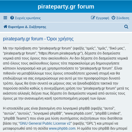
pirateparty.gr forum
Συχνές ερωτήσεις
Εγγραφή
Σύνδεση
Α
Ευρετήριο Δ. Συζήτησης
ν
pirateparty.gr forum - Όροι χρήσης
α
ζ
Με την πρόσβαση στο “pirateparty.gr forum” (εφεξής “εμείς”, “εμάς”, “δικό μας”,
“pirateparty.gr forum”, “https://forum.pirateparty.gr”), δέχεστε ότι δεσμεύεστε
ή
νομικά από τους όρους που ακολουθούν. Αν δεν δέχεστε ότι δεσμεύεστε νομικά
τ
από όλους τους ακόλουθους όρους τότε παρακαλούμε μη δημιουργήσετε
κάποιον λογαριασμό και μη χρησιμοποιήσετε το “pirateparty.gr forum”. Είναι
η
πιθανόν να μεταβάλλουμε τους όρους οποιαδήποτε χρονική στιγμή και θα
σ
επιδιώξουμε να σας ενημερώσουμε για αυτό με τον προσφορότερο δυνατό
τρόπο, όμως θα ήταν συνετό εκ μέρους σας να ξαναδιαβάζετε τακτικά την
η
παρούσα σελίδα καθώς η συνεχιζόμενη χρήση του “pirateparty.gr forum” μετά τις
εκάστοτε αλλαγές δείχνει πως δέχεστε ότι δεσμεύεστε νομικά από αυτούς τους
όρους με την ανανεωμένη και/ή τροποποιημένη μορφή των όρων.
Η ιστοσελίδα μας είναι βασισμένη στο λογισμικό phpBB (εφεξής “αυτοί”,
“αυτών”, “αυτούς”, “λογισμικό phpBB”, “www.phpbb.com”, “phpBB Limited”,
“phpBB Teams”) που είναι μια λύση συστήματος συζητήσεων που διατίθεται
βάσει της “
GNU General Public License v2
” (εφεξής “GPL”) και μπορεί να
μεταφορτωθεί από τη σελίδα
www.phpbb.com
. Η ομάδα του phpBB δεν μπορεί