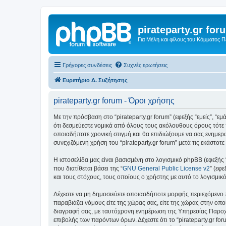
pirateparty.gr for
Για Μέλη και φίλους του Κόμματος 
Γρήγορες συνδέσεις
Συχνές ερωτήσεις
Ευρετήριο Δ. Συζήτησης
pirateparty.gr forum - Όροι χρήσης
Με την πρόσβαση στο “pirateparty.gr forum” (εφεξής “εμείς”, “εμά
ότι δεσμεύεστε νομικά από όλους τους ακόλουθους όρους τότε 
οποιαδήποτε χρονική στιγμή και θα επιδιώξουμε να σας ενημερ
συνεχιζόμενη χρήση του “pirateparty.gr forum” μετά τις εκάστ
Η ιστοσελίδα μας είναι βασισμένη στο λογισμικό phpBB (εφεξής
που διατίθεται βάσει της “
GNU General Public License v2
” (εφ
και τους στόχους, τους οποίους ο χρήστης με αυτό το λογισμι
Δέχεστε να μη δημοσιεύετε οποιασδήποτε μορφής περιεχόμενο π
παραβιάζει νόμους είτε της χώρας σας, είτε της χώρας στην οποία
διαγραφή σας, με ταυτόχρονη ενημέρωση της Υπηρεσίας Παροχή
επιβολής των παρόντων όρων. Δέχεστε ότι το “pirateparty.gr for