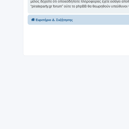
μέλος δέχεστε ότι οποιεσδήποτε πληροφορίες έχετε εισάγει απο
“pirateparty.gr forum” ούτε το phpBB θα θεωρηθούν υπεύθυνοι
Ευρετήριο Δ. Συζήτησης