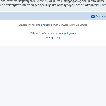
θηκεύονται σε μια βάση δεδομένων. Αν και αυτές οι πληροφορίες δεν θα αποκαλυφθο
 για οποιαδήποτε απόπειρα ηλεκτρονικής εισβολής ή παραβίασης η οποία είναι δυν
Επικοινω
Δημιουργήθηκε από
phpBB
® Forum Software © phpBB Limited
Ελληνική μετάφραση από το
phpbbgr.com
Απόρρητο
|
Όροι