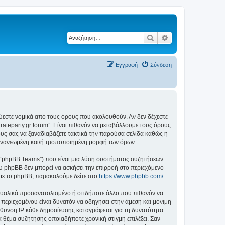
Αναζήτηση
Ειδική αναζήτηση
Εγγραφή
Σύνδεση
δεσμεύεστε νομικά από τους όρους που ακολουθούν. Αν δεν δέχεστε
ateparty.gr forum”. Είναι πιθανόν να μεταβάλλουμε τους όρους
υς σας να ξαναδιαβάζετε τακτικά την παρούσα σελίδα καθώς η
ην ανανεωμένη και/ή τροποποιημένη μορφή των όρων.
”, “phpBB Teams”) που είναι μια λύση συστήματος συζητήσεων
υ phpBB δεν μπορεί να ασκήσει την επιρροή στο περιεχόμενο
 με το phpBB, παρακαλούμε δείτε στο
https://www.phpbb.com/
.
ξουαλικά προσανατολισμένο ή οτιδήποτε άλλο που πιθανόν να
ιου περιεχομένου είναι δυνατόν να οδηγήσει στην άμεση και μόνιμη
θυνση IP κάθε δημοσίευσης καταγράφεται για τη δυνατότητα
ένα θέμα συζήτησης οποιαδήποτε χρονική στιγμή επιλέξει. Σαν