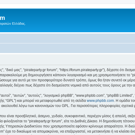
um
Πειρατών Ελλάδας.
ς”, “δικό μας”, “pirateparty.gr forum”, “https://forum.pirateparty.gr”), δέχεστε ότι 
παρακαλούμε μη δημιουργήσετε κάποιον λογαριασμό και μη χρησιμοποιήσετε το “pir
ώσουμε για αυτό με τον προσφορότερο δυνατό τρόπο, όμως θα ήταν συνετό εκ μέρο
οτε αλλαγές δείχνει πως δέχεστε ότι δεσμεύεστε νομικά από αυτούς τους όρους με τ
 “αυτοί”, “αυτών”, “αυτούς”, “λογισμικό phpBB”, “www.phpbb.com”, “phpBB Limited
εξής “GPL”) και μπορεί να μεταφορτωθεί από τη σελίδα
www.phpbb.com
. Η ομάδα το
κό ακολουθεί λόγω των κανονισμών του GPL. Για περισσότερες πληροφορίες σχετικά
ου είναι προσβλητικό, άσεμνο, χυδαίο, συκοφαντικό, περιέχον μίσος ή απειλή, σε
 φιλοξενείται το “pirateparty.gr forum”, είτε το Διεθνές Δίκαιο. Η δημοσίευση τέτο
ς Υπηρεσιών Διαδικτύου που χρησιμοποιείτε εφόσον κρίνουμε απαραίτητο. Η διεύ
um” έχει το δικαίωμα να απομακρύνει, να επεξεργαστεί, να μετακινήσει ή να κλείσει 