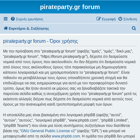
pirateparty.gr forum
Συχνές ερωτήσεις
Εγγραφή
Σύνδεση
Α
Ευρετήριο Δ. Συζήτησης
ν
pirateparty.gr forum - Όροι χρήσης
α
ζ
Με την πρόσβαση στο “pirateparty.gr forum” (εφεξής “εμείς”, “εμάς”, “δικό μας”,
“pirateparty.gr forum”, “https://forum.pirateparty.gr”), δέχεστε ότι δεσμεύεστε
ή
νομικά από τους όρους που ακολουθούν. Αν δεν δέχεστε ότι δεσμεύεστε νομικά
τ
από όλους τους ακόλουθους όρους τότε παρακαλούμε μη δημιουργήσετε
κάποιον λογαριασμό και μη χρησιμοποιήσετε το “pirateparty.gr forum”. Είναι
η
πιθανόν να μεταβάλλουμε τους όρους οποιαδήποτε χρονική στιγμή και θα
σ
επιδιώξουμε να σας ενημερώσουμε για αυτό με τον προσφορότερο δυνατό
τρόπο, όμως θα ήταν συνετό εκ μέρους σας να ξαναδιαβάζετε τακτικά την
η
παρούσα σελίδα καθώς η συνεχιζόμενη χρήση του “pirateparty.gr forum” μετά τις
εκάστοτε αλλαγές δείχνει πως δέχεστε ότι δεσμεύεστε νομικά από αυτούς τους
όρους με την ανανεωμένη και/ή τροποποιημένη μορφή των όρων.
Η ιστοσελίδα μας είναι βασισμένη στο λογισμικό phpBB (εφεξής “αυτοί”,
“αυτών”, “αυτούς”, “λογισμικό phpBB”, “www.phpbb.com”, “phpBB Limited”,
“phpBB Teams”) που είναι μια λύση συστήματος συζητήσεων που διατίθεται
βάσει της “
GNU General Public License v2
” (εφεξής “GPL”) και μπορεί να
μεταφορτωθεί από τη σελίδα
www.phpbb.com
. Η ομάδα του phpBB δεν μπορεί