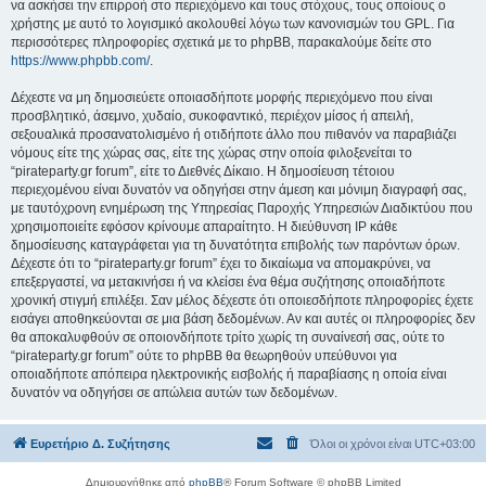
να ασκήσει την επιρροή στο περιεχόμενο και τους στόχους, τους οποίους ο
χρήστης με αυτό το λογισμικό ακολουθεί λόγω των κανονισμών του GPL. Για
περισσότερες πληροφορίες σχετικά με το phpBB, παρακαλούμε δείτε στο
https://www.phpbb.com/
.
Δέχεστε να μη δημοσιεύετε οποιασδήποτε μορφής περιεχόμενο που είναι
προσβλητικό, άσεμνο, χυδαίο, συκοφαντικό, περιέχον μίσος ή απειλή,
σεξουαλικά προσανατολισμένο ή οτιδήποτε άλλο που πιθανόν να παραβιάζει
νόμους είτε της χώρας σας, είτε της χώρας στην οποία φιλοξενείται το
“pirateparty.gr forum”, είτε το Διεθνές Δίκαιο. Η δημοσίευση τέτοιου
περιεχομένου είναι δυνατόν να οδηγήσει στην άμεση και μόνιμη διαγραφή σας,
με ταυτόχρονη ενημέρωση της Υπηρεσίας Παροχής Υπηρεσιών Διαδικτύου που
χρησιμοποιείτε εφόσον κρίνουμε απαραίτητο. Η διεύθυνση IP κάθε
δημοσίευσης καταγράφεται για τη δυνατότητα επιβολής των παρόντων όρων.
Δέχεστε ότι το “pirateparty.gr forum” έχει το δικαίωμα να απομακρύνει, να
επεξεργαστεί, να μετακινήσει ή να κλείσει ένα θέμα συζήτησης οποιαδήποτε
χρονική στιγμή επιλέξει. Σαν μέλος δέχεστε ότι οποιεσδήποτε πληροφορίες έχετε
εισάγει αποθηκεύονται σε μια βάση δεδομένων. Αν και αυτές οι πληροφορίες δεν
θα αποκαλυφθούν σε οποιονδήποτε τρίτο χωρίς τη συναίνεσή σας, ούτε το
“pirateparty.gr forum” ούτε το phpBB θα θεωρηθούν υπεύθυνοι για
οποιαδήποτε απόπειρα ηλεκτρονικής εισβολής ή παραβίασης η οποία είναι
δυνατόν να οδηγήσει σε απώλεια αυτών των δεδομένων.
Ευρετήριο Δ. Συζήτησης
Όλοι οι χρόνοι είναι
UTC+03:00
Δημιουργήθηκε από
phpBB
® Forum Software © phpBB Limited