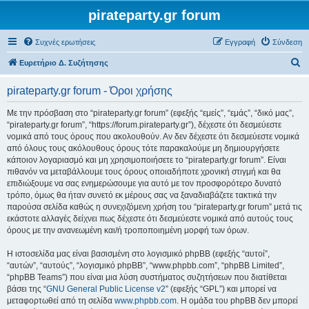
pirateparty.gr forum
Συχνές ερωτήσεις
Εγγραφή
Σύνδεση
Α
Ευρετήριο Δ. Συζήτησης
ν
pirateparty.gr forum - Όροι χρήσης
α
ζ
Με την πρόσβαση στο “pirateparty.gr forum” (εφεξής “εμείς”, “εμάς”, “δικό μας”,
“pirateparty.gr forum”, “https://forum.pirateparty.gr”), δέχεστε ότι δεσμεύεστε
ή
νομικά από τους όρους που ακολουθούν. Αν δεν δέχεστε ότι δεσμεύεστε νομικά
τ
από όλους τους ακόλουθους όρους τότε παρακαλούμε μη δημιουργήσετε
κάποιον λογαριασμό και μη χρησιμοποιήσετε το “pirateparty.gr forum”. Είναι
η
πιθανόν να μεταβάλλουμε τους όρους οποιαδήποτε χρονική στιγμή και θα
σ
επιδιώξουμε να σας ενημερώσουμε για αυτό με τον προσφορότερο δυνατό
τρόπο, όμως θα ήταν συνετό εκ μέρους σας να ξαναδιαβάζετε τακτικά την
η
παρούσα σελίδα καθώς η συνεχιζόμενη χρήση του “pirateparty.gr forum” μετά τις
εκάστοτε αλλαγές δείχνει πως δέχεστε ότι δεσμεύεστε νομικά από αυτούς τους
όρους με την ανανεωμένη και/ή τροποποιημένη μορφή των όρων.
Η ιστοσελίδα μας είναι βασισμένη στο λογισμικό phpBB (εφεξής “αυτοί”,
“αυτών”, “αυτούς”, “λογισμικό phpBB”, “www.phpbb.com”, “phpBB Limited”,
“phpBB Teams”) που είναι μια λύση συστήματος συζητήσεων που διατίθεται
βάσει της “
GNU General Public License v2
” (εφεξής “GPL”) και μπορεί να
μεταφορτωθεί από τη σελίδα
www.phpbb.com
. Η ομάδα του phpBB δεν μπορεί