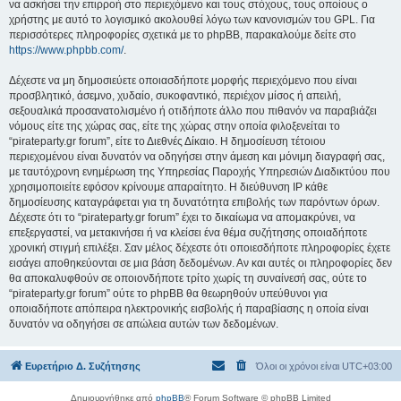
να ασκήσει την επιρροή στο περιεχόμενο και τους στόχους, τους οποίους ο
χρήστης με αυτό το λογισμικό ακολουθεί λόγω των κανονισμών του GPL. Για
περισσότερες πληροφορίες σχετικά με το phpBB, παρακαλούμε δείτε στο
https://www.phpbb.com/
.
Δέχεστε να μη δημοσιεύετε οποιασδήποτε μορφής περιεχόμενο που είναι
προσβλητικό, άσεμνο, χυδαίο, συκοφαντικό, περιέχον μίσος ή απειλή,
σεξουαλικά προσανατολισμένο ή οτιδήποτε άλλο που πιθανόν να παραβιάζει
νόμους είτε της χώρας σας, είτε της χώρας στην οποία φιλοξενείται το
“pirateparty.gr forum”, είτε το Διεθνές Δίκαιο. Η δημοσίευση τέτοιου
περιεχομένου είναι δυνατόν να οδηγήσει στην άμεση και μόνιμη διαγραφή σας,
με ταυτόχρονη ενημέρωση της Υπηρεσίας Παροχής Υπηρεσιών Διαδικτύου που
χρησιμοποιείτε εφόσον κρίνουμε απαραίτητο. Η διεύθυνση IP κάθε
δημοσίευσης καταγράφεται για τη δυνατότητα επιβολής των παρόντων όρων.
Δέχεστε ότι το “pirateparty.gr forum” έχει το δικαίωμα να απομακρύνει, να
επεξεργαστεί, να μετακινήσει ή να κλείσει ένα θέμα συζήτησης οποιαδήποτε
χρονική στιγμή επιλέξει. Σαν μέλος δέχεστε ότι οποιεσδήποτε πληροφορίες έχετε
εισάγει αποθηκεύονται σε μια βάση δεδομένων. Αν και αυτές οι πληροφορίες δεν
θα αποκαλυφθούν σε οποιονδήποτε τρίτο χωρίς τη συναίνεσή σας, ούτε το
“pirateparty.gr forum” ούτε το phpBB θα θεωρηθούν υπεύθυνοι για
οποιαδήποτε απόπειρα ηλεκτρονικής εισβολής ή παραβίασης η οποία είναι
δυνατόν να οδηγήσει σε απώλεια αυτών των δεδομένων.
Ευρετήριο Δ. Συζήτησης
Όλοι οι χρόνοι είναι
UTC+03:00
Δημιουργήθηκε από
phpBB
® Forum Software © phpBB Limited