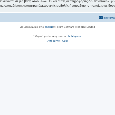
θηκεύονται σε μια βάση δεδομένων. Αν και αυτές οι πληροφορίες δεν θα αποκαλυφθο
 για οποιαδήποτε απόπειρα ηλεκτρονικής εισβολής ή παραβίασης η οποία είναι δυν
Επικοινω
Δημιουργήθηκε από
phpBB
® Forum Software © phpBB Limited
Ελληνική μετάφραση από το
phpbbgr.com
Απόρρητο
|
Όροι