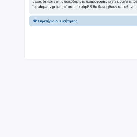
μέλος δέχεστε ότι οποιεσδήποτε πληροφορίες έχετε εισάγει απο
“pirateparty.gr forum” ούτε το phpBB θα θεωρηθούν υπεύθυνοι
Ευρετήριο Δ. Συζήτησης