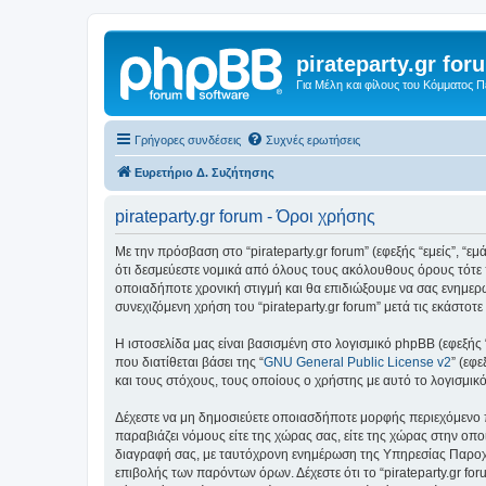
pirateparty.gr for
Για Μέλη και φίλους του Κόμματος 
Γρήγορες συνδέσεις
Συχνές ερωτήσεις
Ευρετήριο Δ. Συζήτησης
pirateparty.gr forum - Όροι χρήσης
Με την πρόσβαση στο “pirateparty.gr forum” (εφεξής “εμείς”, “εμά
ότι δεσμεύεστε νομικά από όλους τους ακόλουθους όρους τότε 
οποιαδήποτε χρονική στιγμή και θα επιδιώξουμε να σας ενημερ
συνεχιζόμενη χρήση του “pirateparty.gr forum” μετά τις εκάστ
Η ιστοσελίδα μας είναι βασισμένη στο λογισμικό phpBB (εφεξής
που διατίθεται βάσει της “
GNU General Public License v2
” (εφ
και τους στόχους, τους οποίους ο χρήστης με αυτό το λογισμι
Δέχεστε να μη δημοσιεύετε οποιασδήποτε μορφής περιεχόμενο π
παραβιάζει νόμους είτε της χώρας σας, είτε της χώρας στην οποία
διαγραφή σας, με ταυτόχρονη ενημέρωση της Υπηρεσίας Παροχή
επιβολής των παρόντων όρων. Δέχεστε ότι το “pirateparty.gr for