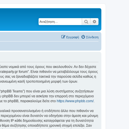
Αναζήτηση
Ειδική αναζήτηση
Εγγραφή
Σύνδεση
δεσμεύεστε νομικά από τους όρους που ακολουθούν. Αν δεν δέχεστε
ateparty.gr forum”. Είναι πιθανόν να μεταβάλλουμε τους όρους
υς σας να ξαναδιαβάζετε τακτικά την παρούσα σελίδα καθώς η
ην ανανεωμένη και/ή τροποποιημένη μορφή των όρων.
”, “phpBB Teams”) που είναι μια λύση συστήματος συζητήσεων
υ phpBB δεν μπορεί να ασκήσει την επιρροή στο περιεχόμενο
 με το phpBB, παρακαλούμε δείτε στο
https://www.phpbb.com/
.
ξουαλικά προσανατολισμένο ή οτιδήποτε άλλο που πιθανόν να
ιου περιεχομένου είναι δυνατόν να οδηγήσει στην άμεση και μόνιμη
θυνση IP κάθε δημοσίευσης καταγράφεται για τη δυνατότητα
ένα θέμα συζήτησης οποιαδήποτε χρονική στιγμή επιλέξει. Σαν