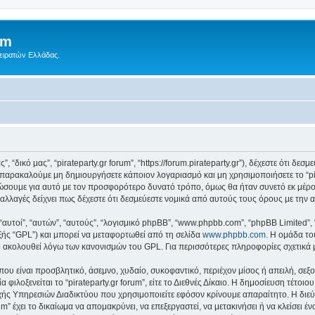
um
Πειρατών Ελλάδας.
ς”, “δικό μας”, “pirateparty.gr forum”, “https://forum.pirateparty.gr”), δέχεστε ότι 
παρακαλούμε μη δημιουργήσετε κάποιον λογαριασμό και μη χρησιμοποιήσετε το “pir
ώσουμε για αυτό με τον προσφορότερο δυνατό τρόπο, όμως θα ήταν συνετό εκ μέρο
οτε αλλαγές δείχνει πως δέχεστε ότι δεσμεύεστε νομικά από αυτούς τους όρους με τ
 “αυτοί”, “αυτών”, “αυτούς”, “λογισμικό phpBB”, “www.phpbb.com”, “phpBB Limited
εξής “GPL”) και μπορεί να μεταφορτωθεί από τη σελίδα
www.phpbb.com
. Η ομάδα το
κό ακολουθεί λόγω των κανονισμών του GPL. Για περισσότερες πληροφορίες σχετικά
ου είναι προσβλητικό, άσεμνο, χυδαίο, συκοφαντικό, περιέχον μίσος ή απειλή, σε
 φιλοξενείται το “pirateparty.gr forum”, είτε το Διεθνές Δίκαιο. Η δημοσίευση τέτο
ς Υπηρεσιών Διαδικτύου που χρησιμοποιείτε εφόσον κρίνουμε απαραίτητο. Η διεύ
um” έχει το δικαίωμα να απομακρύνει, να επεξεργαστεί, να μετακινήσει ή να κλείσει 