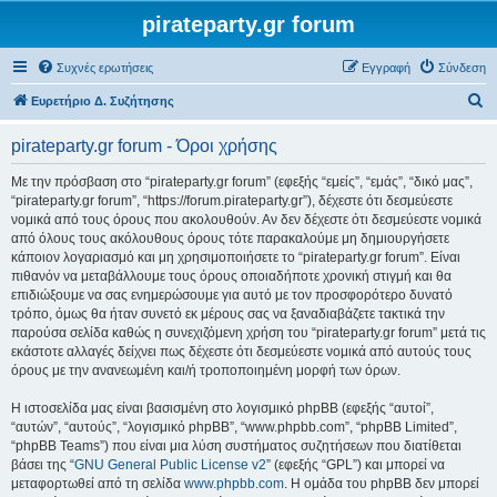
pirateparty.gr forum
Συχνές ερωτήσεις
Εγγραφή
Σύνδεση
Α
Ευρετήριο Δ. Συζήτησης
ν
pirateparty.gr forum - Όροι χρήσης
α
ζ
Με την πρόσβαση στο “pirateparty.gr forum” (εφεξής “εμείς”, “εμάς”, “δικό μας”,
“pirateparty.gr forum”, “https://forum.pirateparty.gr”), δέχεστε ότι δεσμεύεστε
ή
νομικά από τους όρους που ακολουθούν. Αν δεν δέχεστε ότι δεσμεύεστε νομικά
τ
από όλους τους ακόλουθους όρους τότε παρακαλούμε μη δημιουργήσετε
κάποιον λογαριασμό και μη χρησιμοποιήσετε το “pirateparty.gr forum”. Είναι
η
πιθανόν να μεταβάλλουμε τους όρους οποιαδήποτε χρονική στιγμή και θα
σ
επιδιώξουμε να σας ενημερώσουμε για αυτό με τον προσφορότερο δυνατό
τρόπο, όμως θα ήταν συνετό εκ μέρους σας να ξαναδιαβάζετε τακτικά την
η
παρούσα σελίδα καθώς η συνεχιζόμενη χρήση του “pirateparty.gr forum” μετά τις
εκάστοτε αλλαγές δείχνει πως δέχεστε ότι δεσμεύεστε νομικά από αυτούς τους
όρους με την ανανεωμένη και/ή τροποποιημένη μορφή των όρων.
Η ιστοσελίδα μας είναι βασισμένη στο λογισμικό phpBB (εφεξής “αυτοί”,
“αυτών”, “αυτούς”, “λογισμικό phpBB”, “www.phpbb.com”, “phpBB Limited”,
“phpBB Teams”) που είναι μια λύση συστήματος συζητήσεων που διατίθεται
βάσει της “
GNU General Public License v2
” (εφεξής “GPL”) και μπορεί να
μεταφορτωθεί από τη σελίδα
www.phpbb.com
. Η ομάδα του phpBB δεν μπορεί