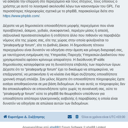
να ασκήσει την επιρροή στο περιεχόμενο και τους στόχους, τους οποίους ο
χρήστης με αυτό το λογισμικό ακολουθεί λόγω των κανονισμών του GPL. Για
περισσότερες πληροφορίες σχετικά με το phpBB, παρακαλούμε δείτε στο
https://www.phpbb.com/
.
Δέχεστε να μη δημοσιεύετε οποιασδήποτε μορφής περιεχόμενο που είναι
προσβλητικό, άσεμνο, χυδαίο, συκοφαντικό, περιέχον μίσος ή απειλή,
σεξουαλικά προσανατολισμένο ή οτιδήποτε άλλο που πιθανόν να παραβιάζει
νόμους είτε της χώρας σας, είτε της χώρας στην οποία φιλοξενείται το
“pirateparty.gr forum”, είτε το Διεθνές Δίκαιο. Η δημοσίευση τέτοιου
περιεχομένου είναι δυνατόν να οδηγήσει στην άμεση και μόνιμη διαγραφή σας,
με ταυτόχρονη ενημέρωση της Υπηρεσίας Παροχής Υπηρεσιών Διαδικτύου που
χρησιμοποιείτε εφόσον κρίνουμε απαραίτητο. Η διεύθυνση IP κάθε
δημοσίευσης καταγράφεται για τη δυνατότητα επιβολής των παρόντων όρων.
Δέχεστε ότι το “pirateparty.gr forum” έχει το δικαίωμα να απομακρύνει, να
επεξεργαστεί, να μετακινήσει ή να κλείσει ένα θέμα συζήτησης οποιαδήποτε
χρονική στιγμή επιλέξει. Σαν μέλος δέχεστε ότι οποιεσδήποτε πληροφορίες έχετε
εισάγει αποθηκεύονται σε μια βάση δεδομένων. Αν και αυτές οι πληροφορίες δεν
θα αποκαλυφθούν σε οποιονδήποτε τρίτο χωρίς τη συναίνεσή σας, ούτε το
“pirateparty.gr forum” ούτε το phpBB θα θεωρηθούν υπεύθυνοι για
οποιαδήποτε απόπειρα ηλεκτρονικής εισβολής ή παραβίασης η οποία είναι
δυνατόν να οδηγήσει σε απώλεια αυτών των δεδομένων.
Ευρετήριο Δ. Συζήτησης
Όλοι οι χρόνοι είναι
UTC+03:00
Δημιουργήθηκε από
phpBB
® Forum Software © phpBB Limited