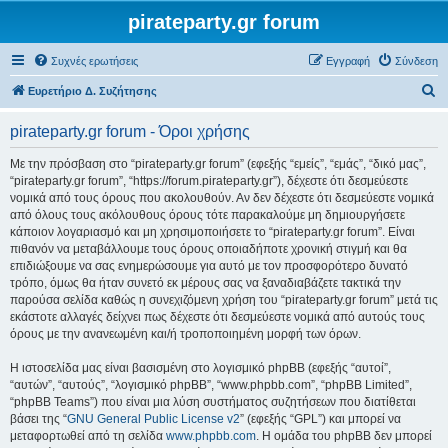
pirateparty.gr forum
Συχνές ερωτήσεις
Εγγραφή
Σύνδεση
Α
Ευρετήριο Δ. Συζήτησης
ν
pirateparty.gr forum - Όροι χρήσης
α
ζ
Με την πρόσβαση στο “pirateparty.gr forum” (εφεξής “εμείς”, “εμάς”, “δικό μας”,
“pirateparty.gr forum”, “https://forum.pirateparty.gr”), δέχεστε ότι δεσμεύεστε
ή
νομικά από τους όρους που ακολουθούν. Αν δεν δέχεστε ότι δεσμεύεστε νομικά
τ
από όλους τους ακόλουθους όρους τότε παρακαλούμε μη δημιουργήσετε
κάποιον λογαριασμό και μη χρησιμοποιήσετε το “pirateparty.gr forum”. Είναι
η
πιθανόν να μεταβάλλουμε τους όρους οποιαδήποτε χρονική στιγμή και θα
σ
επιδιώξουμε να σας ενημερώσουμε για αυτό με τον προσφορότερο δυνατό
τρόπο, όμως θα ήταν συνετό εκ μέρους σας να ξαναδιαβάζετε τακτικά την
η
παρούσα σελίδα καθώς η συνεχιζόμενη χρήση του “pirateparty.gr forum” μετά τις
εκάστοτε αλλαγές δείχνει πως δέχεστε ότι δεσμεύεστε νομικά από αυτούς τους
όρους με την ανανεωμένη και/ή τροποποιημένη μορφή των όρων.
Η ιστοσελίδα μας είναι βασισμένη στο λογισμικό phpBB (εφεξής “αυτοί”,
“αυτών”, “αυτούς”, “λογισμικό phpBB”, “www.phpbb.com”, “phpBB Limited”,
“phpBB Teams”) που είναι μια λύση συστήματος συζητήσεων που διατίθεται
βάσει της “
GNU General Public License v2
” (εφεξής “GPL”) και μπορεί να
μεταφορτωθεί από τη σελίδα
www.phpbb.com
. Η ομάδα του phpBB δεν μπορεί