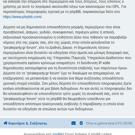
να ασκήσει την επιρροή στο περιεχόμενο και τους στόχους, τους οποίους ο
χρήστης με αυτό το λογισμικό ακολουθεί λόγω των κανονισμών του GPL. Για
περισσότερες πληροφορίες σχετικά με το phpBB, παρακαλούμε δείτε στο
https://www.phpbb.com/
.
Δέχεστε να μη δημοσιεύετε οποιασδήποτε μορφής περιεχόμενο που είναι
προσβλητικό, άσεμνο, χυδαίο, συκοφαντικό, περιέχον μίσος ή απειλή,
σεξουαλικά προσανατολισμένο ή οτιδήποτε άλλο που πιθανόν να παραβιάζει
νόμους είτε της χώρας σας, είτε της χώρας στην οποία φιλοξενείται το
“pirateparty.gr forum”, είτε το Διεθνές Δίκαιο. Η δημοσίευση τέτοιου
περιεχομένου είναι δυνατόν να οδηγήσει στην άμεση και μόνιμη διαγραφή σας,
με ταυτόχρονη ενημέρωση της Υπηρεσίας Παροχής Υπηρεσιών Διαδικτύου που
χρησιμοποιείτε εφόσον κρίνουμε απαραίτητο. Η διεύθυνση IP κάθε
δημοσίευσης καταγράφεται για τη δυνατότητα επιβολής των παρόντων όρων.
Δέχεστε ότι το “pirateparty.gr forum” έχει το δικαίωμα να απομακρύνει, να
επεξεργαστεί, να μετακινήσει ή να κλείσει ένα θέμα συζήτησης οποιαδήποτε
χρονική στιγμή επιλέξει. Σαν μέλος δέχεστε ότι οποιεσδήποτε πληροφορίες έχετε
εισάγει αποθηκεύονται σε μια βάση δεδομένων. Αν και αυτές οι πληροφορίες δεν
θα αποκαλυφθούν σε οποιονδήποτε τρίτο χωρίς τη συναίνεσή σας, ούτε το
“pirateparty.gr forum” ούτε το phpBB θα θεωρηθούν υπεύθυνοι για
οποιαδήποτε απόπειρα ηλεκτρονικής εισβολής ή παραβίασης η οποία είναι
δυνατόν να οδηγήσει σε απώλεια αυτών των δεδομένων.
Ευρετήριο Δ. Συζήτησης
Όλοι οι χρόνοι είναι
UTC+03:00
Δημιουργήθηκε από
phpBB
® Forum Software © phpBB Limited