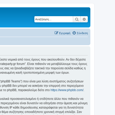
Αναζήτηση
Ειδική αναζήτηση
Εγγραφή
Σύνδεση
δεσμεύεστε νομικά από τους όρους που ακολουθούν. Αν δεν δέχεστε
ateparty.gr forum”. Είναι πιθανόν να μεταβάλλουμε τους όρους
υς σας να ξαναδιαβάζετε τακτικά την παρούσα σελίδα καθώς η
ην ανανεωμένη και/ή τροποποιημένη μορφή των όρων.
”, “phpBB Teams”) που είναι μια λύση συστήματος συζητήσεων
υ phpBB δεν μπορεί να ασκήσει την επιρροή στο περιεχόμενο
 με το phpBB, παρακαλούμε δείτε στο
https://www.phpbb.com/
.
ξουαλικά προσανατολισμένο ή οτιδήποτε άλλο που πιθανόν να
ιου περιεχομένου είναι δυνατόν να οδηγήσει στην άμεση και μόνιμη
θυνση IP κάθε δημοσίευσης καταγράφεται για τη δυνατότητα
ένα θέμα συζήτησης οποιαδήποτε χρονική στιγμή επιλέξει. Σαν