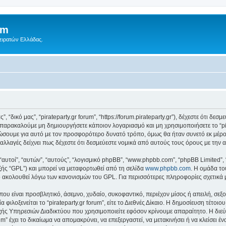
um
Πειρατών Ελλάδας.
ς”, “δικό μας”, “pirateparty.gr forum”, “https://forum.pirateparty.gr”), δέχεστε ότι 
παρακαλούμε μη δημιουργήσετε κάποιον λογαριασμό και μη χρησιμοποιήσετε το “pir
ώσουμε για αυτό με τον προσφορότερο δυνατό τρόπο, όμως θα ήταν συνετό εκ μέρο
οτε αλλαγές δείχνει πως δέχεστε ότι δεσμεύεστε νομικά από αυτούς τους όρους με τ
 “αυτοί”, “αυτών”, “αυτούς”, “λογισμικό phpBB”, “www.phpbb.com”, “phpBB Limited
εξής “GPL”) και μπορεί να μεταφορτωθεί από τη σελίδα
www.phpbb.com
. Η ομάδα το
κό ακολουθεί λόγω των κανονισμών του GPL. Για περισσότερες πληροφορίες σχετικά
ου είναι προσβλητικό, άσεμνο, χυδαίο, συκοφαντικό, περιέχον μίσος ή απειλή, σε
 φιλοξενείται το “pirateparty.gr forum”, είτε το Διεθνές Δίκαιο. Η δημοσίευση τέτο
ς Υπηρεσιών Διαδικτύου που χρησιμοποιείτε εφόσον κρίνουμε απαραίτητο. Η διεύ
um” έχει το δικαίωμα να απομακρύνει, να επεξεργαστεί, να μετακινήσει ή να κλείσει 