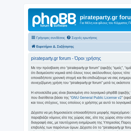
pirateparty.gr for
Για Μέλη και φίλους του Κόμματος 
Γρήγορες συνδέσεις
Συχνές ερωτήσεις
Ευρετήριο Δ. Συζήτησης
pirateparty.gr forum - Όροι χρήσης
Με την πρόσβαση στο “pirateparty.gr forum” (εφεξής “εμείς”, “εμά
ότι δεσμεύεστε νομικά από όλους τους ακόλουθους όρους τότε 
οποιαδήποτε χρονική στιγμή και θα επιδιώξουμε να σας ενημερ
συνεχιζόμενη χρήση του “pirateparty.gr forum” μετά τις εκάστ
Η ιστοσελίδα μας είναι βασισμένη στο λογισμικό phpBB (εφεξής
που διατίθεται βάσει της “
GNU General Public License v2
” (εφ
και τους στόχους, τους οποίους ο χρήστης με αυτό το λογισμι
Δέχεστε να μη δημοσιεύετε οποιασδήποτε μορφής περιεχόμενο π
παραβιάζει νόμους είτε της χώρας σας, είτε της χώρας στην οποία
διαγραφή σας, με ταυτόχρονη ενημέρωση της Υπηρεσίας Παροχή
επιβολής των παρόντων όρων. Δέχεστε ότι το “pirateparty.gr for