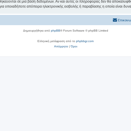
θηκεύονται σε μια βάση δεδομένων. Αν και αυτές οι πληροφορίες δεν θα αποκαλυφθο
 για οποιαδήποτε απόπειρα ηλεκτρονικής εισβολής ή παραβίασης η οποία είναι δυν
Επικοινω
Δημιουργήθηκε από
phpBB
® Forum Software © phpBB Limited
Ελληνική μετάφραση από το
phpbbgr.com
Απόρρητο
|
Όροι