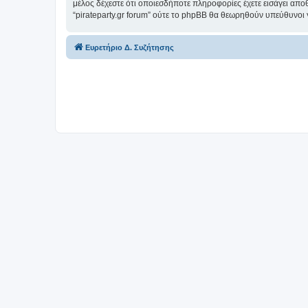
μέλος δέχεστε ότι οποιεσδήποτε πληροφορίες έχετε εισάγει απο
“pirateparty.gr forum” ούτε το phpBB θα θεωρηθούν υπεύθυνοι
Ευρετήριο Δ. Συζήτησης