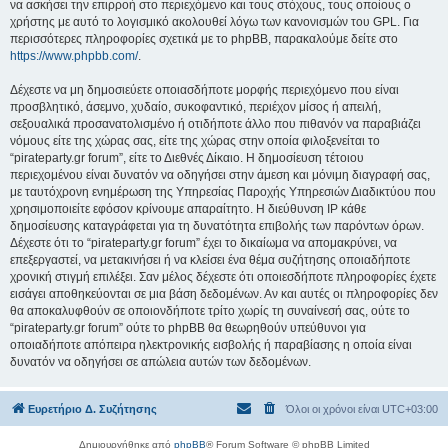
να ασκήσει την επιρροή στο περιεχόμενο και τους στόχους, τους οποίους ο
χρήστης με αυτό το λογισμικό ακολουθεί λόγω των κανονισμών του GPL. Για
περισσότερες πληροφορίες σχετικά με το phpBB, παρακαλούμε δείτε στο
https://www.phpbb.com/
.
Δέχεστε να μη δημοσιεύετε οποιασδήποτε μορφής περιεχόμενο που είναι
προσβλητικό, άσεμνο, χυδαίο, συκοφαντικό, περιέχον μίσος ή απειλή,
σεξουαλικά προσανατολισμένο ή οτιδήποτε άλλο που πιθανόν να παραβιάζει
νόμους είτε της χώρας σας, είτε της χώρας στην οποία φιλοξενείται το
“pirateparty.gr forum”, είτε το Διεθνές Δίκαιο. Η δημοσίευση τέτοιου
περιεχομένου είναι δυνατόν να οδηγήσει στην άμεση και μόνιμη διαγραφή σας,
με ταυτόχρονη ενημέρωση της Υπηρεσίας Παροχής Υπηρεσιών Διαδικτύου που
χρησιμοποιείτε εφόσον κρίνουμε απαραίτητο. Η διεύθυνση IP κάθε
δημοσίευσης καταγράφεται για τη δυνατότητα επιβολής των παρόντων όρων.
Δέχεστε ότι το “pirateparty.gr forum” έχει το δικαίωμα να απομακρύνει, να
επεξεργαστεί, να μετακινήσει ή να κλείσει ένα θέμα συζήτησης οποιαδήποτε
χρονική στιγμή επιλέξει. Σαν μέλος δέχεστε ότι οποιεσδήποτε πληροφορίες έχετε
εισάγει αποθηκεύονται σε μια βάση δεδομένων. Αν και αυτές οι πληροφορίες δεν
θα αποκαλυφθούν σε οποιονδήποτε τρίτο χωρίς τη συναίνεσή σας, ούτε το
“pirateparty.gr forum” ούτε το phpBB θα θεωρηθούν υπεύθυνοι για
οποιαδήποτε απόπειρα ηλεκτρονικής εισβολής ή παραβίασης η οποία είναι
δυνατόν να οδηγήσει σε απώλεια αυτών των δεδομένων.
Ευρετήριο Δ. Συζήτησης
Όλοι οι χρόνοι είναι
UTC+03:00
Δημιουργήθηκε από
phpBB
® Forum Software © phpBB Limited