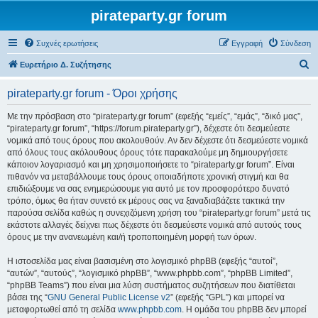
pirateparty.gr forum
Συχνές ερωτήσεις
Εγγραφή
Σύνδεση
Α
Ευρετήριο Δ. Συζήτησης
ν
pirateparty.gr forum - Όροι χρήσης
α
ζ
Με την πρόσβαση στο “pirateparty.gr forum” (εφεξής “εμείς”, “εμάς”, “δικό μας”,
“pirateparty.gr forum”, “https://forum.pirateparty.gr”), δέχεστε ότι δεσμεύεστε
ή
νομικά από τους όρους που ακολουθούν. Αν δεν δέχεστε ότι δεσμεύεστε νομικά
τ
από όλους τους ακόλουθους όρους τότε παρακαλούμε μη δημιουργήσετε
κάποιον λογαριασμό και μη χρησιμοποιήσετε το “pirateparty.gr forum”. Είναι
η
πιθανόν να μεταβάλλουμε τους όρους οποιαδήποτε χρονική στιγμή και θα
σ
επιδιώξουμε να σας ενημερώσουμε για αυτό με τον προσφορότερο δυνατό
τρόπο, όμως θα ήταν συνετό εκ μέρους σας να ξαναδιαβάζετε τακτικά την
η
παρούσα σελίδα καθώς η συνεχιζόμενη χρήση του “pirateparty.gr forum” μετά τις
εκάστοτε αλλαγές δείχνει πως δέχεστε ότι δεσμεύεστε νομικά από αυτούς τους
όρους με την ανανεωμένη και/ή τροποποιημένη μορφή των όρων.
Η ιστοσελίδα μας είναι βασισμένη στο λογισμικό phpBB (εφεξής “αυτοί”,
“αυτών”, “αυτούς”, “λογισμικό phpBB”, “www.phpbb.com”, “phpBB Limited”,
“phpBB Teams”) που είναι μια λύση συστήματος συζητήσεων που διατίθεται
βάσει της “
GNU General Public License v2
” (εφεξής “GPL”) και μπορεί να
μεταφορτωθεί από τη σελίδα
www.phpbb.com
. Η ομάδα του phpBB δεν μπορεί