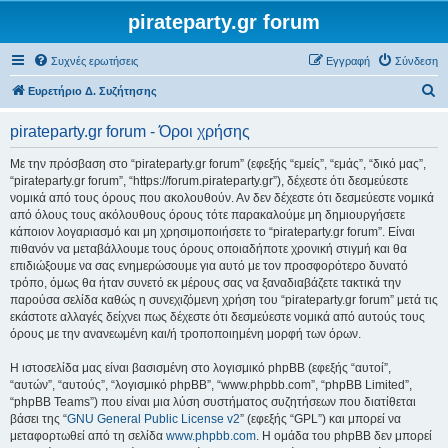
pirateparty.gr forum
Συχνές ερωτήσεις
Εγγραφή
Σύνδεση
Α
Ευρετήριο Δ. Συζήτησης
ν
pirateparty.gr forum - Όροι χρήσης
α
ζ
Με την πρόσβαση στο “pirateparty.gr forum” (εφεξής “εμείς”, “εμάς”, “δικό μας”,
“pirateparty.gr forum”, “https://forum.pirateparty.gr”), δέχεστε ότι δεσμεύεστε
ή
νομικά από τους όρους που ακολουθούν. Αν δεν δέχεστε ότι δεσμεύεστε νομικά
τ
από όλους τους ακόλουθους όρους τότε παρακαλούμε μη δημιουργήσετε
κάποιον λογαριασμό και μη χρησιμοποιήσετε το “pirateparty.gr forum”. Είναι
η
πιθανόν να μεταβάλλουμε τους όρους οποιαδήποτε χρονική στιγμή και θα
σ
επιδιώξουμε να σας ενημερώσουμε για αυτό με τον προσφορότερο δυνατό
τρόπο, όμως θα ήταν συνετό εκ μέρους σας να ξαναδιαβάζετε τακτικά την
η
παρούσα σελίδα καθώς η συνεχιζόμενη χρήση του “pirateparty.gr forum” μετά τις
εκάστοτε αλλαγές δείχνει πως δέχεστε ότι δεσμεύεστε νομικά από αυτούς τους
όρους με την ανανεωμένη και/ή τροποποιημένη μορφή των όρων.
Η ιστοσελίδα μας είναι βασισμένη στο λογισμικό phpBB (εφεξής “αυτοί”,
“αυτών”, “αυτούς”, “λογισμικό phpBB”, “www.phpbb.com”, “phpBB Limited”,
“phpBB Teams”) που είναι μια λύση συστήματος συζητήσεων που διατίθεται
βάσει της “
GNU General Public License v2
” (εφεξής “GPL”) και μπορεί να
μεταφορτωθεί από τη σελίδα
www.phpbb.com
. Η ομάδα του phpBB δεν μπορεί