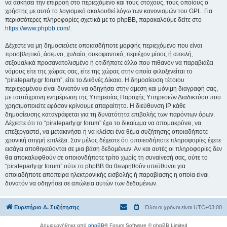
να ασκήσει την επιρροή στο περιεχόμενο και τους στόχους, τους οποίους ο
χρήστης με αυτό το λογισμικό ακολουθεί λόγω των κανονισμών του GPL. Για
περισσότερες πληροφορίες σχετικά με το phpBB, παρακαλούμε δείτε στο
https://www.phpbb.com/
.
Δέχεστε να μη δημοσιεύετε οποιασδήποτε μορφής περιεχόμενο που είναι
προσβλητικό, άσεμνο, χυδαίο, συκοφαντικό, περιέχον μίσος ή απειλή,
σεξουαλικά προσανατολισμένο ή οτιδήποτε άλλο που πιθανόν να παραβιάζει
νόμους είτε της χώρας σας, είτε της χώρας στην οποία φιλοξενείται το
“pirateparty.gr forum”, είτε το Διεθνές Δίκαιο. Η δημοσίευση τέτοιου
περιεχομένου είναι δυνατόν να οδηγήσει στην άμεση και μόνιμη διαγραφή σας,
με ταυτόχρονη ενημέρωση της Υπηρεσίας Παροχής Υπηρεσιών Διαδικτύου που
χρησιμοποιείτε εφόσον κρίνουμε απαραίτητο. Η διεύθυνση IP κάθε
δημοσίευσης καταγράφεται για τη δυνατότητα επιβολής των παρόντων όρων.
Δέχεστε ότι το “pirateparty.gr forum” έχει το δικαίωμα να απομακρύνει, να
επεξεργαστεί, να μετακινήσει ή να κλείσει ένα θέμα συζήτησης οποιαδήποτε
χρονική στιγμή επιλέξει. Σαν μέλος δέχεστε ότι οποιεσδήποτε πληροφορίες έχετε
εισάγει αποθηκεύονται σε μια βάση δεδομένων. Αν και αυτές οι πληροφορίες δεν
θα αποκαλυφθούν σε οποιονδήποτε τρίτο χωρίς τη συναίνεσή σας, ούτε το
“pirateparty.gr forum” ούτε το phpBB θα θεωρηθούν υπεύθυνοι για
οποιαδήποτε απόπειρα ηλεκτρονικής εισβολής ή παραβίασης η οποία είναι
δυνατόν να οδηγήσει σε απώλεια αυτών των δεδομένων.
Ευρετήριο Δ. Συζήτησης
Όλοι οι χρόνοι είναι
UTC+03:00
Δημιουργήθηκε από
phpBB
® Forum Software © phpBB Limited