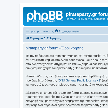
pirateparty.gr for
Για Μέλη και φίλους του Κόμματος 
Γρήγορες συνδέσεις
Συχνές ερωτήσεις
Ευρετήριο Δ. Συζήτησης
pirateparty.gr forum - Όροι χρήσης
Με την πρόσβαση στο “pirateparty.gr forum” (εφεξής “εμείς”, “εμά
ότι δεσμεύεστε νομικά από όλους τους ακόλουθους όρους τότε 
οποιαδήποτε χρονική στιγμή και θα επιδιώξουμε να σας ενημερ
συνεχιζόμενη χρήση του “pirateparty.gr forum” μετά τις εκάστ
Η ιστοσελίδα μας είναι βασισμένη στο λογισμικό phpBB (εφεξής
που διατίθεται βάσει της “
GNU General Public License v2
” (εφ
και τους στόχους, τους οποίους ο χρήστης με αυτό το λογισμι
Δέχεστε να μη δημοσιεύετε οποιασδήποτε μορφής περιεχόμενο π
παραβιάζει νόμους είτε της χώρας σας, είτε της χώρας στην οποία
διαγραφή σας, με ταυτόχρονη ενημέρωση της Υπηρεσίας Παροχή
επιβολής των παρόντων όρων. Δέχεστε ότι το “pirateparty.gr for