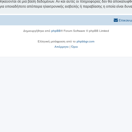
θηκεύονται σε μια βάση δεδομένων. Αν και αυτές οι πληροφορίες δεν θα αποκαλυφθο
 για οποιαδήποτε απόπειρα ηλεκτρονικής εισβολής ή παραβίασης η οποία είναι δυν
Επικοινω
Δημιουργήθηκε από
phpBB
® Forum Software © phpBB Limited
Ελληνική μετάφραση από το
phpbbgr.com
Απόρρητο
|
Όροι