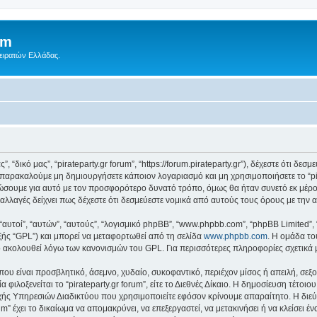
um
Πειρατών Ελλάδας.
ς”, “δικό μας”, “pirateparty.gr forum”, “https://forum.pirateparty.gr”), δέχεστε ότι 
παρακαλούμε μη δημιουργήσετε κάποιον λογαριασμό και μη χρησιμοποιήσετε το “pir
ώσουμε για αυτό με τον προσφορότερο δυνατό τρόπο, όμως θα ήταν συνετό εκ μέρο
οτε αλλαγές δείχνει πως δέχεστε ότι δεσμεύεστε νομικά από αυτούς τους όρους με τ
 “αυτοί”, “αυτών”, “αυτούς”, “λογισμικό phpBB”, “www.phpbb.com”, “phpBB Limited
εξής “GPL”) και μπορεί να μεταφορτωθεί από τη σελίδα
www.phpbb.com
. Η ομάδα το
κό ακολουθεί λόγω των κανονισμών του GPL. Για περισσότερες πληροφορίες σχετικά
ου είναι προσβλητικό, άσεμνο, χυδαίο, συκοφαντικό, περιέχον μίσος ή απειλή, σε
 φιλοξενείται το “pirateparty.gr forum”, είτε το Διεθνές Δίκαιο. Η δημοσίευση τέτο
ς Υπηρεσιών Διαδικτύου που χρησιμοποιείτε εφόσον κρίνουμε απαραίτητο. Η διεύ
um” έχει το δικαίωμα να απομακρύνει, να επεξεργαστεί, να μετακινήσει ή να κλείσει 