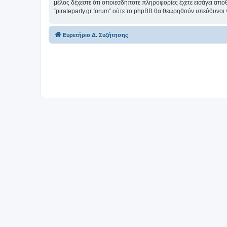
μέλος δέχεστε ότι οποιεσδήποτε πληροφορίες έχετε εισάγει απο
“pirateparty.gr forum” ούτε το phpBB θα θεωρηθούν υπεύθυνοι
Ευρετήριο Δ. Συζήτησης