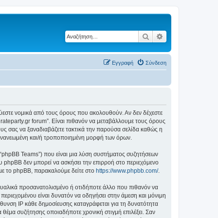
Αναζήτηση
Ειδική αναζήτηση
Εγγραφή
Σύνδεση
δεσμεύεστε νομικά από τους όρους που ακολουθούν. Αν δεν δέχεστε
ateparty.gr forum”. Είναι πιθανόν να μεταβάλλουμε τους όρους
υς σας να ξαναδιαβάζετε τακτικά την παρούσα σελίδα καθώς η
ην ανανεωμένη και/ή τροποποιημένη μορφή των όρων.
”, “phpBB Teams”) που είναι μια λύση συστήματος συζητήσεων
υ phpBB δεν μπορεί να ασκήσει την επιρροή στο περιεχόμενο
 με το phpBB, παρακαλούμε δείτε στο
https://www.phpbb.com/
.
ξουαλικά προσανατολισμένο ή οτιδήποτε άλλο που πιθανόν να
ιου περιεχομένου είναι δυνατόν να οδηγήσει στην άμεση και μόνιμη
θυνση IP κάθε δημοσίευσης καταγράφεται για τη δυνατότητα
ένα θέμα συζήτησης οποιαδήποτε χρονική στιγμή επιλέξει. Σαν