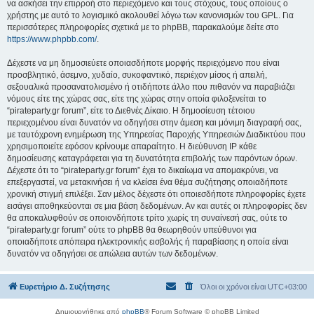
να ασκήσει την επιρροή στο περιεχόμενο και τους στόχους, τους οποίους ο
χρήστης με αυτό το λογισμικό ακολουθεί λόγω των κανονισμών του GPL. Για
περισσότερες πληροφορίες σχετικά με το phpBB, παρακαλούμε δείτε στο
https://www.phpbb.com/
.
Δέχεστε να μη δημοσιεύετε οποιασδήποτε μορφής περιεχόμενο που είναι
προσβλητικό, άσεμνο, χυδαίο, συκοφαντικό, περιέχον μίσος ή απειλή,
σεξουαλικά προσανατολισμένο ή οτιδήποτε άλλο που πιθανόν να παραβιάζει
νόμους είτε της χώρας σας, είτε της χώρας στην οποία φιλοξενείται το
“pirateparty.gr forum”, είτε το Διεθνές Δίκαιο. Η δημοσίευση τέτοιου
περιεχομένου είναι δυνατόν να οδηγήσει στην άμεση και μόνιμη διαγραφή σας,
με ταυτόχρονη ενημέρωση της Υπηρεσίας Παροχής Υπηρεσιών Διαδικτύου που
χρησιμοποιείτε εφόσον κρίνουμε απαραίτητο. Η διεύθυνση IP κάθε
δημοσίευσης καταγράφεται για τη δυνατότητα επιβολής των παρόντων όρων.
Δέχεστε ότι το “pirateparty.gr forum” έχει το δικαίωμα να απομακρύνει, να
επεξεργαστεί, να μετακινήσει ή να κλείσει ένα θέμα συζήτησης οποιαδήποτε
χρονική στιγμή επιλέξει. Σαν μέλος δέχεστε ότι οποιεσδήποτε πληροφορίες έχετε
εισάγει αποθηκεύονται σε μια βάση δεδομένων. Αν και αυτές οι πληροφορίες δεν
θα αποκαλυφθούν σε οποιονδήποτε τρίτο χωρίς τη συναίνεσή σας, ούτε το
“pirateparty.gr forum” ούτε το phpBB θα θεωρηθούν υπεύθυνοι για
οποιαδήποτε απόπειρα ηλεκτρονικής εισβολής ή παραβίασης η οποία είναι
δυνατόν να οδηγήσει σε απώλεια αυτών των δεδομένων.
Ευρετήριο Δ. Συζήτησης
Όλοι οι χρόνοι είναι
UTC+03:00
Δημιουργήθηκε από
phpBB
® Forum Software © phpBB Limited