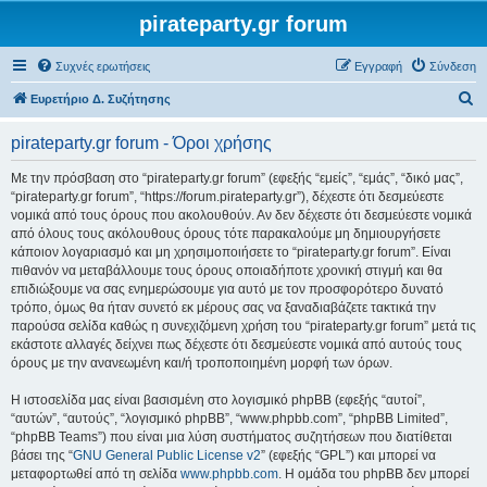
pirateparty.gr forum
Συχνές ερωτήσεις
Εγγραφή
Σύνδεση
Α
Ευρετήριο Δ. Συζήτησης
ν
pirateparty.gr forum - Όροι χρήσης
α
ζ
Με την πρόσβαση στο “pirateparty.gr forum” (εφεξής “εμείς”, “εμάς”, “δικό μας”,
“pirateparty.gr forum”, “https://forum.pirateparty.gr”), δέχεστε ότι δεσμεύεστε
ή
νομικά από τους όρους που ακολουθούν. Αν δεν δέχεστε ότι δεσμεύεστε νομικά
τ
από όλους τους ακόλουθους όρους τότε παρακαλούμε μη δημιουργήσετε
κάποιον λογαριασμό και μη χρησιμοποιήσετε το “pirateparty.gr forum”. Είναι
η
πιθανόν να μεταβάλλουμε τους όρους οποιαδήποτε χρονική στιγμή και θα
σ
επιδιώξουμε να σας ενημερώσουμε για αυτό με τον προσφορότερο δυνατό
τρόπο, όμως θα ήταν συνετό εκ μέρους σας να ξαναδιαβάζετε τακτικά την
η
παρούσα σελίδα καθώς η συνεχιζόμενη χρήση του “pirateparty.gr forum” μετά τις
εκάστοτε αλλαγές δείχνει πως δέχεστε ότι δεσμεύεστε νομικά από αυτούς τους
όρους με την ανανεωμένη και/ή τροποποιημένη μορφή των όρων.
Η ιστοσελίδα μας είναι βασισμένη στο λογισμικό phpBB (εφεξής “αυτοί”,
“αυτών”, “αυτούς”, “λογισμικό phpBB”, “www.phpbb.com”, “phpBB Limited”,
“phpBB Teams”) που είναι μια λύση συστήματος συζητήσεων που διατίθεται
βάσει της “
GNU General Public License v2
” (εφεξής “GPL”) και μπορεί να
μεταφορτωθεί από τη σελίδα
www.phpbb.com
. Η ομάδα του phpBB δεν μπορεί