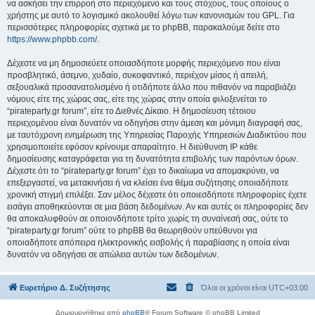
να ασκήσει την επιρροή στο περιεχόμενο και τους στόχους, τους οποίους ο
χρήστης με αυτό το λογισμικό ακολουθεί λόγω των κανονισμών του GPL. Για
περισσότερες πληροφορίες σχετικά με το phpBB, παρακαλούμε δείτε στο
https://www.phpbb.com/
.
Δέχεστε να μη δημοσιεύετε οποιασδήποτε μορφής περιεχόμενο που είναι
προσβλητικό, άσεμνο, χυδαίο, συκοφαντικό, περιέχον μίσος ή απειλή,
σεξουαλικά προσανατολισμένο ή οτιδήποτε άλλο που πιθανόν να παραβιάζει
νόμους είτε της χώρας σας, είτε της χώρας στην οποία φιλοξενείται το
“pirateparty.gr forum”, είτε το Διεθνές Δίκαιο. Η δημοσίευση τέτοιου
περιεχομένου είναι δυνατόν να οδηγήσει στην άμεση και μόνιμη διαγραφή σας,
με ταυτόχρονη ενημέρωση της Υπηρεσίας Παροχής Υπηρεσιών Διαδικτύου που
χρησιμοποιείτε εφόσον κρίνουμε απαραίτητο. Η διεύθυνση IP κάθε
δημοσίευσης καταγράφεται για τη δυνατότητα επιβολής των παρόντων όρων.
Δέχεστε ότι το “pirateparty.gr forum” έχει το δικαίωμα να απομακρύνει, να
επεξεργαστεί, να μετακινήσει ή να κλείσει ένα θέμα συζήτησης οποιαδήποτε
χρονική στιγμή επιλέξει. Σαν μέλος δέχεστε ότι οποιεσδήποτε πληροφορίες έχετε
εισάγει αποθηκεύονται σε μια βάση δεδομένων. Αν και αυτές οι πληροφορίες δεν
θα αποκαλυφθούν σε οποιονδήποτε τρίτο χωρίς τη συναίνεσή σας, ούτε το
“pirateparty.gr forum” ούτε το phpBB θα θεωρηθούν υπεύθυνοι για
οποιαδήποτε απόπειρα ηλεκτρονικής εισβολής ή παραβίασης η οποία είναι
δυνατόν να οδηγήσει σε απώλεια αυτών των δεδομένων.
Ευρετήριο Δ. Συζήτησης
Όλοι οι χρόνοι είναι
UTC+03:00
Δημιουργήθηκε από
phpBB
® Forum Software © phpBB Limited