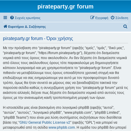
pirateparty.gr forum
Συχνές ερωτήσεις
Εγγραφή
Σύνδεση
Α
Ευρετήριο Δ. Συζήτησης
ν
pirateparty.gr forum - Όροι χρήσης
α
ζ
Με την πρόσβαση στο “pirateparty.gr forum” (εφεξής “εμείς”, “εμάς”, “δικό μας”,
“pirateparty.gr forum”, “https://forum.pirateparty.gr”), δέχεστε ότι δεσμεύεστε
ή
νομικά από τους όρους που ακολουθούν. Αν δεν δέχεστε ότι δεσμεύεστε νομικά
τ
από όλους τους ακόλουθους όρους τότε παρακαλούμε μη δημιουργήσετε
κάποιον λογαριασμό και μη χρησιμοποιήσετε το “pirateparty.gr forum”. Είναι
η
πιθανόν να μεταβάλλουμε τους όρους οποιαδήποτε χρονική στιγμή και θα
σ
επιδιώξουμε να σας ενημερώσουμε για αυτό με τον προσφορότερο δυνατό
τρόπο, όμως θα ήταν συνετό εκ μέρους σας να ξαναδιαβάζετε τακτικά την
η
παρούσα σελίδα καθώς η συνεχιζόμενη χρήση του “pirateparty.gr forum” μετά τις
εκάστοτε αλλαγές δείχνει πως δέχεστε ότι δεσμεύεστε νομικά από αυτούς τους
όρους με την ανανεωμένη και/ή τροποποιημένη μορφή των όρων.
Η ιστοσελίδα μας είναι βασισμένη στο λογισμικό phpBB (εφεξής “αυτοί”,
“αυτών”, “αυτούς”, “λογισμικό phpBB”, “www.phpbb.com”, “phpBB Limited”,
“phpBB Teams”) που είναι μια λύση συστήματος συζητήσεων που διατίθεται
βάσει της “
GNU General Public License v2
” (εφεξής “GPL”) και μπορεί να
μεταφορτωθεί από τη σελίδα
www.phpbb.com
. Η ομάδα του phpBB δεν μπορεί