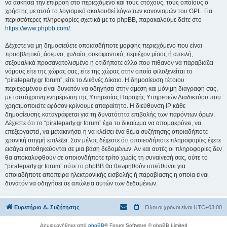
να ασκήσει την επιρροή στο περιεχόμενο και τους στόχους, τους οποίους ο
χρήστης με αυτό το λογισμικό ακολουθεί λόγω των κανονισμών του GPL. Για
περισσότερες πληροφορίες σχετικά με το phpBB, παρακαλούμε δείτε στο
https://www.phpbb.com/
.
Δέχεστε να μη δημοσιεύετε οποιασδήποτε μορφής περιεχόμενο που είναι
προσβλητικό, άσεμνο, χυδαίο, συκοφαντικό, περιέχον μίσος ή απειλή,
σεξουαλικά προσανατολισμένο ή οτιδήποτε άλλο που πιθανόν να παραβιάζει
νόμους είτε της χώρας σας, είτε της χώρας στην οποία φιλοξενείται το
“pirateparty.gr forum”, είτε το Διεθνές Δίκαιο. Η δημοσίευση τέτοιου
περιεχομένου είναι δυνατόν να οδηγήσει στην άμεση και μόνιμη διαγραφή σας,
με ταυτόχρονη ενημέρωση της Υπηρεσίας Παροχής Υπηρεσιών Διαδικτύου που
χρησιμοποιείτε εφόσον κρίνουμε απαραίτητο. Η διεύθυνση IP κάθε
δημοσίευσης καταγράφεται για τη δυνατότητα επιβολής των παρόντων όρων.
Δέχεστε ότι το “pirateparty.gr forum” έχει το δικαίωμα να απομακρύνει, να
επεξεργαστεί, να μετακινήσει ή να κλείσει ένα θέμα συζήτησης οποιαδήποτε
χρονική στιγμή επιλέξει. Σαν μέλος δέχεστε ότι οποιεσδήποτε πληροφορίες έχετε
εισάγει αποθηκεύονται σε μια βάση δεδομένων. Αν και αυτές οι πληροφορίες δεν
θα αποκαλυφθούν σε οποιονδήποτε τρίτο χωρίς τη συναίνεσή σας, ούτε το
“pirateparty.gr forum” ούτε το phpBB θα θεωρηθούν υπεύθυνοι για
οποιαδήποτε απόπειρα ηλεκτρονικής εισβολής ή παραβίασης η οποία είναι
δυνατόν να οδηγήσει σε απώλεια αυτών των δεδομένων.
Ευρετήριο Δ. Συζήτησης
Όλοι οι χρόνοι είναι
UTC+03:00
Δημιουργήθηκε από
phpBB
® Forum Software © phpBB Limited