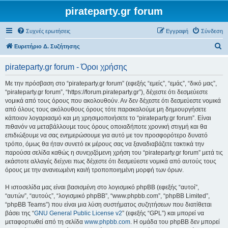
pirateparty.gr forum
Συχνές ερωτήσεις
Εγγραφή
Σύνδεση
Α
Ευρετήριο Δ. Συζήτησης
ν
pirateparty.gr forum - Όροι χρήσης
α
ζ
Με την πρόσβαση στο “pirateparty.gr forum” (εφεξής “εμείς”, “εμάς”, “δικό μας”,
“pirateparty.gr forum”, “https://forum.pirateparty.gr”), δέχεστε ότι δεσμεύεστε
ή
νομικά από τους όρους που ακολουθούν. Αν δεν δέχεστε ότι δεσμεύεστε νομικά
τ
από όλους τους ακόλουθους όρους τότε παρακαλούμε μη δημιουργήσετε
κάποιον λογαριασμό και μη χρησιμοποιήσετε το “pirateparty.gr forum”. Είναι
η
πιθανόν να μεταβάλλουμε τους όρους οποιαδήποτε χρονική στιγμή και θα
σ
επιδιώξουμε να σας ενημερώσουμε για αυτό με τον προσφορότερο δυνατό
τρόπο, όμως θα ήταν συνετό εκ μέρους σας να ξαναδιαβάζετε τακτικά την
η
παρούσα σελίδα καθώς η συνεχιζόμενη χρήση του “pirateparty.gr forum” μετά τις
εκάστοτε αλλαγές δείχνει πως δέχεστε ότι δεσμεύεστε νομικά από αυτούς τους
όρους με την ανανεωμένη και/ή τροποποιημένη μορφή των όρων.
Η ιστοσελίδα μας είναι βασισμένη στο λογισμικό phpBB (εφεξής “αυτοί”,
“αυτών”, “αυτούς”, “λογισμικό phpBB”, “www.phpbb.com”, “phpBB Limited”,
“phpBB Teams”) που είναι μια λύση συστήματος συζητήσεων που διατίθεται
βάσει της “
GNU General Public License v2
” (εφεξής “GPL”) και μπορεί να
μεταφορτωθεί από τη σελίδα
www.phpbb.com
. Η ομάδα του phpBB δεν μπορεί