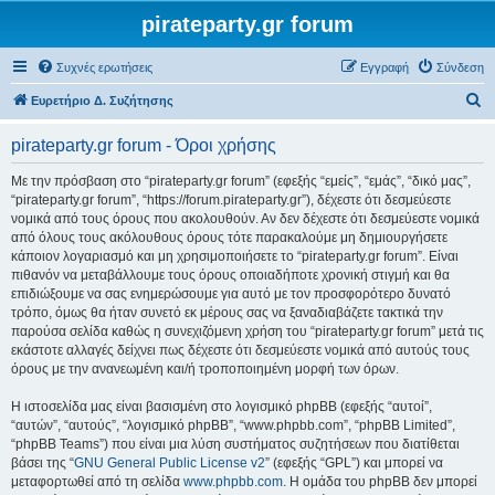
pirateparty.gr forum
Συχνές ερωτήσεις
Εγγραφή
Σύνδεση
Α
Ευρετήριο Δ. Συζήτησης
ν
pirateparty.gr forum - Όροι χρήσης
α
ζ
Με την πρόσβαση στο “pirateparty.gr forum” (εφεξής “εμείς”, “εμάς”, “δικό μας”,
“pirateparty.gr forum”, “https://forum.pirateparty.gr”), δέχεστε ότι δεσμεύεστε
ή
νομικά από τους όρους που ακολουθούν. Αν δεν δέχεστε ότι δεσμεύεστε νομικά
τ
από όλους τους ακόλουθους όρους τότε παρακαλούμε μη δημιουργήσετε
κάποιον λογαριασμό και μη χρησιμοποιήσετε το “pirateparty.gr forum”. Είναι
η
πιθανόν να μεταβάλλουμε τους όρους οποιαδήποτε χρονική στιγμή και θα
σ
επιδιώξουμε να σας ενημερώσουμε για αυτό με τον προσφορότερο δυνατό
τρόπο, όμως θα ήταν συνετό εκ μέρους σας να ξαναδιαβάζετε τακτικά την
η
παρούσα σελίδα καθώς η συνεχιζόμενη χρήση του “pirateparty.gr forum” μετά τις
εκάστοτε αλλαγές δείχνει πως δέχεστε ότι δεσμεύεστε νομικά από αυτούς τους
όρους με την ανανεωμένη και/ή τροποποιημένη μορφή των όρων.
Η ιστοσελίδα μας είναι βασισμένη στο λογισμικό phpBB (εφεξής “αυτοί”,
“αυτών”, “αυτούς”, “λογισμικό phpBB”, “www.phpbb.com”, “phpBB Limited”,
“phpBB Teams”) που είναι μια λύση συστήματος συζητήσεων που διατίθεται
βάσει της “
GNU General Public License v2
” (εφεξής “GPL”) και μπορεί να
μεταφορτωθεί από τη σελίδα
www.phpbb.com
. Η ομάδα του phpBB δεν μπορεί