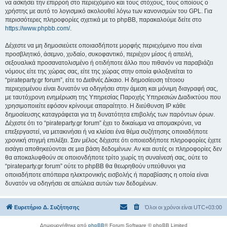
να ασκήσει την επιρροή στο περιεχόμενο και τους στόχους, τους οποίους ο
χρήστης με αυτό το λογισμικό ακολουθεί λόγω των κανονισμών του GPL. Για
περισσότερες πληροφορίες σχετικά με το phpBB, παρακαλούμε δείτε στο
https://www.phpbb.com/
.
Δέχεστε να μη δημοσιεύετε οποιασδήποτε μορφής περιεχόμενο που είναι
προσβλητικό, άσεμνο, χυδαίο, συκοφαντικό, περιέχον μίσος ή απειλή,
σεξουαλικά προσανατολισμένο ή οτιδήποτε άλλο που πιθανόν να παραβιάζει
νόμους είτε της χώρας σας, είτε της χώρας στην οποία φιλοξενείται το
“pirateparty.gr forum”, είτε το Διεθνές Δίκαιο. Η δημοσίευση τέτοιου
περιεχομένου είναι δυνατόν να οδηγήσει στην άμεση και μόνιμη διαγραφή σας,
με ταυτόχρονη ενημέρωση της Υπηρεσίας Παροχής Υπηρεσιών Διαδικτύου που
χρησιμοποιείτε εφόσον κρίνουμε απαραίτητο. Η διεύθυνση IP κάθε
δημοσίευσης καταγράφεται για τη δυνατότητα επιβολής των παρόντων όρων.
Δέχεστε ότι το “pirateparty.gr forum” έχει το δικαίωμα να απομακρύνει, να
επεξεργαστεί, να μετακινήσει ή να κλείσει ένα θέμα συζήτησης οποιαδήποτε
χρονική στιγμή επιλέξει. Σαν μέλος δέχεστε ότι οποιεσδήποτε πληροφορίες έχετε
εισάγει αποθηκεύονται σε μια βάση δεδομένων. Αν και αυτές οι πληροφορίες δεν
θα αποκαλυφθούν σε οποιονδήποτε τρίτο χωρίς τη συναίνεσή σας, ούτε το
“pirateparty.gr forum” ούτε το phpBB θα θεωρηθούν υπεύθυνοι για
οποιαδήποτε απόπειρα ηλεκτρονικής εισβολής ή παραβίασης η οποία είναι
δυνατόν να οδηγήσει σε απώλεια αυτών των δεδομένων.
Ευρετήριο Δ. Συζήτησης
Όλοι οι χρόνοι είναι
UTC+03:00
Δημιουργήθηκε από
phpBB
® Forum Software © phpBB Limited