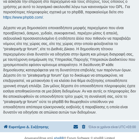
να ασκήσει την επιρροή στο περιεχόμενο και τους στόχους, τους οποίους ο
χρήστης με αυτό το λογισμικό ακολουθεί λόγω των κανονισμών του GPL. Για
περισσότερες πληροφορίες σχετικά με το phpBB, παρακαλούμε δείτε στο
https://www.phpbb.com/
.
Δέχεστε να μη δημοσιεύετε οποιασδήποτε μορφής περιεχόμενο που είναι
προσβλητικό, άσεμνο, χυδαίο, συκοφαντικό, περιέχον μίσος ή απειλή,
σεξουαλικά προσανατολισμένο ή οτιδήποτε άλλο που πιθανόν να παραβιάζει
νόμους είτε της χώρας σας, είτε της χώρας στην οποία φιλοξενείται το
“pirateparty.gr forum”, είτε το Διεθνές Δίκαιο. Η δημοσίευση τέτοιου
περιεχομένου είναι δυνατόν να οδηγήσει στην άμεση και μόνιμη διαγραφή σας,
με ταυτόχρονη ενημέρωση της Υπηρεσίας Παροχής Υπηρεσιών Διαδικτύου που
χρησιμοποιείτε εφόσον κρίνουμε απαραίτητο. Η διεύθυνση IP κάθε
δημοσίευσης καταγράφεται για τη δυνατότητα επιβολής των παρόντων όρων.
Δέχεστε ότι το “pirateparty.gr forum” έχει το δικαίωμα να απομακρύνει, να
επεξεργαστεί, να μετακινήσει ή να κλείσει ένα θέμα συζήτησης οποιαδήποτε
χρονική στιγμή επιλέξει. Σαν μέλος δέχεστε ότι οποιεσδήποτε πληροφορίες έχετε
εισάγει αποθηκεύονται σε μια βάση δεδομένων. Αν και αυτές οι πληροφορίες δεν
θα αποκαλυφθούν σε οποιονδήποτε τρίτο χωρίς τη συναίνεσή σας, ούτε το
“pirateparty.gr forum” ούτε το phpBB θα θεωρηθούν υπεύθυνοι για
οποιαδήποτε απόπειρα ηλεκτρονικής εισβολής ή παραβίασης η οποία είναι
δυνατόν να οδηγήσει σε απώλεια αυτών των δεδομένων.
Ευρετήριο Δ. Συζήτησης
Όλοι οι χρόνοι είναι
UTC+03:00
Δημιουργήθηκε από
phpBB
® Forum Software © phpBB Limited