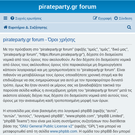
pirateparty.gr forum
Συχνές ερωτήσεις
Εγγραφή
Σύνδεση
Α
Ευρετήριο Δ. Συζήτησης
ν
pirateparty.gr forum - Όροι χρήσης
α
ζ
Με την πρόσβαση στο “pirateparty.gr forum” (εφεξής “εμείς”, “εμάς”, “δικό μας”,
“pirateparty.gr forum”, “https://forum.pirateparty.gr”), δέχεστε ότι δεσμεύεστε
ή
νομικά από τους όρους που ακολουθούν. Αν δεν δέχεστε ότι δεσμεύεστε νομικά
τ
από όλους τους ακόλουθους όρους τότε παρακαλούμε μη δημιουργήσετε
κάποιον λογαριασμό και μη χρησιμοποιήσετε το “pirateparty.gr forum”. Είναι
η
πιθανόν να μεταβάλλουμε τους όρους οποιαδήποτε χρονική στιγμή και θα
σ
επιδιώξουμε να σας ενημερώσουμε για αυτό με τον προσφορότερο δυνατό
τρόπο, όμως θα ήταν συνετό εκ μέρους σας να ξαναδιαβάζετε τακτικά την
η
παρούσα σελίδα καθώς η συνεχιζόμενη χρήση του “pirateparty.gr forum” μετά τις
εκάστοτε αλλαγές δείχνει πως δέχεστε ότι δεσμεύεστε νομικά από αυτούς τους
όρους με την ανανεωμένη και/ή τροποποιημένη μορφή των όρων.
Η ιστοσελίδα μας είναι βασισμένη στο λογισμικό phpBB (εφεξής “αυτοί”,
“αυτών”, “αυτούς”, “λογισμικό phpBB”, “www.phpbb.com”, “phpBB Limited”,
“phpBB Teams”) που είναι μια λύση συστήματος συζητήσεων που διατίθεται
βάσει της “
GNU General Public License v2
” (εφεξής “GPL”) και μπορεί να
μεταφορτωθεί από τη σελίδα
www.phpbb.com
. Η ομάδα του phpBB δεν μπορεί