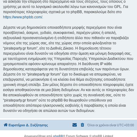
να ασκήσει την επιρροή στο περιεχόμενο και τους στόχους, τους οποίους ο
χρήστης με αυτό το λογισμικό ακολουθεί λόγω των κανονισμών του GPL. Για
περισσότερες πληροφορίες σχετικά με το phpBB, παρακαλούμε δείτε στο
https://www.phpbb.com/
.
Δέχεστε να μη δημοσιεύετε οποιασδήποτε μορφής περιεχόμενο που είναι
προσβλητικό, άσεμνο, χυδαίο, συκοφαντικό, περιέχον μίσος ή απειλή,
σεξουαλικά προσανατολισμένο ή οτιδήποτε άλλο που πιθανόν να παραβιάζει
νόμους είτε της χώρας σας, είτε της χώρας στην οποία φιλοξενείται το
“pirateparty.gr forum”, είτε το Διεθνές Δίκαιο. Η δημοσίευση τέτοιου
περιεχομένου είναι δυνατόν να οδηγήσει στην άμεση και μόνιμη διαγραφή σας,
με ταυτόχρονη ενημέρωση της Υπηρεσίας Παροχής Υπηρεσιών Διαδικτύου που
χρησιμοποιείτε εφόσον κρίνουμε απαραίτητο. Η διεύθυνση IP κάθε
δημοσίευσης καταγράφεται για τη δυνατότητα επιβολής των παρόντων όρων.
Δέχεστε ότι το “pirateparty.gr forum” έχει το δικαίωμα να απομακρύνει, να
επεξεργαστεί, να μετακινήσει ή να κλείσει ένα θέμα συζήτησης οποιαδήποτε
χρονική στιγμή επιλέξει. Σαν μέλος δέχεστε ότι οποιεσδήποτε πληροφορίες έχετε
εισάγει αποθηκεύονται σε μια βάση δεδομένων. Αν και αυτές οι πληροφορίες δεν
θα αποκαλυφθούν σε οποιονδήποτε τρίτο χωρίς τη συναίνεσή σας, ούτε το
“pirateparty.gr forum” ούτε το phpBB θα θεωρηθούν υπεύθυνοι για
οποιαδήποτε απόπειρα ηλεκτρονικής εισβολής ή παραβίασης η οποία είναι
δυνατόν να οδηγήσει σε απώλεια αυτών των δεδομένων.
Ευρετήριο Δ. Συζήτησης
Όλοι οι χρόνοι είναι
UTC+03:00
Δημιουργήθηκε από
phpBB
® Forum Software © phpBB Limited