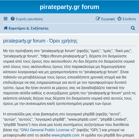
pirateparty.gr forum
Συχνές ερωτήσεις
Εγγραφή
Σύνδεση
Α
Ευρετήριο Δ. Συζήτησης
ν
pirateparty.gr forum - Όροι χρήσης
α
ζ
Με την πρόσβαση στο “pirateparty.gr forum” (εφεξής “εμείς”, “εμάς”, “δικό μας”,
“pirateparty.gr forum”, “https://forum.pirateparty.gr”), δέχεστε ότι δεσμεύεστε
ή
νομικά από τους όρους που ακολουθούν. Αν δεν δέχεστε ότι δεσμεύεστε νομικά
τ
από όλους τους ακόλουθους όρους τότε παρακαλούμε μη δημιουργήσετε
κάποιον λογαριασμό και μη χρησιμοποιήσετε το “pirateparty.gr forum”. Είναι
η
πιθανόν να μεταβάλλουμε τους όρους οποιαδήποτε χρονική στιγμή και θα
σ
επιδιώξουμε να σας ενημερώσουμε για αυτό με τον προσφορότερο δυνατό
τρόπο, όμως θα ήταν συνετό εκ μέρους σας να ξαναδιαβάζετε τακτικά την
η
παρούσα σελίδα καθώς η συνεχιζόμενη χρήση του “pirateparty.gr forum” μετά τις
εκάστοτε αλλαγές δείχνει πως δέχεστε ότι δεσμεύεστε νομικά από αυτούς τους
όρους με την ανανεωμένη και/ή τροποποιημένη μορφή των όρων.
Η ιστοσελίδα μας είναι βασισμένη στο λογισμικό phpBB (εφεξής “αυτοί”,
“αυτών”, “αυτούς”, “λογισμικό phpBB”, “www.phpbb.com”, “phpBB Limited”,
“phpBB Teams”) που είναι μια λύση συστήματος συζητήσεων που διατίθεται
βάσει της “
GNU General Public License v2
” (εφεξής “GPL”) και μπορεί να
μεταφορτωθεί από τη σελίδα
www.phpbb.com
. Η ομάδα του phpBB δεν μπορεί