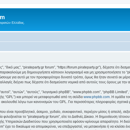
um
Πειρατών Ελλάδας.
ς”, “δικό μας”, “pirateparty.gr forum”, “https://forum.pirateparty.gr”), δέχεστε ότι 
παρακαλούμε μη δημιουργήσετε κάποιον λογαριασμό και μη χρησιμοποιήσετε το “pir
ώσουμε για αυτό με τον προσφορότερο δυνατό τρόπο, όμως θα ήταν συνετό εκ μέρο
οτε αλλαγές δείχνει πως δέχεστε ότι δεσμεύεστε νομικά από αυτούς τους όρους με τ
 “αυτοί”, “αυτών”, “αυτούς”, “λογισμικό phpBB”, “www.phpbb.com”, “phpBB Limited
εξής “GPL”) και μπορεί να μεταφορτωθεί από τη σελίδα
www.phpbb.com
. Η ομάδα το
κό ακολουθεί λόγω των κανονισμών του GPL. Για περισσότερες πληροφορίες σχετικά
ου είναι προσβλητικό, άσεμνο, χυδαίο, συκοφαντικό, περιέχον μίσος ή απειλή, σε
 φιλοξενείται το “pirateparty.gr forum”, είτε το Διεθνές Δίκαιο. Η δημοσίευση τέτο
ς Υπηρεσιών Διαδικτύου που χρησιμοποιείτε εφόσον κρίνουμε απαραίτητο. Η διεύ
um” έχει το δικαίωμα να απομακρύνει, να επεξεργαστεί, να μετακινήσει ή να κλείσει 