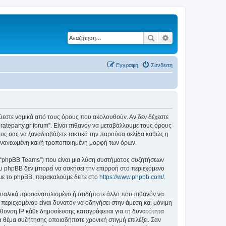
Αναζήτηση
Ειδική αναζήτηση
Εγγραφή
Σύνδεση
δεσμεύεστε νομικά από τους όρους που ακολουθούν. Αν δεν δέχεστε
ateparty.gr forum”. Είναι πιθανόν να μεταβάλλουμε τους όρους
υς σας να ξαναδιαβάζετε τακτικά την παρούσα σελίδα καθώς η
ην ανανεωμένη και/ή τροποποιημένη μορφή των όρων.
”, “phpBB Teams”) που είναι μια λύση συστήματος συζητήσεων
υ phpBB δεν μπορεί να ασκήσει την επιρροή στο περιεχόμενο
 με το phpBB, παρακαλούμε δείτε στο
https://www.phpbb.com/
.
ξουαλικά προσανατολισμένο ή οτιδήποτε άλλο που πιθανόν να
ιου περιεχομένου είναι δυνατόν να οδηγήσει στην άμεση και μόνιμη
θυνση IP κάθε δημοσίευσης καταγράφεται για τη δυνατότητα
ένα θέμα συζήτησης οποιαδήποτε χρονική στιγμή επιλέξει. Σαν