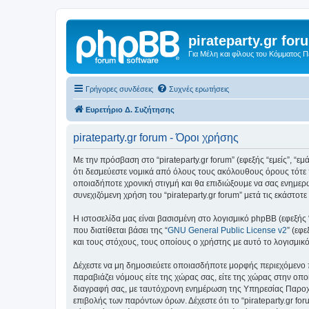
pirateparty.gr for
Για Μέλη και φίλους του Κόμματος 
Γρήγορες συνδέσεις
Συχνές ερωτήσεις
Ευρετήριο Δ. Συζήτησης
pirateparty.gr forum - Όροι χρήσης
Με την πρόσβαση στο “pirateparty.gr forum” (εφεξής “εμείς”, “εμά
ότι δεσμεύεστε νομικά από όλους τους ακόλουθους όρους τότε 
οποιαδήποτε χρονική στιγμή και θα επιδιώξουμε να σας ενημερ
συνεχιζόμενη χρήση του “pirateparty.gr forum” μετά τις εκάστ
Η ιστοσελίδα μας είναι βασισμένη στο λογισμικό phpBB (εφεξής
που διατίθεται βάσει της “
GNU General Public License v2
” (εφ
και τους στόχους, τους οποίους ο χρήστης με αυτό το λογισμι
Δέχεστε να μη δημοσιεύετε οποιασδήποτε μορφής περιεχόμενο π
παραβιάζει νόμους είτε της χώρας σας, είτε της χώρας στην οποία
διαγραφή σας, με ταυτόχρονη ενημέρωση της Υπηρεσίας Παροχή
επιβολής των παρόντων όρων. Δέχεστε ότι το “pirateparty.gr for