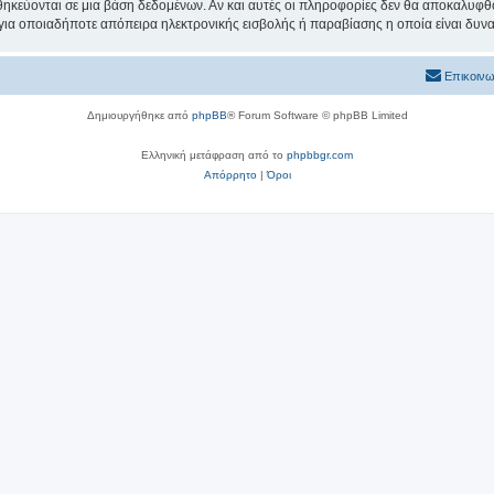
θηκεύονται σε μια βάση δεδομένων. Αν και αυτές οι πληροφορίες δεν θα αποκαλυφθο
 για οποιαδήποτε απόπειρα ηλεκτρονικής εισβολής ή παραβίασης η οποία είναι δυν
Επικοινω
Δημιουργήθηκε από
phpBB
® Forum Software © phpBB Limited
Ελληνική μετάφραση από το
phpbbgr.com
Απόρρητο
|
Όροι