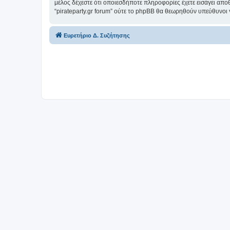
μέλος δέχεστε ότι οποιεσδήποτε πληροφορίες έχετε εισάγει απο
“pirateparty.gr forum” ούτε το phpBB θα θεωρηθούν υπεύθυνοι
Ευρετήριο Δ. Συζήτησης