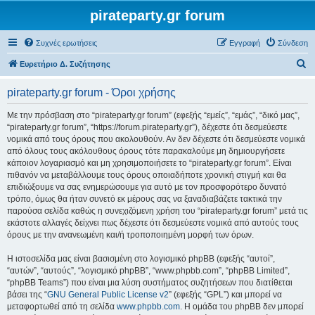
pirateparty.gr forum
Συχνές ερωτήσεις
Εγγραφή
Σύνδεση
Α
Ευρετήριο Δ. Συζήτησης
ν
pirateparty.gr forum - Όροι χρήσης
α
ζ
Με την πρόσβαση στο “pirateparty.gr forum” (εφεξής “εμείς”, “εμάς”, “δικό μας”,
“pirateparty.gr forum”, “https://forum.pirateparty.gr”), δέχεστε ότι δεσμεύεστε
ή
νομικά από τους όρους που ακολουθούν. Αν δεν δέχεστε ότι δεσμεύεστε νομικά
τ
από όλους τους ακόλουθους όρους τότε παρακαλούμε μη δημιουργήσετε
κάποιον λογαριασμό και μη χρησιμοποιήσετε το “pirateparty.gr forum”. Είναι
η
πιθανόν να μεταβάλλουμε τους όρους οποιαδήποτε χρονική στιγμή και θα
σ
επιδιώξουμε να σας ενημερώσουμε για αυτό με τον προσφορότερο δυνατό
τρόπο, όμως θα ήταν συνετό εκ μέρους σας να ξαναδιαβάζετε τακτικά την
η
παρούσα σελίδα καθώς η συνεχιζόμενη χρήση του “pirateparty.gr forum” μετά τις
εκάστοτε αλλαγές δείχνει πως δέχεστε ότι δεσμεύεστε νομικά από αυτούς τους
όρους με την ανανεωμένη και/ή τροποποιημένη μορφή των όρων.
Η ιστοσελίδα μας είναι βασισμένη στο λογισμικό phpBB (εφεξής “αυτοί”,
“αυτών”, “αυτούς”, “λογισμικό phpBB”, “www.phpbb.com”, “phpBB Limited”,
“phpBB Teams”) που είναι μια λύση συστήματος συζητήσεων που διατίθεται
βάσει της “
GNU General Public License v2
” (εφεξής “GPL”) και μπορεί να
μεταφορτωθεί από τη σελίδα
www.phpbb.com
. Η ομάδα του phpBB δεν μπορεί