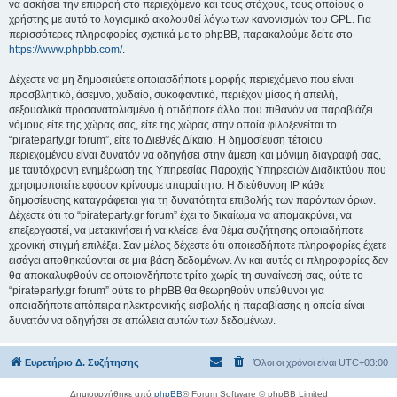
να ασκήσει την επιρροή στο περιεχόμενο και τους στόχους, τους οποίους ο
χρήστης με αυτό το λογισμικό ακολουθεί λόγω των κανονισμών του GPL. Για
περισσότερες πληροφορίες σχετικά με το phpBB, παρακαλούμε δείτε στο
https://www.phpbb.com/
.
Δέχεστε να μη δημοσιεύετε οποιασδήποτε μορφής περιεχόμενο που είναι
προσβλητικό, άσεμνο, χυδαίο, συκοφαντικό, περιέχον μίσος ή απειλή,
σεξουαλικά προσανατολισμένο ή οτιδήποτε άλλο που πιθανόν να παραβιάζει
νόμους είτε της χώρας σας, είτε της χώρας στην οποία φιλοξενείται το
“pirateparty.gr forum”, είτε το Διεθνές Δίκαιο. Η δημοσίευση τέτοιου
περιεχομένου είναι δυνατόν να οδηγήσει στην άμεση και μόνιμη διαγραφή σας,
με ταυτόχρονη ενημέρωση της Υπηρεσίας Παροχής Υπηρεσιών Διαδικτύου που
χρησιμοποιείτε εφόσον κρίνουμε απαραίτητο. Η διεύθυνση IP κάθε
δημοσίευσης καταγράφεται για τη δυνατότητα επιβολής των παρόντων όρων.
Δέχεστε ότι το “pirateparty.gr forum” έχει το δικαίωμα να απομακρύνει, να
επεξεργαστεί, να μετακινήσει ή να κλείσει ένα θέμα συζήτησης οποιαδήποτε
χρονική στιγμή επιλέξει. Σαν μέλος δέχεστε ότι οποιεσδήποτε πληροφορίες έχετε
εισάγει αποθηκεύονται σε μια βάση δεδομένων. Αν και αυτές οι πληροφορίες δεν
θα αποκαλυφθούν σε οποιονδήποτε τρίτο χωρίς τη συναίνεσή σας, ούτε το
“pirateparty.gr forum” ούτε το phpBB θα θεωρηθούν υπεύθυνοι για
οποιαδήποτε απόπειρα ηλεκτρονικής εισβολής ή παραβίασης η οποία είναι
δυνατόν να οδηγήσει σε απώλεια αυτών των δεδομένων.
Ευρετήριο Δ. Συζήτησης
Όλοι οι χρόνοι είναι
UTC+03:00
Δημιουργήθηκε από
phpBB
® Forum Software © phpBB Limited