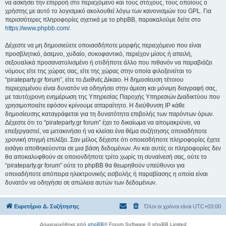
να ασκήσει την επιρροή στο περιεχόμενο και τους στόχους, τους οποίους ο
χρήστης με αυτό το λογισμικό ακολουθεί λόγω των κανονισμών του GPL. Για
περισσότερες πληροφορίες σχετικά με το phpBB, παρακαλούμε δείτε στο
https://www.phpbb.com/
.
Δέχεστε να μη δημοσιεύετε οποιασδήποτε μορφής περιεχόμενο που είναι
προσβλητικό, άσεμνο, χυδαίο, συκοφαντικό, περιέχον μίσος ή απειλή,
σεξουαλικά προσανατολισμένο ή οτιδήποτε άλλο που πιθανόν να παραβιάζει
νόμους είτε της χώρας σας, είτε της χώρας στην οποία φιλοξενείται το
“pirateparty.gr forum”, είτε το Διεθνές Δίκαιο. Η δημοσίευση τέτοιου
περιεχομένου είναι δυνατόν να οδηγήσει στην άμεση και μόνιμη διαγραφή σας,
με ταυτόχρονη ενημέρωση της Υπηρεσίας Παροχής Υπηρεσιών Διαδικτύου που
χρησιμοποιείτε εφόσον κρίνουμε απαραίτητο. Η διεύθυνση IP κάθε
δημοσίευσης καταγράφεται για τη δυνατότητα επιβολής των παρόντων όρων.
Δέχεστε ότι το “pirateparty.gr forum” έχει το δικαίωμα να απομακρύνει, να
επεξεργαστεί, να μετακινήσει ή να κλείσει ένα θέμα συζήτησης οποιαδήποτε
χρονική στιγμή επιλέξει. Σαν μέλος δέχεστε ότι οποιεσδήποτε πληροφορίες έχετε
εισάγει αποθηκεύονται σε μια βάση δεδομένων. Αν και αυτές οι πληροφορίες δεν
θα αποκαλυφθούν σε οποιονδήποτε τρίτο χωρίς τη συναίνεσή σας, ούτε το
“pirateparty.gr forum” ούτε το phpBB θα θεωρηθούν υπεύθυνοι για
οποιαδήποτε απόπειρα ηλεκτρονικής εισβολής ή παραβίασης η οποία είναι
δυνατόν να οδηγήσει σε απώλεια αυτών των δεδομένων.
Ευρετήριο Δ. Συζήτησης
Όλοι οι χρόνοι είναι
UTC+03:00
Δημιουργήθηκε από
phpBB
® Forum Software © phpBB Limited