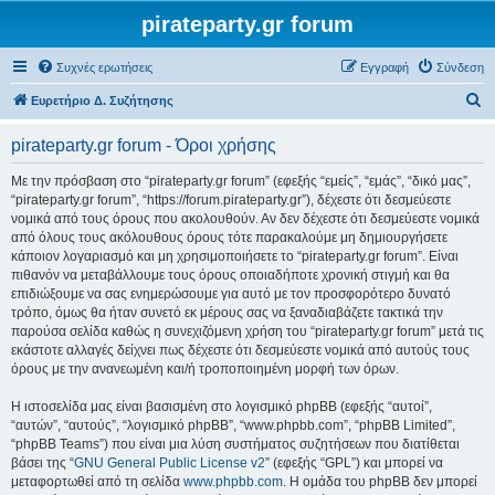
pirateparty.gr forum
Συχνές ερωτήσεις
Εγγραφή
Σύνδεση
Α
Ευρετήριο Δ. Συζήτησης
ν
pirateparty.gr forum - Όροι χρήσης
α
ζ
Με την πρόσβαση στο “pirateparty.gr forum” (εφεξής “εμείς”, “εμάς”, “δικό μας”,
“pirateparty.gr forum”, “https://forum.pirateparty.gr”), δέχεστε ότι δεσμεύεστε
ή
νομικά από τους όρους που ακολουθούν. Αν δεν δέχεστε ότι δεσμεύεστε νομικά
τ
από όλους τους ακόλουθους όρους τότε παρακαλούμε μη δημιουργήσετε
κάποιον λογαριασμό και μη χρησιμοποιήσετε το “pirateparty.gr forum”. Είναι
η
πιθανόν να μεταβάλλουμε τους όρους οποιαδήποτε χρονική στιγμή και θα
σ
επιδιώξουμε να σας ενημερώσουμε για αυτό με τον προσφορότερο δυνατό
τρόπο, όμως θα ήταν συνετό εκ μέρους σας να ξαναδιαβάζετε τακτικά την
η
παρούσα σελίδα καθώς η συνεχιζόμενη χρήση του “pirateparty.gr forum” μετά τις
εκάστοτε αλλαγές δείχνει πως δέχεστε ότι δεσμεύεστε νομικά από αυτούς τους
όρους με την ανανεωμένη και/ή τροποποιημένη μορφή των όρων.
Η ιστοσελίδα μας είναι βασισμένη στο λογισμικό phpBB (εφεξής “αυτοί”,
“αυτών”, “αυτούς”, “λογισμικό phpBB”, “www.phpbb.com”, “phpBB Limited”,
“phpBB Teams”) που είναι μια λύση συστήματος συζητήσεων που διατίθεται
βάσει της “
GNU General Public License v2
” (εφεξής “GPL”) και μπορεί να
μεταφορτωθεί από τη σελίδα
www.phpbb.com
. Η ομάδα του phpBB δεν μπορεί