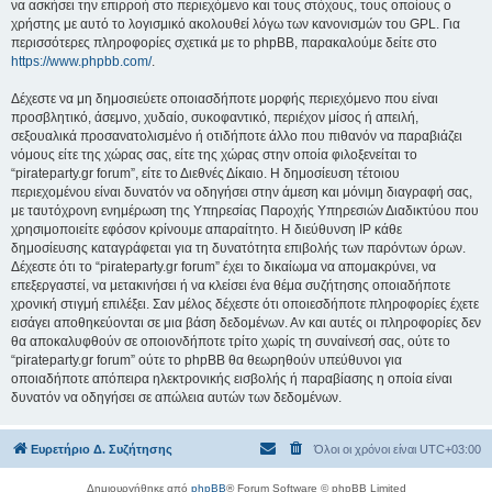
να ασκήσει την επιρροή στο περιεχόμενο και τους στόχους, τους οποίους ο
χρήστης με αυτό το λογισμικό ακολουθεί λόγω των κανονισμών του GPL. Για
περισσότερες πληροφορίες σχετικά με το phpBB, παρακαλούμε δείτε στο
https://www.phpbb.com/
.
Δέχεστε να μη δημοσιεύετε οποιασδήποτε μορφής περιεχόμενο που είναι
προσβλητικό, άσεμνο, χυδαίο, συκοφαντικό, περιέχον μίσος ή απειλή,
σεξουαλικά προσανατολισμένο ή οτιδήποτε άλλο που πιθανόν να παραβιάζει
νόμους είτε της χώρας σας, είτε της χώρας στην οποία φιλοξενείται το
“pirateparty.gr forum”, είτε το Διεθνές Δίκαιο. Η δημοσίευση τέτοιου
περιεχομένου είναι δυνατόν να οδηγήσει στην άμεση και μόνιμη διαγραφή σας,
με ταυτόχρονη ενημέρωση της Υπηρεσίας Παροχής Υπηρεσιών Διαδικτύου που
χρησιμοποιείτε εφόσον κρίνουμε απαραίτητο. Η διεύθυνση IP κάθε
δημοσίευσης καταγράφεται για τη δυνατότητα επιβολής των παρόντων όρων.
Δέχεστε ότι το “pirateparty.gr forum” έχει το δικαίωμα να απομακρύνει, να
επεξεργαστεί, να μετακινήσει ή να κλείσει ένα θέμα συζήτησης οποιαδήποτε
χρονική στιγμή επιλέξει. Σαν μέλος δέχεστε ότι οποιεσδήποτε πληροφορίες έχετε
εισάγει αποθηκεύονται σε μια βάση δεδομένων. Αν και αυτές οι πληροφορίες δεν
θα αποκαλυφθούν σε οποιονδήποτε τρίτο χωρίς τη συναίνεσή σας, ούτε το
“pirateparty.gr forum” ούτε το phpBB θα θεωρηθούν υπεύθυνοι για
οποιαδήποτε απόπειρα ηλεκτρονικής εισβολής ή παραβίασης η οποία είναι
δυνατόν να οδηγήσει σε απώλεια αυτών των δεδομένων.
Ευρετήριο Δ. Συζήτησης
Όλοι οι χρόνοι είναι
UTC+03:00
Δημιουργήθηκε από
phpBB
® Forum Software © phpBB Limited