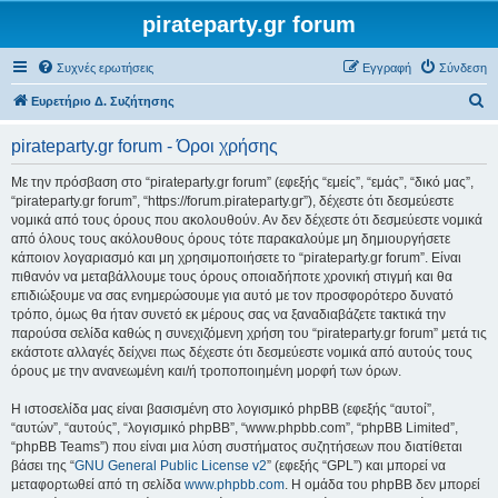
pirateparty.gr forum
Συχνές ερωτήσεις
Εγγραφή
Σύνδεση
Α
Ευρετήριο Δ. Συζήτησης
ν
pirateparty.gr forum - Όροι χρήσης
α
ζ
Με την πρόσβαση στο “pirateparty.gr forum” (εφεξής “εμείς”, “εμάς”, “δικό μας”,
“pirateparty.gr forum”, “https://forum.pirateparty.gr”), δέχεστε ότι δεσμεύεστε
ή
νομικά από τους όρους που ακολουθούν. Αν δεν δέχεστε ότι δεσμεύεστε νομικά
τ
από όλους τους ακόλουθους όρους τότε παρακαλούμε μη δημιουργήσετε
κάποιον λογαριασμό και μη χρησιμοποιήσετε το “pirateparty.gr forum”. Είναι
η
πιθανόν να μεταβάλλουμε τους όρους οποιαδήποτε χρονική στιγμή και θα
σ
επιδιώξουμε να σας ενημερώσουμε για αυτό με τον προσφορότερο δυνατό
τρόπο, όμως θα ήταν συνετό εκ μέρους σας να ξαναδιαβάζετε τακτικά την
η
παρούσα σελίδα καθώς η συνεχιζόμενη χρήση του “pirateparty.gr forum” μετά τις
εκάστοτε αλλαγές δείχνει πως δέχεστε ότι δεσμεύεστε νομικά από αυτούς τους
όρους με την ανανεωμένη και/ή τροποποιημένη μορφή των όρων.
Η ιστοσελίδα μας είναι βασισμένη στο λογισμικό phpBB (εφεξής “αυτοί”,
“αυτών”, “αυτούς”, “λογισμικό phpBB”, “www.phpbb.com”, “phpBB Limited”,
“phpBB Teams”) που είναι μια λύση συστήματος συζητήσεων που διατίθεται
βάσει της “
GNU General Public License v2
” (εφεξής “GPL”) και μπορεί να
μεταφορτωθεί από τη σελίδα
www.phpbb.com
. Η ομάδα του phpBB δεν μπορεί