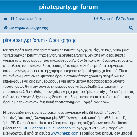
pirateparty.gr forum
Συχνές ερωτήσεις
Εγγραφή
Σύνδεση
Α
Ευρετήριο Δ. Συζήτησης
ν
pirateparty.gr forum - Όροι χρήσης
α
ζ
Με την πρόσβαση στο “pirateparty.gr forum” (εφεξής “εμείς”, “εμάς”, “δικό μας”,
“pirateparty.gr forum”, “https://forum.pirateparty.gr”), δέχεστε ότι δεσμεύεστε
ή
νομικά από τους όρους που ακολουθούν. Αν δεν δέχεστε ότι δεσμεύεστε νομικά
τ
από όλους τους ακόλουθους όρους τότε παρακαλούμε μη δημιουργήσετε
κάποιον λογαριασμό και μη χρησιμοποιήσετε το “pirateparty.gr forum”. Είναι
η
πιθανόν να μεταβάλλουμε τους όρους οποιαδήποτε χρονική στιγμή και θα
σ
επιδιώξουμε να σας ενημερώσουμε για αυτό με τον προσφορότερο δυνατό
τρόπο, όμως θα ήταν συνετό εκ μέρους σας να ξαναδιαβάζετε τακτικά την
η
παρούσα σελίδα καθώς η συνεχιζόμενη χρήση του “pirateparty.gr forum” μετά τις
εκάστοτε αλλαγές δείχνει πως δέχεστε ότι δεσμεύεστε νομικά από αυτούς τους
όρους με την ανανεωμένη και/ή τροποποιημένη μορφή των όρων.
Η ιστοσελίδα μας είναι βασισμένη στο λογισμικό phpBB (εφεξής “αυτοί”,
“αυτών”, “αυτούς”, “λογισμικό phpBB”, “www.phpbb.com”, “phpBB Limited”,
“phpBB Teams”) που είναι μια λύση συστήματος συζητήσεων που διατίθεται
βάσει της “
GNU General Public License v2
” (εφεξής “GPL”) και μπορεί να
μεταφορτωθεί από τη σελίδα
www.phpbb.com
. Η ομάδα του phpBB δεν μπορεί