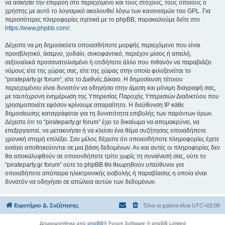
να ασκήσει την επιρροή στο περιεχόμενο και τους στόχους, τους οποίους ο
χρήστης με αυτό το λογισμικό ακολουθεί λόγω των κανονισμών του GPL. Για
περισσότερες πληροφορίες σχετικά με το phpBB, παρακαλούμε δείτε στο
https://www.phpbb.com/
.
Δέχεστε να μη δημοσιεύετε οποιασδήποτε μορφής περιεχόμενο που είναι
προσβλητικό, άσεμνο, χυδαίο, συκοφαντικό, περιέχον μίσος ή απειλή,
σεξουαλικά προσανατολισμένο ή οτιδήποτε άλλο που πιθανόν να παραβιάζει
νόμους είτε της χώρας σας, είτε της χώρας στην οποία φιλοξενείται το
“pirateparty.gr forum”, είτε το Διεθνές Δίκαιο. Η δημοσίευση τέτοιου
περιεχομένου είναι δυνατόν να οδηγήσει στην άμεση και μόνιμη διαγραφή σας,
με ταυτόχρονη ενημέρωση της Υπηρεσίας Παροχής Υπηρεσιών Διαδικτύου που
χρησιμοποιείτε εφόσον κρίνουμε απαραίτητο. Η διεύθυνση IP κάθε
δημοσίευσης καταγράφεται για τη δυνατότητα επιβολής των παρόντων όρων.
Δέχεστε ότι το “pirateparty.gr forum” έχει το δικαίωμα να απομακρύνει, να
επεξεργαστεί, να μετακινήσει ή να κλείσει ένα θέμα συζήτησης οποιαδήποτε
χρονική στιγμή επιλέξει. Σαν μέλος δέχεστε ότι οποιεσδήποτε πληροφορίες έχετε
εισάγει αποθηκεύονται σε μια βάση δεδομένων. Αν και αυτές οι πληροφορίες δεν
θα αποκαλυφθούν σε οποιονδήποτε τρίτο χωρίς τη συναίνεσή σας, ούτε το
“pirateparty.gr forum” ούτε το phpBB θα θεωρηθούν υπεύθυνοι για
οποιαδήποτε απόπειρα ηλεκτρονικής εισβολής ή παραβίασης η οποία είναι
δυνατόν να οδηγήσει σε απώλεια αυτών των δεδομένων.
Ευρετήριο Δ. Συζήτησης
Όλοι οι χρόνοι είναι
UTC+03:00
Δημιουργήθηκε από
phpBB
® Forum Software © phpBB Limited