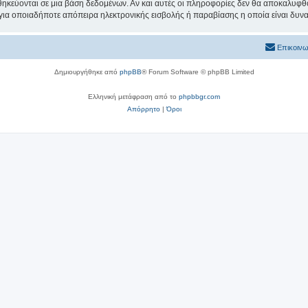
θηκεύονται σε μια βάση δεδομένων. Αν και αυτές οι πληροφορίες δεν θα αποκαλυφθο
 για οποιαδήποτε απόπειρα ηλεκτρονικής εισβολής ή παραβίασης η οποία είναι δυν
Επικοινω
Δημιουργήθηκε από
phpBB
® Forum Software © phpBB Limited
Ελληνική μετάφραση από το
phpbbgr.com
Απόρρητο
|
Όροι