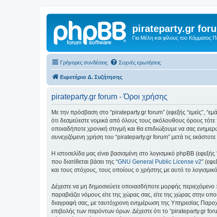
pirateparty.gr for
Για Μέλη και φίλους του Κόμματος 
Γρήγορες συνδέσεις
Συχνές ερωτήσεις
Ευρετήριο Δ. Συζήτησης
pirateparty.gr forum - Όροι χρήσης
Με την πρόσβαση στο “pirateparty.gr forum” (εφεξής “εμείς”, “εμά
ότι δεσμεύεστε νομικά από όλους τους ακόλουθους όρους τότε 
οποιαδήποτε χρονική στιγμή και θα επιδιώξουμε να σας ενημερ
συνεχιζόμενη χρήση του “pirateparty.gr forum” μετά τις εκάστ
Η ιστοσελίδα μας είναι βασισμένη στο λογισμικό phpBB (εφεξής
που διατίθεται βάσει της “
GNU General Public License v2
” (εφ
και τους στόχους, τους οποίους ο χρήστης με αυτό το λογισμι
Δέχεστε να μη δημοσιεύετε οποιασδήποτε μορφής περιεχόμενο π
παραβιάζει νόμους είτε της χώρας σας, είτε της χώρας στην οποία
διαγραφή σας, με ταυτόχρονη ενημέρωση της Υπηρεσίας Παροχή
επιβολής των παρόντων όρων. Δέχεστε ότι το “pirateparty.gr for