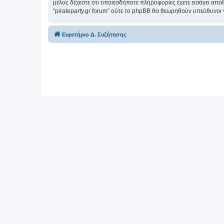
μέλος δέχεστε ότι οποιεσδήποτε πληροφορίες έχετε εισάγει απο
“pirateparty.gr forum” ούτε το phpBB θα θεωρηθούν υπεύθυνοι
Ευρετήριο Δ. Συζήτησης