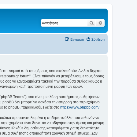
Αναζήτηση
Ειδική αναζήτηση
Εγγραφή
Σύνδεση
δεσμεύεστε νομικά από τους όρους που ακολουθούν. Αν δεν δέχεστε
ateparty.gr forum”. Είναι πιθανόν να μεταβάλλουμε τους όρους
υς σας να ξαναδιαβάζετε τακτικά την παρούσα σελίδα καθώς η
ην ανανεωμένη και/ή τροποποιημένη μορφή των όρων.
”, “phpBB Teams”) που είναι μια λύση συστήματος συζητήσεων
υ phpBB δεν μπορεί να ασκήσει την επιρροή στο περιεχόμενο
 με το phpBB, παρακαλούμε δείτε στο
https://www.phpbb.com/
.
ξουαλικά προσανατολισμένο ή οτιδήποτε άλλο που πιθανόν να
ιου περιεχομένου είναι δυνατόν να οδηγήσει στην άμεση και μόνιμη
θυνση IP κάθε δημοσίευσης καταγράφεται για τη δυνατότητα
ένα θέμα συζήτησης οποιαδήποτε χρονική στιγμή επιλέξει. Σαν