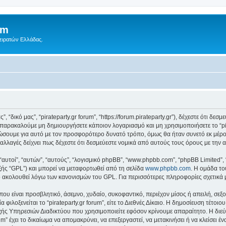
um
Πειρατών Ελλάδας.
ς”, “δικό μας”, “pirateparty.gr forum”, “https://forum.pirateparty.gr”), δέχεστε ότι 
παρακαλούμε μη δημιουργήσετε κάποιον λογαριασμό και μη χρησιμοποιήσετε το “pir
ώσουμε για αυτό με τον προσφορότερο δυνατό τρόπο, όμως θα ήταν συνετό εκ μέρο
οτε αλλαγές δείχνει πως δέχεστε ότι δεσμεύεστε νομικά από αυτούς τους όρους με τ
 “αυτοί”, “αυτών”, “αυτούς”, “λογισμικό phpBB”, “www.phpbb.com”, “phpBB Limited
εξής “GPL”) και μπορεί να μεταφορτωθεί από τη σελίδα
www.phpbb.com
. Η ομάδα το
κό ακολουθεί λόγω των κανονισμών του GPL. Για περισσότερες πληροφορίες σχετικά
ου είναι προσβλητικό, άσεμνο, χυδαίο, συκοφαντικό, περιέχον μίσος ή απειλή, σε
 φιλοξενείται το “pirateparty.gr forum”, είτε το Διεθνές Δίκαιο. Η δημοσίευση τέτο
ς Υπηρεσιών Διαδικτύου που χρησιμοποιείτε εφόσον κρίνουμε απαραίτητο. Η διεύ
um” έχει το δικαίωμα να απομακρύνει, να επεξεργαστεί, να μετακινήσει ή να κλείσει 