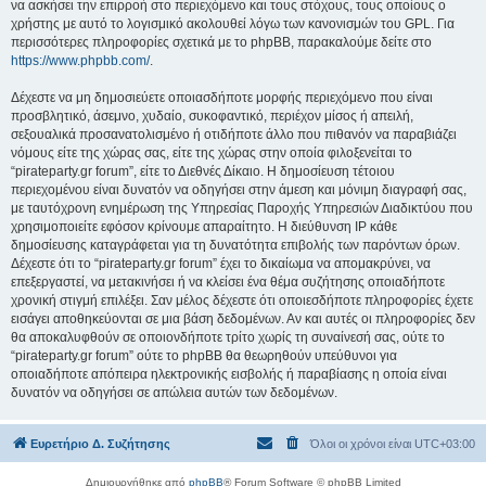
να ασκήσει την επιρροή στο περιεχόμενο και τους στόχους, τους οποίους ο
χρήστης με αυτό το λογισμικό ακολουθεί λόγω των κανονισμών του GPL. Για
περισσότερες πληροφορίες σχετικά με το phpBB, παρακαλούμε δείτε στο
https://www.phpbb.com/
.
Δέχεστε να μη δημοσιεύετε οποιασδήποτε μορφής περιεχόμενο που είναι
προσβλητικό, άσεμνο, χυδαίο, συκοφαντικό, περιέχον μίσος ή απειλή,
σεξουαλικά προσανατολισμένο ή οτιδήποτε άλλο που πιθανόν να παραβιάζει
νόμους είτε της χώρας σας, είτε της χώρας στην οποία φιλοξενείται το
“pirateparty.gr forum”, είτε το Διεθνές Δίκαιο. Η δημοσίευση τέτοιου
περιεχομένου είναι δυνατόν να οδηγήσει στην άμεση και μόνιμη διαγραφή σας,
με ταυτόχρονη ενημέρωση της Υπηρεσίας Παροχής Υπηρεσιών Διαδικτύου που
χρησιμοποιείτε εφόσον κρίνουμε απαραίτητο. Η διεύθυνση IP κάθε
δημοσίευσης καταγράφεται για τη δυνατότητα επιβολής των παρόντων όρων.
Δέχεστε ότι το “pirateparty.gr forum” έχει το δικαίωμα να απομακρύνει, να
επεξεργαστεί, να μετακινήσει ή να κλείσει ένα θέμα συζήτησης οποιαδήποτε
χρονική στιγμή επιλέξει. Σαν μέλος δέχεστε ότι οποιεσδήποτε πληροφορίες έχετε
εισάγει αποθηκεύονται σε μια βάση δεδομένων. Αν και αυτές οι πληροφορίες δεν
θα αποκαλυφθούν σε οποιονδήποτε τρίτο χωρίς τη συναίνεσή σας, ούτε το
“pirateparty.gr forum” ούτε το phpBB θα θεωρηθούν υπεύθυνοι για
οποιαδήποτε απόπειρα ηλεκτρονικής εισβολής ή παραβίασης η οποία είναι
δυνατόν να οδηγήσει σε απώλεια αυτών των δεδομένων.
Ευρετήριο Δ. Συζήτησης
Όλοι οι χρόνοι είναι
UTC+03:00
Δημιουργήθηκε από
phpBB
® Forum Software © phpBB Limited