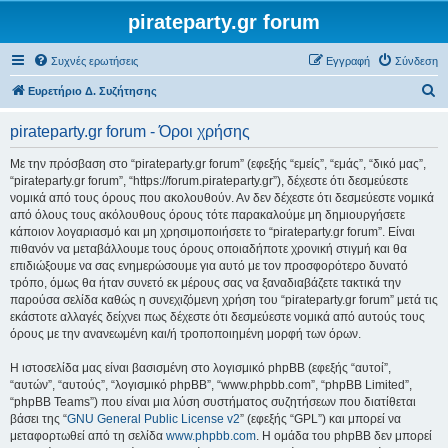
pirateparty.gr forum
Συχνές ερωτήσεις
Εγγραφή
Σύνδεση
Α
Ευρετήριο Δ. Συζήτησης
ν
pirateparty.gr forum - Όροι χρήσης
α
ζ
Με την πρόσβαση στο “pirateparty.gr forum” (εφεξής “εμείς”, “εμάς”, “δικό μας”,
“pirateparty.gr forum”, “https://forum.pirateparty.gr”), δέχεστε ότι δεσμεύεστε
ή
νομικά από τους όρους που ακολουθούν. Αν δεν δέχεστε ότι δεσμεύεστε νομικά
τ
από όλους τους ακόλουθους όρους τότε παρακαλούμε μη δημιουργήσετε
κάποιον λογαριασμό και μη χρησιμοποιήσετε το “pirateparty.gr forum”. Είναι
η
πιθανόν να μεταβάλλουμε τους όρους οποιαδήποτε χρονική στιγμή και θα
σ
επιδιώξουμε να σας ενημερώσουμε για αυτό με τον προσφορότερο δυνατό
τρόπο, όμως θα ήταν συνετό εκ μέρους σας να ξαναδιαβάζετε τακτικά την
η
παρούσα σελίδα καθώς η συνεχιζόμενη χρήση του “pirateparty.gr forum” μετά τις
εκάστοτε αλλαγές δείχνει πως δέχεστε ότι δεσμεύεστε νομικά από αυτούς τους
όρους με την ανανεωμένη και/ή τροποποιημένη μορφή των όρων.
Η ιστοσελίδα μας είναι βασισμένη στο λογισμικό phpBB (εφεξής “αυτοί”,
“αυτών”, “αυτούς”, “λογισμικό phpBB”, “www.phpbb.com”, “phpBB Limited”,
“phpBB Teams”) που είναι μια λύση συστήματος συζητήσεων που διατίθεται
βάσει της “
GNU General Public License v2
” (εφεξής “GPL”) και μπορεί να
μεταφορτωθεί από τη σελίδα
www.phpbb.com
. Η ομάδα του phpBB δεν μπορεί