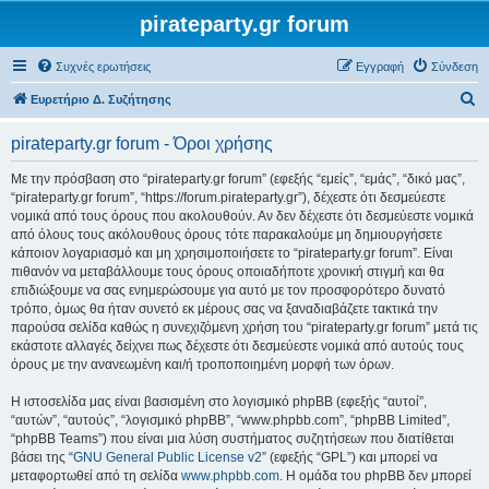
pirateparty.gr forum
Συχνές ερωτήσεις
Εγγραφή
Σύνδεση
Α
Ευρετήριο Δ. Συζήτησης
ν
pirateparty.gr forum - Όροι χρήσης
α
ζ
Με την πρόσβαση στο “pirateparty.gr forum” (εφεξής “εμείς”, “εμάς”, “δικό μας”,
“pirateparty.gr forum”, “https://forum.pirateparty.gr”), δέχεστε ότι δεσμεύεστε
ή
νομικά από τους όρους που ακολουθούν. Αν δεν δέχεστε ότι δεσμεύεστε νομικά
τ
από όλους τους ακόλουθους όρους τότε παρακαλούμε μη δημιουργήσετε
κάποιον λογαριασμό και μη χρησιμοποιήσετε το “pirateparty.gr forum”. Είναι
η
πιθανόν να μεταβάλλουμε τους όρους οποιαδήποτε χρονική στιγμή και θα
σ
επιδιώξουμε να σας ενημερώσουμε για αυτό με τον προσφορότερο δυνατό
τρόπο, όμως θα ήταν συνετό εκ μέρους σας να ξαναδιαβάζετε τακτικά την
η
παρούσα σελίδα καθώς η συνεχιζόμενη χρήση του “pirateparty.gr forum” μετά τις
εκάστοτε αλλαγές δείχνει πως δέχεστε ότι δεσμεύεστε νομικά από αυτούς τους
όρους με την ανανεωμένη και/ή τροποποιημένη μορφή των όρων.
Η ιστοσελίδα μας είναι βασισμένη στο λογισμικό phpBB (εφεξής “αυτοί”,
“αυτών”, “αυτούς”, “λογισμικό phpBB”, “www.phpbb.com”, “phpBB Limited”,
“phpBB Teams”) που είναι μια λύση συστήματος συζητήσεων που διατίθεται
βάσει της “
GNU General Public License v2
” (εφεξής “GPL”) και μπορεί να
μεταφορτωθεί από τη σελίδα
www.phpbb.com
. Η ομάδα του phpBB δεν μπορεί