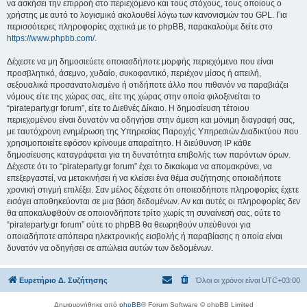
να ασκήσει την επιρροή στο περιεχόμενο και τους στόχους, τους οποίους ο
χρήστης με αυτό το λογισμικό ακολουθεί λόγω των κανονισμών του GPL. Για
περισσότερες πληροφορίες σχετικά με το phpBB, παρακαλούμε δείτε στο
https://www.phpbb.com/
.
Δέχεστε να μη δημοσιεύετε οποιασδήποτε μορφής περιεχόμενο που είναι
προσβλητικό, άσεμνο, χυδαίο, συκοφαντικό, περιέχον μίσος ή απειλή,
σεξουαλικά προσανατολισμένο ή οτιδήποτε άλλο που πιθανόν να παραβιάζει
νόμους είτε της χώρας σας, είτε της χώρας στην οποία φιλοξενείται το
“pirateparty.gr forum”, είτε το Διεθνές Δίκαιο. Η δημοσίευση τέτοιου
περιεχομένου είναι δυνατόν να οδηγήσει στην άμεση και μόνιμη διαγραφή σας,
με ταυτόχρονη ενημέρωση της Υπηρεσίας Παροχής Υπηρεσιών Διαδικτύου που
χρησιμοποιείτε εφόσον κρίνουμε απαραίτητο. Η διεύθυνση IP κάθε
δημοσίευσης καταγράφεται για τη δυνατότητα επιβολής των παρόντων όρων.
Δέχεστε ότι το “pirateparty.gr forum” έχει το δικαίωμα να απομακρύνει, να
επεξεργαστεί, να μετακινήσει ή να κλείσει ένα θέμα συζήτησης οποιαδήποτε
χρονική στιγμή επιλέξει. Σαν μέλος δέχεστε ότι οποιεσδήποτε πληροφορίες έχετε
εισάγει αποθηκεύονται σε μια βάση δεδομένων. Αν και αυτές οι πληροφορίες δεν
θα αποκαλυφθούν σε οποιονδήποτε τρίτο χωρίς τη συναίνεσή σας, ούτε το
“pirateparty.gr forum” ούτε το phpBB θα θεωρηθούν υπεύθυνοι για
οποιαδήποτε απόπειρα ηλεκτρονικής εισβολής ή παραβίασης η οποία είναι
δυνατόν να οδηγήσει σε απώλεια αυτών των δεδομένων.
Ευρετήριο Δ. Συζήτησης
Όλοι οι χρόνοι είναι
UTC+03:00
Δημιουργήθηκε από
phpBB
® Forum Software © phpBB Limited