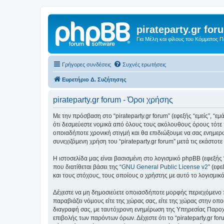
pirateparty.gr for
Για Μέλη και φίλους του Κόμματος 
Γρήγορες συνδέσεις
Συχνές ερωτήσεις
Ευρετήριο Δ. Συζήτησης
pirateparty.gr forum - Όροι χρήσης
Με την πρόσβαση στο “pirateparty.gr forum” (εφεξής “εμείς”, “εμά
ότι δεσμεύεστε νομικά από όλους τους ακόλουθους όρους τότε 
οποιαδήποτε χρονική στιγμή και θα επιδιώξουμε να σας ενημερ
συνεχιζόμενη χρήση του “pirateparty.gr forum” μετά τις εκάστ
Η ιστοσελίδα μας είναι βασισμένη στο λογισμικό phpBB (εφεξής
που διατίθεται βάσει της “
GNU General Public License v2
” (εφ
και τους στόχους, τους οποίους ο χρήστης με αυτό το λογισμι
Δέχεστε να μη δημοσιεύετε οποιασδήποτε μορφής περιεχόμενο π
παραβιάζει νόμους είτε της χώρας σας, είτε της χώρας στην οποία
διαγραφή σας, με ταυτόχρονη ενημέρωση της Υπηρεσίας Παροχή
επιβολής των παρόντων όρων. Δέχεστε ότι το “pirateparty.gr for