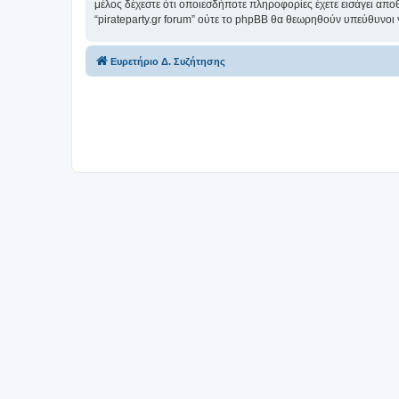
μέλος δέχεστε ότι οποιεσδήποτε πληροφορίες έχετε εισάγει απο
“pirateparty.gr forum” ούτε το phpBB θα θεωρηθούν υπεύθυνοι
Ευρετήριο Δ. Συζήτησης