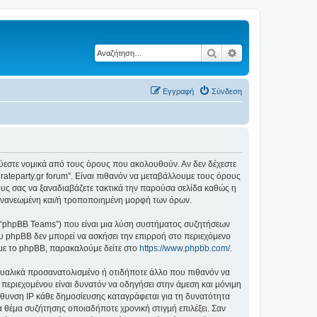
Αναζήτηση
Ειδική αναζήτηση
Εγγραφή
Σύνδεση
δεσμεύεστε νομικά από τους όρους που ακολουθούν. Αν δεν δέχεστε
ateparty.gr forum”. Είναι πιθανόν να μεταβάλλουμε τους όρους
υς σας να ξαναδιαβάζετε τακτικά την παρούσα σελίδα καθώς η
ην ανανεωμένη και/ή τροποποιημένη μορφή των όρων.
”, “phpBB Teams”) που είναι μια λύση συστήματος συζητήσεων
υ phpBB δεν μπορεί να ασκήσει την επιρροή στο περιεχόμενο
 με το phpBB, παρακαλούμε δείτε στο
https://www.phpbb.com/
.
ξουαλικά προσανατολισμένο ή οτιδήποτε άλλο που πιθανόν να
ιου περιεχομένου είναι δυνατόν να οδηγήσει στην άμεση και μόνιμη
θυνση IP κάθε δημοσίευσης καταγράφεται για τη δυνατότητα
ένα θέμα συζήτησης οποιαδήποτε χρονική στιγμή επιλέξει. Σαν