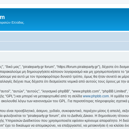
um
Πειρατών Ελλάδας.
ς”, “δικό μας”, “pirateparty.gr forum”, “https://forum.pirateparty.gr”), δέχεστε ότι 
παρακαλούμε μη δημιουργήσετε κάποιον λογαριασμό και μη χρησιμοποιήσετε το “pir
ώσουμε για αυτό με τον προσφορότερο δυνατό τρόπο, όμως θα ήταν συνετό εκ μέρο
οτε αλλαγές δείχνει πως δέχεστε ότι δεσμεύεστε νομικά από αυτούς τους όρους με τ
 “αυτοί”, “αυτών”, “αυτούς”, “λογισμικό phpBB”, “www.phpbb.com”, “phpBB Limited
εξής “GPL”) και μπορεί να μεταφορτωθεί από τη σελίδα
www.phpbb.com
. Η ομάδα το
κό ακολουθεί λόγω των κανονισμών του GPL. Για περισσότερες πληροφορίες σχετικά
ου είναι προσβλητικό, άσεμνο, χυδαίο, συκοφαντικό, περιέχον μίσος ή απειλή, σε
 φιλοξενείται το “pirateparty.gr forum”, είτε το Διεθνές Δίκαιο. Η δημοσίευση τέτο
ς Υπηρεσιών Διαδικτύου που χρησιμοποιείτε εφόσον κρίνουμε απαραίτητο. Η διεύ
um” έχει το δικαίωμα να απομακρύνει, να επεξεργαστεί, να μετακινήσει ή να κλείσει 