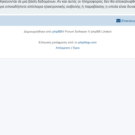
θηκεύονται σε μια βάση δεδομένων. Αν και αυτές οι πληροφορίες δεν θα αποκαλυφθο
 για οποιαδήποτε απόπειρα ηλεκτρονικής εισβολής ή παραβίασης η οποία είναι δυν
Επικοινω
Δημιουργήθηκε από
phpBB
® Forum Software © phpBB Limited
Ελληνική μετάφραση από το
phpbbgr.com
Απόρρητο
|
Όροι