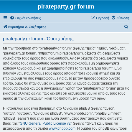
pirateparty.gr forum
Συχνές ερωτήσεις
Εγγραφή
Σύνδεση
Α
Ευρετήριο Δ. Συζήτησης
ν
pirateparty.gr forum - Όροι χρήσης
α
ζ
Με την πρόσβαση στο “pirateparty.gr forum” (εφεξής “εμείς”, “εμάς”, “δικό μας”,
“pirateparty.gr forum”, “https://forum.pirateparty.gr”), δέχεστε ότι δεσμεύεστε
ή
νομικά από τους όρους που ακολουθούν. Αν δεν δέχεστε ότι δεσμεύεστε νομικά
τ
από όλους τους ακόλουθους όρους τότε παρακαλούμε μη δημιουργήσετε
κάποιον λογαριασμό και μη χρησιμοποιήσετε το “pirateparty.gr forum”. Είναι
η
πιθανόν να μεταβάλλουμε τους όρους οποιαδήποτε χρονική στιγμή και θα
σ
επιδιώξουμε να σας ενημερώσουμε για αυτό με τον προσφορότερο δυνατό
τρόπο, όμως θα ήταν συνετό εκ μέρους σας να ξαναδιαβάζετε τακτικά την
η
παρούσα σελίδα καθώς η συνεχιζόμενη χρήση του “pirateparty.gr forum” μετά τις
εκάστοτε αλλαγές δείχνει πως δέχεστε ότι δεσμεύεστε νομικά από αυτούς τους
όρους με την ανανεωμένη και/ή τροποποιημένη μορφή των όρων.
Η ιστοσελίδα μας είναι βασισμένη στο λογισμικό phpBB (εφεξής “αυτοί”,
“αυτών”, “αυτούς”, “λογισμικό phpBB”, “www.phpbb.com”, “phpBB Limited”,
“phpBB Teams”) που είναι μια λύση συστήματος συζητήσεων που διατίθεται
βάσει της “
GNU General Public License v2
” (εφεξής “GPL”) και μπορεί να
μεταφορτωθεί από τη σελίδα
www.phpbb.com
. Η ομάδα του phpBB δεν μπορεί