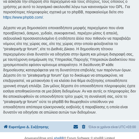
να ασκήσει την επιρροή στο περιεχόμενο και τους στόχους, τους οποίους ο
χρήστης με αυτό το λογισμικό ακολουθεί λόγω των κανονισμών του GPL. Για
περισσότερες πληροφορίες σχετικά με το phpBB, παρακαλούμε δείτε στο
https://www.phpbb.com/
.
Δέχεστε να μη δημοσιεύετε οποιασδήποτε μορφής περιεχόμενο που είναι
προσβλητικό, άσεμνο, χυδαίο, συκοφαντικό, περιέχον μίσος ή απειλή,
σεξουαλικά προσανατολισμένο ή οτιδήποτε άλλο που πιθανόν να παραβιάζει
νόμους είτε της χώρας σας, είτε της χώρας στην οποία φιλοξενείται το
“pirateparty.gr forum”, είτε το Διεθνές Δίκαιο. Η δημοσίευση τέτοιου
περιεχομένου είναι δυνατόν να οδηγήσει στην άμεση και μόνιμη διαγραφή σας,
με ταυτόχρονη ενημέρωση της Υπηρεσίας Παροχής Υπηρεσιών Διαδικτύου που
χρησιμοποιείτε εφόσον κρίνουμε απαραίτητο. Η διεύθυνση IP κάθε
δημοσίευσης καταγράφεται για τη δυνατότητα επιβολής των παρόντων όρων.
Δέχεστε ότι το “pirateparty.gr forum” έχει το δικαίωμα να απομακρύνει, να
επεξεργαστεί, να μετακινήσει ή να κλείσει ένα θέμα συζήτησης οποιαδήποτε
χρονική στιγμή επιλέξει. Σαν μέλος δέχεστε ότι οποιεσδήποτε πληροφορίες έχετε
εισάγει αποθηκεύονται σε μια βάση δεδομένων. Αν και αυτές οι πληροφορίες δεν
θα αποκαλυφθούν σε οποιονδήποτε τρίτο χωρίς τη συναίνεσή σας, ούτε το
“pirateparty.gr forum” ούτε το phpBB θα θεωρηθούν υπεύθυνοι για
οποιαδήποτε απόπειρα ηλεκτρονικής εισβολής ή παραβίασης η οποία είναι
δυνατόν να οδηγήσει σε απώλεια αυτών των δεδομένων.
Ευρετήριο Δ. Συζήτησης
Όλοι οι χρόνοι είναι
UTC+03:00
Δημιουργήθηκε από
phpBB
® Forum Software © phpBB Limited