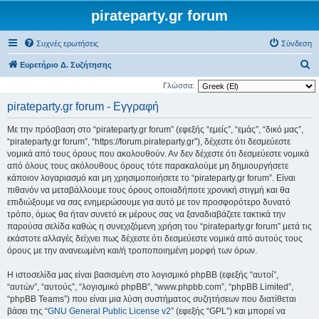
pirateparty.gr forum
Συχνές ερωτήσεις
Σύνδεση
Α
Ευρετήριο Δ. Συζήτησης
ν
Γλώσσα:
α
pirateparty.gr forum - Εγγραφή
ζ
Με την πρόσβαση στο “pirateparty.gr forum” (εφεξής “εμείς”, “εμάς”, “δικό μας”,
ή
“pirateparty.gr forum”, “https://forum.pirateparty.gr”), δέχεστε ότι δεσμεύεστε
τ
νομικά από τους όρους που ακολουθούν. Αν δεν δέχεστε ότι δεσμεύεστε νομικά
από όλους τους ακόλουθους όρους τότε παρακαλούμε μη δημιουργήσετε
η
κάποιον λογαριασμό και μη χρησιμοποιήσετε το “pirateparty.gr forum”. Είναι
σ
πιθανόν να μεταβάλλουμε τους όρους οποιαδήποτε χρονική στιγμή και θα
η
επιδιώξουμε να σας ενημερώσουμε για αυτό με τον προσφορότερο δυνατό
τρόπο, όμως θα ήταν συνετό εκ μέρους σας να ξαναδιαβάζετε τακτικά την
παρούσα σελίδα καθώς η συνεχιζόμενη χρήση του “pirateparty.gr forum” μετά τις
εκάστοτε αλλαγές δείχνει πως δέχεστε ότι δεσμεύεστε νομικά από αυτούς τους
όρους με την ανανεωμένη και/ή τροποποιημένη μορφή των όρων.
Η ιστοσελίδα μας είναι βασισμένη στο λογισμικό phpBB (εφεξής “αυτοί”,
“αυτών”, “αυτούς”, “λογισμικό phpBB”, “www.phpbb.com”, “phpBB Limited”,
“phpBB Teams”) που είναι μια λύση συστήματος συζητήσεων που διατίθεται
βάσει της “
GNU General Public License v2
” (εφεξής “GPL”) και μπορεί να