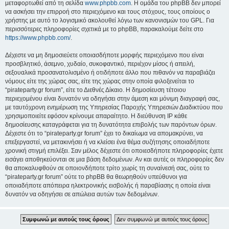
μεταφορτωθεί από τη σελίδα
www.phpbb.com
. Η ομάδα του phpBB δεν μπορεί
να ασκήσει την επιρροή στο περιεχόμενο και τους στόχους, τους οποίους ο
χρήστης με αυτό το λογισμικό ακολουθεί λόγω των κανονισμών του GPL. Για
περισσότερες πληροφορίες σχετικά με το phpBB, παρακαλούμε δείτε στο
https://www.phpbb.com/
.
Δέχεστε να μη δημοσιεύετε οποιασδήποτε μορφής περιεχόμενο που είναι
προσβλητικό, άσεμνο, χυδαίο, συκοφαντικό, περιέχον μίσος ή απειλή,
σεξουαλικά προσανατολισμένο ή οτιδήποτε άλλο που πιθανόν να παραβιάζει
νόμους είτε της χώρας σας, είτε της χώρας στην οποία φιλοξενείται το
“pirateparty.gr forum”, είτε το Διεθνές Δίκαιο. Η δημοσίευση τέτοιου
περιεχομένου είναι δυνατόν να οδηγήσει στην άμεση και μόνιμη διαγραφή σας,
με ταυτόχρονη ενημέρωση της Υπηρεσίας Παροχής Υπηρεσιών Διαδικτύου που
χρησιμοποιείτε εφόσον κρίνουμε απαραίτητο. Η διεύθυνση IP κάθε
δημοσίευσης καταγράφεται για τη δυνατότητα επιβολής των παρόντων όρων.
Δέχεστε ότι το “pirateparty.gr forum” έχει το δικαίωμα να απομακρύνει, να
επεξεργαστεί, να μετακινήσει ή να κλείσει ένα θέμα συζήτησης οποιαδήποτε
χρονική στιγμή επιλέξει. Σαν μέλος δέχεστε ότι οποιεσδήποτε πληροφορίες έχετε
εισάγει αποθηκεύονται σε μια βάση δεδομένων. Αν και αυτές οι πληροφορίες δεν
θα αποκαλυφθούν σε οποιονδήποτε τρίτο χωρίς τη συναίνεσή σας, ούτε το
“pirateparty.gr forum” ούτε το phpBB θα θεωρηθούν υπεύθυνοι για
οποιαδήποτε απόπειρα ηλεκτρονικής εισβολής ή παραβίασης η οποία είναι
δυνατόν να οδηγήσει σε απώλεια αυτών των δεδομένων.