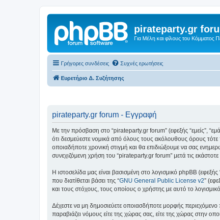
pirateparty.gr for
Για Μέλη και φίλους του Κόμματος 
Γρήγορες συνδέσεις
Συχνές ερωτήσεις
Ευρετήριο Δ. Συζήτησης
pirateparty.gr forum - Εγγραφή
Με την πρόσβαση στο “pirateparty.gr forum” (εφεξής “εμείς”, “εμά
ότι δεσμεύεστε νομικά από όλους τους ακόλουθους όρους τότε 
οποιαδήποτε χρονική στιγμή και θα επιδιώξουμε να σας ενημερ
συνεχιζόμενη χρήση του “pirateparty.gr forum” μετά τις εκάστ
Η ιστοσελίδα μας είναι βασισμένη στο λογισμικό phpBB (εφεξής
που διατίθεται βάσει της “
GNU General Public License v2
” (εφ
και τους στόχους, τους οποίους ο χρήστης με αυτό το λογισμι
Δέχεστε να μη δημοσιεύετε οποιασδήποτε μορφής περιεχόμενο π
παραβιάζει νόμους είτε της χώρας σας, είτε της χώρας στην οποία