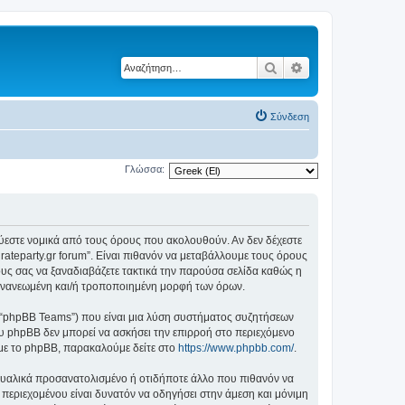
Αναζήτηση
Ειδική αναζήτηση
Σύνδεση
Γλώσσα:
δεσμεύεστε νομικά από τους όρους που ακολουθούν. Αν δεν δέχεστε
ateparty.gr forum”. Είναι πιθανόν να μεταβάλλουμε τους όρους
υς σας να ξαναδιαβάζετε τακτικά την παρούσα σελίδα καθώς η
ην ανανεωμένη και/ή τροποποιημένη μορφή των όρων.
”, “phpBB Teams”) που είναι μια λύση συστήματος συζητήσεων
υ phpBB δεν μπορεί να ασκήσει την επιρροή στο περιεχόμενο
 με το phpBB, παρακαλούμε δείτε στο
https://www.phpbb.com/
.
ξουαλικά προσανατολισμένο ή οτιδήποτε άλλο που πιθανόν να
ιου περιεχομένου είναι δυνατόν να οδηγήσει στην άμεση και μόνιμη