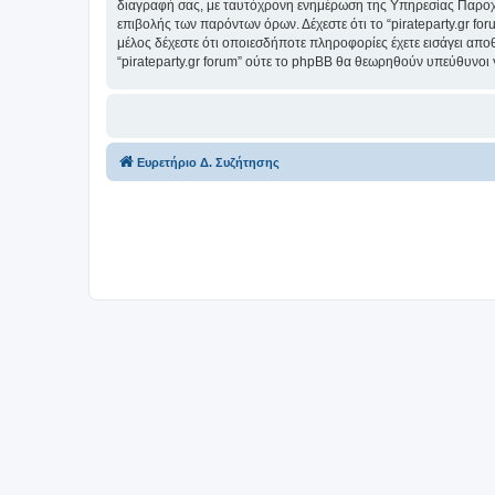
διαγραφή σας, με ταυτόχρονη ενημέρωση της Υπηρεσίας Παροχή
επιβολής των παρόντων όρων. Δέχεστε ότι το “pirateparty.gr for
μέλος δέχεστε ότι οποιεσδήποτε πληροφορίες έχετε εισάγει απο
“pirateparty.gr forum” ούτε το phpBB θα θεωρηθούν υπεύθυνοι
Ευρετήριο Δ. Συζήτησης