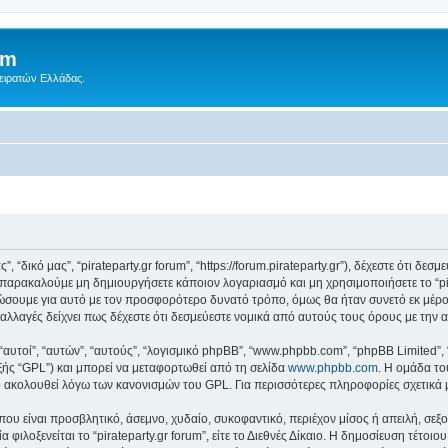
um
Πειρατών Ελλάδας.
ς”, “δικό μας”, “pirateparty.gr forum”, “https://forum.pirateparty.gr”), δέχεστε ότι 
παρακαλούμε μη δημιουργήσετε κάποιον λογαριασμό και μη χρησιμοποιήσετε το “pir
ώσουμε για αυτό με τον προσφορότερο δυνατό τρόπο, όμως θα ήταν συνετό εκ μέρο
οτε αλλαγές δείχνει πως δέχεστε ότι δεσμεύεστε νομικά από αυτούς τους όρους με τ
 “αυτοί”, “αυτών”, “αυτούς”, “λογισμικό phpBB”, “www.phpbb.com”, “phpBB Limited
εξής “GPL”) και μπορεί να μεταφορτωθεί από τη σελίδα
www.phpbb.com
. Η ομάδα το
κό ακολουθεί λόγω των κανονισμών του GPL. Για περισσότερες πληροφορίες σχετικά
ου είναι προσβλητικό, άσεμνο, χυδαίο, συκοφαντικό, περιέχον μίσος ή απειλή, σε
 φιλοξενείται το “pirateparty.gr forum”, είτε το Διεθνές Δίκαιο. Η δημοσίευση τέτο