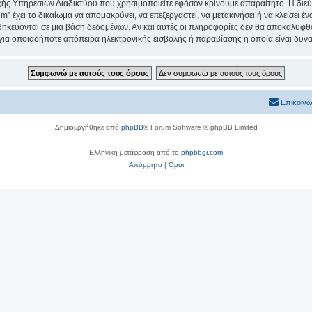
ς Υπηρεσιών Διαδικτύου που χρησιμοποιείτε εφόσον κρίνουμε απαραίτητο. Η διεύ
um” έχει το δικαίωμα να απομακρύνει, να επεξεργαστεί, να μετακινήσει ή να κλείσει 
θηκεύονται σε μια βάση δεδομένων. Αν και αυτές οι πληροφορίες δεν θα αποκαλυφθο
 για οποιαδήποτε απόπειρα ηλεκτρονικής εισβολής ή παραβίασης η οποία είναι δυν
Επικοινω
Δημιουργήθηκε από
phpBB
® Forum Software © phpBB Limited
Ελληνική μετάφραση από το
phpbbgr.com
Απόρρητο
|
Όροι