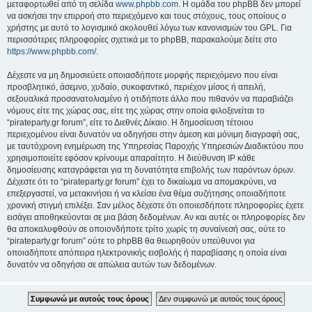
μεταφορτωθεί από τη σελίδα
www.phpbb.com
. Η ομάδα του phpBB δεν μπορεί
να ασκήσει την επιρροή στο περιεχόμενο και τους στόχους, τους οποίους ο
χρήστης με αυτό το λογισμικό ακολουθεί λόγω των κανονισμών του GPL. Για
περισσότερες πληροφορίες σχετικά με το phpBB, παρακαλούμε δείτε στο
https://www.phpbb.com/
.
Δέχεστε να μη δημοσιεύετε οποιασδήποτε μορφής περιεχόμενο που είναι
προσβλητικό, άσεμνο, χυδαίο, συκοφαντικό, περιέχον μίσος ή απειλή,
σεξουαλικά προσανατολισμένο ή οτιδήποτε άλλο που πιθανόν να παραβιάζει
νόμους είτε της χώρας σας, είτε της χώρας στην οποία φιλοξενείται το
“pirateparty.gr forum”, είτε το Διεθνές Δίκαιο. Η δημοσίευση τέτοιου
περιεχομένου είναι δυνατόν να οδηγήσει στην άμεση και μόνιμη διαγραφή σας,
με ταυτόχρονη ενημέρωση της Υπηρεσίας Παροχής Υπηρεσιών Διαδικτύου που
χρησιμοποιείτε εφόσον κρίνουμε απαραίτητο. Η διεύθυνση IP κάθε
δημοσίευσης καταγράφεται για τη δυνατότητα επιβολής των παρόντων όρων.
Δέχεστε ότι το “pirateparty.gr forum” έχει το δικαίωμα να απομακρύνει, να
επεξεργαστεί, να μετακινήσει ή να κλείσει ένα θέμα συζήτησης οποιαδήποτε
χρονική στιγμή επιλέξει. Σαν μέλος δέχεστε ότι οποιεσδήποτε πληροφορίες έχετε
εισάγει αποθηκεύονται σε μια βάση δεδομένων. Αν και αυτές οι πληροφορίες δεν
θα αποκαλυφθούν σε οποιονδήποτε τρίτο χωρίς τη συναίνεσή σας, ούτε το
“pirateparty.gr forum” ούτε το phpBB θα θεωρηθούν υπεύθυνοι για
οποιαδήποτε απόπειρα ηλεκτρονικής εισβολής ή παραβίασης η οποία είναι
δυνατόν να οδηγήσει σε απώλεια αυτών των δεδομένων.