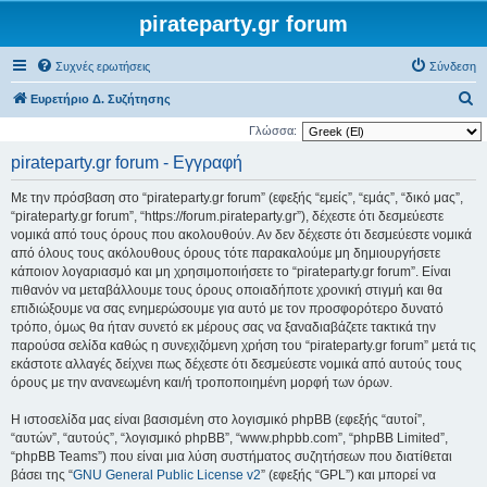
pirateparty.gr forum
Συχνές ερωτήσεις
Σύνδεση
Α
Ευρετήριο Δ. Συζήτησης
ν
Γλώσσα:
α
pirateparty.gr forum - Εγγραφή
ζ
Με την πρόσβαση στο “pirateparty.gr forum” (εφεξής “εμείς”, “εμάς”, “δικό μας”,
ή
“pirateparty.gr forum”, “https://forum.pirateparty.gr”), δέχεστε ότι δεσμεύεστε
τ
νομικά από τους όρους που ακολουθούν. Αν δεν δέχεστε ότι δεσμεύεστε νομικά
από όλους τους ακόλουθους όρους τότε παρακαλούμε μη δημιουργήσετε
η
κάποιον λογαριασμό και μη χρησιμοποιήσετε το “pirateparty.gr forum”. Είναι
σ
πιθανόν να μεταβάλλουμε τους όρους οποιαδήποτε χρονική στιγμή και θα
η
επιδιώξουμε να σας ενημερώσουμε για αυτό με τον προσφορότερο δυνατό
τρόπο, όμως θα ήταν συνετό εκ μέρους σας να ξαναδιαβάζετε τακτικά την
παρούσα σελίδα καθώς η συνεχιζόμενη χρήση του “pirateparty.gr forum” μετά τις
εκάστοτε αλλαγές δείχνει πως δέχεστε ότι δεσμεύεστε νομικά από αυτούς τους
όρους με την ανανεωμένη και/ή τροποποιημένη μορφή των όρων.
Η ιστοσελίδα μας είναι βασισμένη στο λογισμικό phpBB (εφεξής “αυτοί”,
“αυτών”, “αυτούς”, “λογισμικό phpBB”, “www.phpbb.com”, “phpBB Limited”,
“phpBB Teams”) που είναι μια λύση συστήματος συζητήσεων που διατίθεται
βάσει της “
GNU General Public License v2
” (εφεξής “GPL”) και μπορεί να