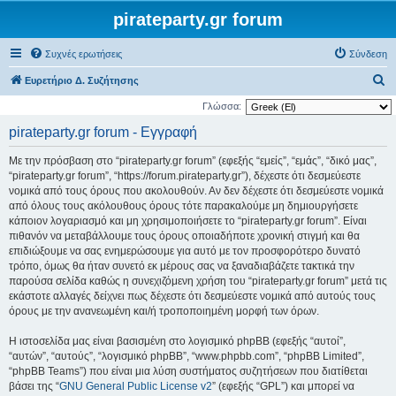
pirateparty.gr forum
Συχνές ερωτήσεις
Σύνδεση
Α
Ευρετήριο Δ. Συζήτησης
ν
Γλώσσα:
α
pirateparty.gr forum - Εγγραφή
ζ
Με την πρόσβαση στο “pirateparty.gr forum” (εφεξής “εμείς”, “εμάς”, “δικό μας”,
ή
“pirateparty.gr forum”, “https://forum.pirateparty.gr”), δέχεστε ότι δεσμεύεστε
τ
νομικά από τους όρους που ακολουθούν. Αν δεν δέχεστε ότι δεσμεύεστε νομικά
από όλους τους ακόλουθους όρους τότε παρακαλούμε μη δημιουργήσετε
η
κάποιον λογαριασμό και μη χρησιμοποιήσετε το “pirateparty.gr forum”. Είναι
σ
πιθανόν να μεταβάλλουμε τους όρους οποιαδήποτε χρονική στιγμή και θα
η
επιδιώξουμε να σας ενημερώσουμε για αυτό με τον προσφορότερο δυνατό
τρόπο, όμως θα ήταν συνετό εκ μέρους σας να ξαναδιαβάζετε τακτικά την
παρούσα σελίδα καθώς η συνεχιζόμενη χρήση του “pirateparty.gr forum” μετά τις
εκάστοτε αλλαγές δείχνει πως δέχεστε ότι δεσμεύεστε νομικά από αυτούς τους
όρους με την ανανεωμένη και/ή τροποποιημένη μορφή των όρων.
Η ιστοσελίδα μας είναι βασισμένη στο λογισμικό phpBB (εφεξής “αυτοί”,
“αυτών”, “αυτούς”, “λογισμικό phpBB”, “www.phpbb.com”, “phpBB Limited”,
“phpBB Teams”) που είναι μια λύση συστήματος συζητήσεων που διατίθεται
βάσει της “
GNU General Public License v2
” (εφεξής “GPL”) και μπορεί να