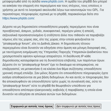
μεταφορτωθεί από τη σελίδα
www.phpbb.com
. Η ομάδα του phpBB δεν μπορεί
να ασκήσει την επιρροή στο περιεχόμενο και τους στόχους, τους οποίους ο
χρήστης με αυτό το λογισμικό ακολουθεί λόγω των κανονισμών του GPL. Για
περισσότερες πληροφορίες σχετικά με το phpBB, παρακαλούμε δείτε στο
https://www.phpbb.com/
.
Δέχεστε να μη δημοσιεύετε οποιασδήποτε μορφής περιεχόμενο που είναι
προσβλητικό, άσεμνο, χυδαίο, συκοφαντικό, περιέχον μίσος ή απειλή,
σεξουαλικά προσανατολισμένο ή οτιδήποτε άλλο που πιθανόν να παραβιάζει
νόμους είτε της χώρας σας, είτε της χώρας στην οποία φιλοξενείται το
“pirateparty.gr forum”, είτε το Διεθνές Δίκαιο. Η δημοσίευση τέτοιου
περιεχομένου είναι δυνατόν να οδηγήσει στην άμεση και μόνιμη διαγραφή σας,
με ταυτόχρονη ενημέρωση της Υπηρεσίας Παροχής Υπηρεσιών Διαδικτύου που
χρησιμοποιείτε εφόσον κρίνουμε απαραίτητο. Η διεύθυνση IP κάθε
δημοσίευσης καταγράφεται για τη δυνατότητα επιβολής των παρόντων όρων.
Δέχεστε ότι το “pirateparty.gr forum” έχει το δικαίωμα να απομακρύνει, να
επεξεργαστεί, να μετακινήσει ή να κλείσει ένα θέμα συζήτησης οποιαδήποτε
χρονική στιγμή επιλέξει. Σαν μέλος δέχεστε ότι οποιεσδήποτε πληροφορίες έχετε
εισάγει αποθηκεύονται σε μια βάση δεδομένων. Αν και αυτές οι πληροφορίες δεν
θα αποκαλυφθούν σε οποιονδήποτε τρίτο χωρίς τη συναίνεσή σας, ούτε το
“pirateparty.gr forum” ούτε το phpBB θα θεωρηθούν υπεύθυνοι για
οποιαδήποτε απόπειρα ηλεκτρονικής εισβολής ή παραβίασης η οποία είναι
δυνατόν να οδηγήσει σε απώλεια αυτών των δεδομένων.