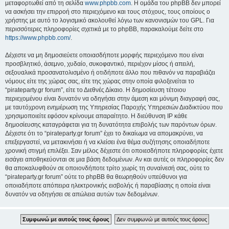
μεταφορτωθεί από τη σελίδα
www.phpbb.com
. Η ομάδα του phpBB δεν μπορεί
να ασκήσει την επιρροή στο περιεχόμενο και τους στόχους, τους οποίους ο
χρήστης με αυτό το λογισμικό ακολουθεί λόγω των κανονισμών του GPL. Για
περισσότερες πληροφορίες σχετικά με το phpBB, παρακαλούμε δείτε στο
https://www.phpbb.com/
.
Δέχεστε να μη δημοσιεύετε οποιασδήποτε μορφής περιεχόμενο που είναι
προσβλητικό, άσεμνο, χυδαίο, συκοφαντικό, περιέχον μίσος ή απειλή,
σεξουαλικά προσανατολισμένο ή οτιδήποτε άλλο που πιθανόν να παραβιάζει
νόμους είτε της χώρας σας, είτε της χώρας στην οποία φιλοξενείται το
“pirateparty.gr forum”, είτε το Διεθνές Δίκαιο. Η δημοσίευση τέτοιου
περιεχομένου είναι δυνατόν να οδηγήσει στην άμεση και μόνιμη διαγραφή σας,
με ταυτόχρονη ενημέρωση της Υπηρεσίας Παροχής Υπηρεσιών Διαδικτύου που
χρησιμοποιείτε εφόσον κρίνουμε απαραίτητο. Η διεύθυνση IP κάθε
δημοσίευσης καταγράφεται για τη δυνατότητα επιβολής των παρόντων όρων.
Δέχεστε ότι το “pirateparty.gr forum” έχει το δικαίωμα να απομακρύνει, να
επεξεργαστεί, να μετακινήσει ή να κλείσει ένα θέμα συζήτησης οποιαδήποτε
χρονική στιγμή επιλέξει. Σαν μέλος δέχεστε ότι οποιεσδήποτε πληροφορίες έχετε
εισάγει αποθηκεύονται σε μια βάση δεδομένων. Αν και αυτές οι πληροφορίες δεν
θα αποκαλυφθούν σε οποιονδήποτε τρίτο χωρίς τη συναίνεσή σας, ούτε το
“pirateparty.gr forum” ούτε το phpBB θα θεωρηθούν υπεύθυνοι για
οποιαδήποτε απόπειρα ηλεκτρονικής εισβολής ή παραβίασης η οποία είναι
δυνατόν να οδηγήσει σε απώλεια αυτών των δεδομένων.