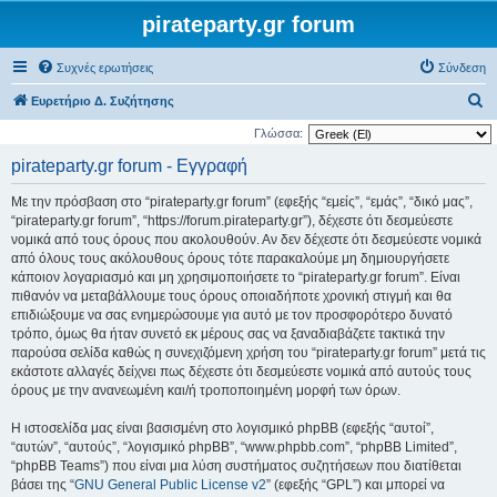
pirateparty.gr forum
Συχνές ερωτήσεις
Σύνδεση
Α
Ευρετήριο Δ. Συζήτησης
ν
Γλώσσα:
α
pirateparty.gr forum - Εγγραφή
ζ
Με την πρόσβαση στο “pirateparty.gr forum” (εφεξής “εμείς”, “εμάς”, “δικό μας”,
ή
“pirateparty.gr forum”, “https://forum.pirateparty.gr”), δέχεστε ότι δεσμεύεστε
τ
νομικά από τους όρους που ακολουθούν. Αν δεν δέχεστε ότι δεσμεύεστε νομικά
από όλους τους ακόλουθους όρους τότε παρακαλούμε μη δημιουργήσετε
η
κάποιον λογαριασμό και μη χρησιμοποιήσετε το “pirateparty.gr forum”. Είναι
σ
πιθανόν να μεταβάλλουμε τους όρους οποιαδήποτε χρονική στιγμή και θα
η
επιδιώξουμε να σας ενημερώσουμε για αυτό με τον προσφορότερο δυνατό
τρόπο, όμως θα ήταν συνετό εκ μέρους σας να ξαναδιαβάζετε τακτικά την
παρούσα σελίδα καθώς η συνεχιζόμενη χρήση του “pirateparty.gr forum” μετά τις
εκάστοτε αλλαγές δείχνει πως δέχεστε ότι δεσμεύεστε νομικά από αυτούς τους
όρους με την ανανεωμένη και/ή τροποποιημένη μορφή των όρων.
Η ιστοσελίδα μας είναι βασισμένη στο λογισμικό phpBB (εφεξής “αυτοί”,
“αυτών”, “αυτούς”, “λογισμικό phpBB”, “www.phpbb.com”, “phpBB Limited”,
“phpBB Teams”) που είναι μια λύση συστήματος συζητήσεων που διατίθεται
βάσει της “
GNU General Public License v2
” (εφεξής “GPL”) και μπορεί να