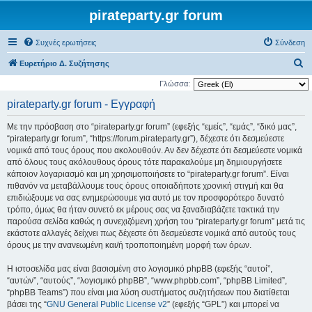
pirateparty.gr forum
Συχνές ερωτήσεις
Σύνδεση
Α
Ευρετήριο Δ. Συζήτησης
ν
Γλώσσα:
α
pirateparty.gr forum - Εγγραφή
ζ
Με την πρόσβαση στο “pirateparty.gr forum” (εφεξής “εμείς”, “εμάς”, “δικό μας”,
ή
“pirateparty.gr forum”, “https://forum.pirateparty.gr”), δέχεστε ότι δεσμεύεστε
τ
νομικά από τους όρους που ακολουθούν. Αν δεν δέχεστε ότι δεσμεύεστε νομικά
από όλους τους ακόλουθους όρους τότε παρακαλούμε μη δημιουργήσετε
η
κάποιον λογαριασμό και μη χρησιμοποιήσετε το “pirateparty.gr forum”. Είναι
σ
πιθανόν να μεταβάλλουμε τους όρους οποιαδήποτε χρονική στιγμή και θα
η
επιδιώξουμε να σας ενημερώσουμε για αυτό με τον προσφορότερο δυνατό
τρόπο, όμως θα ήταν συνετό εκ μέρους σας να ξαναδιαβάζετε τακτικά την
παρούσα σελίδα καθώς η συνεχιζόμενη χρήση του “pirateparty.gr forum” μετά τις
εκάστοτε αλλαγές δείχνει πως δέχεστε ότι δεσμεύεστε νομικά από αυτούς τους
όρους με την ανανεωμένη και/ή τροποποιημένη μορφή των όρων.
Η ιστοσελίδα μας είναι βασισμένη στο λογισμικό phpBB (εφεξής “αυτοί”,
“αυτών”, “αυτούς”, “λογισμικό phpBB”, “www.phpbb.com”, “phpBB Limited”,
“phpBB Teams”) που είναι μια λύση συστήματος συζητήσεων που διατίθεται
βάσει της “
GNU General Public License v2
” (εφεξής “GPL”) και μπορεί να