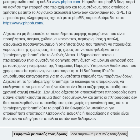
μεταφορτωθεί από τη σελίδα
www.phpbb.com
. Η ομάδα του phpBB δεν μπορεί
να ασκήσει την επιρροή στο περιεχόμενο και τους στόχους, τους οποίους ο
χρήστης με αυτό το λογισμικό ακολουθεί λόγω των κανονισμών του GPL. Για
περισσότερες πληροφορίες σχετικά με το phpBB, παρακαλούμε δείτε στο
https://www.phpbb.com/
.
Δέχεστε να μη δημοσιεύετε οποιασδήποτε μορφής περιεχόμενο που είναι
προσβλητικό, άσεμνο, χυδαίο, συκοφαντικό, περιέχον μίσος ή απειλή,
σεξουαλικά προσανατολισμένο ή οτιδήποτε άλλο που πιθανόν να παραβιάζει
νόμους είτε της χώρας σας, είτε της χώρας στην οποία φιλοξενείται το
“pirateparty.gr forum”, είτε το Διεθνές Δίκαιο. Η δημοσίευση τέτοιου
περιεχομένου είναι δυνατόν να οδηγήσει στην άμεση και μόνιμη διαγραφή σας,
με ταυτόχρονη ενημέρωση της Υπηρεσίας Παροχής Υπηρεσιών Διαδικτύου που
χρησιμοποιείτε εφόσον κρίνουμε απαραίτητο. Η διεύθυνση IP κάθε
δημοσίευσης καταγράφεται για τη δυνατότητα επιβολής των παρόντων όρων.
Δέχεστε ότι το “pirateparty.gr forum” έχει το δικαίωμα να απομακρύνει, να
επεξεργαστεί, να μετακινήσει ή να κλείσει ένα θέμα συζήτησης οποιαδήποτε
χρονική στιγμή επιλέξει. Σαν μέλος δέχεστε ότι οποιεσδήποτε πληροφορίες έχετε
εισάγει αποθηκεύονται σε μια βάση δεδομένων. Αν και αυτές οι πληροφορίες δεν
θα αποκαλυφθούν σε οποιονδήποτε τρίτο χωρίς τη συναίνεσή σας, ούτε το
“pirateparty.gr forum” ούτε το phpBB θα θεωρηθούν υπεύθυνοι για
οποιαδήποτε απόπειρα ηλεκτρονικής εισβολής ή παραβίασης η οποία είναι
δυνατόν να οδηγήσει σε απώλεια αυτών των δεδομένων.