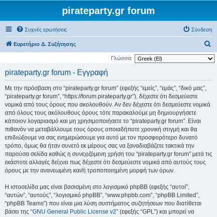
pirateparty.gr forum
Συχνές ερωτήσεις
Σύνδεση
Α
Ευρετήριο Δ. Συζήτησης
ν
Γλώσσα:
α
pirateparty.gr forum - Εγγραφή
ζ
Με την πρόσβαση στο “pirateparty.gr forum” (εφεξής “εμείς”, “εμάς”, “δικό μας”,
ή
“pirateparty.gr forum”, “https://forum.pirateparty.gr”), δέχεστε ότι δεσμεύεστε
τ
νομικά από τους όρους που ακολουθούν. Αν δεν δέχεστε ότι δεσμεύεστε νομικά
από όλους τους ακόλουθους όρους τότε παρακαλούμε μη δημιουργήσετε
η
κάποιον λογαριασμό και μη χρησιμοποιήσετε το “pirateparty.gr forum”. Είναι
σ
πιθανόν να μεταβάλλουμε τους όρους οποιαδήποτε χρονική στιγμή και θα
η
επιδιώξουμε να σας ενημερώσουμε για αυτό με τον προσφορότερο δυνατό
τρόπο, όμως θα ήταν συνετό εκ μέρους σας να ξαναδιαβάζετε τακτικά την
παρούσα σελίδα καθώς η συνεχιζόμενη χρήση του “pirateparty.gr forum” μετά τις
εκάστοτε αλλαγές δείχνει πως δέχεστε ότι δεσμεύεστε νομικά από αυτούς τους
όρους με την ανανεωμένη και/ή τροποποιημένη μορφή των όρων.
Η ιστοσελίδα μας είναι βασισμένη στο λογισμικό phpBB (εφεξής “αυτοί”,
“αυτών”, “αυτούς”, “λογισμικό phpBB”, “www.phpbb.com”, “phpBB Limited”,
“phpBB Teams”) που είναι μια λύση συστήματος συζητήσεων που διατίθεται
βάσει της “
GNU General Public License v2
” (εφεξής “GPL”) και μπορεί να