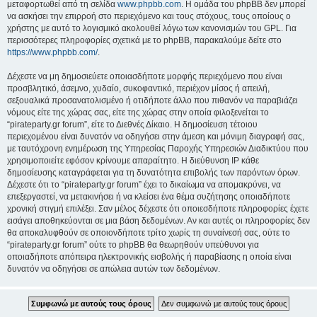
μεταφορτωθεί από τη σελίδα
www.phpbb.com
. Η ομάδα του phpBB δεν μπορεί
να ασκήσει την επιρροή στο περιεχόμενο και τους στόχους, τους οποίους ο
χρήστης με αυτό το λογισμικό ακολουθεί λόγω των κανονισμών του GPL. Για
περισσότερες πληροφορίες σχετικά με το phpBB, παρακαλούμε δείτε στο
https://www.phpbb.com/
.
Δέχεστε να μη δημοσιεύετε οποιασδήποτε μορφής περιεχόμενο που είναι
προσβλητικό, άσεμνο, χυδαίο, συκοφαντικό, περιέχον μίσος ή απειλή,
σεξουαλικά προσανατολισμένο ή οτιδήποτε άλλο που πιθανόν να παραβιάζει
νόμους είτε της χώρας σας, είτε της χώρας στην οποία φιλοξενείται το
“pirateparty.gr forum”, είτε το Διεθνές Δίκαιο. Η δημοσίευση τέτοιου
περιεχομένου είναι δυνατόν να οδηγήσει στην άμεση και μόνιμη διαγραφή σας,
με ταυτόχρονη ενημέρωση της Υπηρεσίας Παροχής Υπηρεσιών Διαδικτύου που
χρησιμοποιείτε εφόσον κρίνουμε απαραίτητο. Η διεύθυνση IP κάθε
δημοσίευσης καταγράφεται για τη δυνατότητα επιβολής των παρόντων όρων.
Δέχεστε ότι το “pirateparty.gr forum” έχει το δικαίωμα να απομακρύνει, να
επεξεργαστεί, να μετακινήσει ή να κλείσει ένα θέμα συζήτησης οποιαδήποτε
χρονική στιγμή επιλέξει. Σαν μέλος δέχεστε ότι οποιεσδήποτε πληροφορίες έχετε
εισάγει αποθηκεύονται σε μια βάση δεδομένων. Αν και αυτές οι πληροφορίες δεν
θα αποκαλυφθούν σε οποιονδήποτε τρίτο χωρίς τη συναίνεσή σας, ούτε το
“pirateparty.gr forum” ούτε το phpBB θα θεωρηθούν υπεύθυνοι για
οποιαδήποτε απόπειρα ηλεκτρονικής εισβολής ή παραβίασης η οποία είναι
δυνατόν να οδηγήσει σε απώλεια αυτών των δεδομένων.