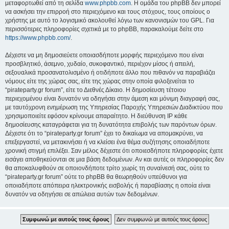
μεταφορτωθεί από τη σελίδα
www.phpbb.com
. Η ομάδα του phpBB δεν μπορεί
να ασκήσει την επιρροή στο περιεχόμενο και τους στόχους, τους οποίους ο
χρήστης με αυτό το λογισμικό ακολουθεί λόγω των κανονισμών του GPL. Για
περισσότερες πληροφορίες σχετικά με το phpBB, παρακαλούμε δείτε στο
https://www.phpbb.com/
.
Δέχεστε να μη δημοσιεύετε οποιασδήποτε μορφής περιεχόμενο που είναι
προσβλητικό, άσεμνο, χυδαίο, συκοφαντικό, περιέχον μίσος ή απειλή,
σεξουαλικά προσανατολισμένο ή οτιδήποτε άλλο που πιθανόν να παραβιάζει
νόμους είτε της χώρας σας, είτε της χώρας στην οποία φιλοξενείται το
“pirateparty.gr forum”, είτε το Διεθνές Δίκαιο. Η δημοσίευση τέτοιου
περιεχομένου είναι δυνατόν να οδηγήσει στην άμεση και μόνιμη διαγραφή σας,
με ταυτόχρονη ενημέρωση της Υπηρεσίας Παροχής Υπηρεσιών Διαδικτύου που
χρησιμοποιείτε εφόσον κρίνουμε απαραίτητο. Η διεύθυνση IP κάθε
δημοσίευσης καταγράφεται για τη δυνατότητα επιβολής των παρόντων όρων.
Δέχεστε ότι το “pirateparty.gr forum” έχει το δικαίωμα να απομακρύνει, να
επεξεργαστεί, να μετακινήσει ή να κλείσει ένα θέμα συζήτησης οποιαδήποτε
χρονική στιγμή επιλέξει. Σαν μέλος δέχεστε ότι οποιεσδήποτε πληροφορίες έχετε
εισάγει αποθηκεύονται σε μια βάση δεδομένων. Αν και αυτές οι πληροφορίες δεν
θα αποκαλυφθούν σε οποιονδήποτε τρίτο χωρίς τη συναίνεσή σας, ούτε το
“pirateparty.gr forum” ούτε το phpBB θα θεωρηθούν υπεύθυνοι για
οποιαδήποτε απόπειρα ηλεκτρονικής εισβολής ή παραβίασης η οποία είναι
δυνατόν να οδηγήσει σε απώλεια αυτών των δεδομένων.