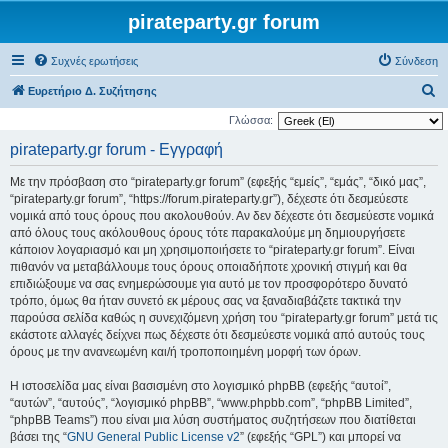
pirateparty.gr forum
Συχνές ερωτήσεις
Σύνδεση
Α
Ευρετήριο Δ. Συζήτησης
ν
Γλώσσα:
α
pirateparty.gr forum - Εγγραφή
ζ
Με την πρόσβαση στο “pirateparty.gr forum” (εφεξής “εμείς”, “εμάς”, “δικό μας”,
ή
“pirateparty.gr forum”, “https://forum.pirateparty.gr”), δέχεστε ότι δεσμεύεστε
τ
νομικά από τους όρους που ακολουθούν. Αν δεν δέχεστε ότι δεσμεύεστε νομικά
από όλους τους ακόλουθους όρους τότε παρακαλούμε μη δημιουργήσετε
η
κάποιον λογαριασμό και μη χρησιμοποιήσετε το “pirateparty.gr forum”. Είναι
σ
πιθανόν να μεταβάλλουμε τους όρους οποιαδήποτε χρονική στιγμή και θα
η
επιδιώξουμε να σας ενημερώσουμε για αυτό με τον προσφορότερο δυνατό
τρόπο, όμως θα ήταν συνετό εκ μέρους σας να ξαναδιαβάζετε τακτικά την
παρούσα σελίδα καθώς η συνεχιζόμενη χρήση του “pirateparty.gr forum” μετά τις
εκάστοτε αλλαγές δείχνει πως δέχεστε ότι δεσμεύεστε νομικά από αυτούς τους
όρους με την ανανεωμένη και/ή τροποποιημένη μορφή των όρων.
Η ιστοσελίδα μας είναι βασισμένη στο λογισμικό phpBB (εφεξής “αυτοί”,
“αυτών”, “αυτούς”, “λογισμικό phpBB”, “www.phpbb.com”, “phpBB Limited”,
“phpBB Teams”) που είναι μια λύση συστήματος συζητήσεων που διατίθεται
βάσει της “
GNU General Public License v2
” (εφεξής “GPL”) και μπορεί να