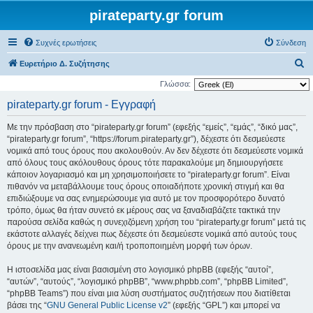
pirateparty.gr forum
Συχνές ερωτήσεις
Σύνδεση
Α
Ευρετήριο Δ. Συζήτησης
ν
Γλώσσα:
α
pirateparty.gr forum - Εγγραφή
ζ
Με την πρόσβαση στο “pirateparty.gr forum” (εφεξής “εμείς”, “εμάς”, “δικό μας”,
ή
“pirateparty.gr forum”, “https://forum.pirateparty.gr”), δέχεστε ότι δεσμεύεστε
τ
νομικά από τους όρους που ακολουθούν. Αν δεν δέχεστε ότι δεσμεύεστε νομικά
από όλους τους ακόλουθους όρους τότε παρακαλούμε μη δημιουργήσετε
η
κάποιον λογαριασμό και μη χρησιμοποιήσετε το “pirateparty.gr forum”. Είναι
σ
πιθανόν να μεταβάλλουμε τους όρους οποιαδήποτε χρονική στιγμή και θα
η
επιδιώξουμε να σας ενημερώσουμε για αυτό με τον προσφορότερο δυνατό
τρόπο, όμως θα ήταν συνετό εκ μέρους σας να ξαναδιαβάζετε τακτικά την
παρούσα σελίδα καθώς η συνεχιζόμενη χρήση του “pirateparty.gr forum” μετά τις
εκάστοτε αλλαγές δείχνει πως δέχεστε ότι δεσμεύεστε νομικά από αυτούς τους
όρους με την ανανεωμένη και/ή τροποποιημένη μορφή των όρων.
Η ιστοσελίδα μας είναι βασισμένη στο λογισμικό phpBB (εφεξής “αυτοί”,
“αυτών”, “αυτούς”, “λογισμικό phpBB”, “www.phpbb.com”, “phpBB Limited”,
“phpBB Teams”) που είναι μια λύση συστήματος συζητήσεων που διατίθεται
βάσει της “
GNU General Public License v2
” (εφεξής “GPL”) και μπορεί να