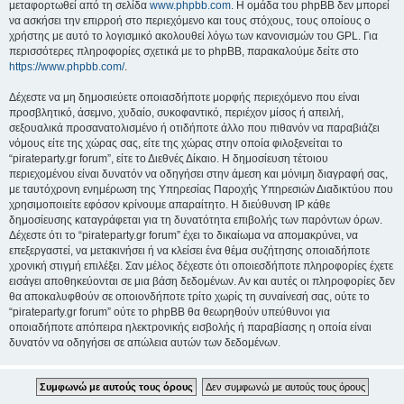
μεταφορτωθεί από τη σελίδα
www.phpbb.com
. Η ομάδα του phpBB δεν μπορεί
να ασκήσει την επιρροή στο περιεχόμενο και τους στόχους, τους οποίους ο
χρήστης με αυτό το λογισμικό ακολουθεί λόγω των κανονισμών του GPL. Για
περισσότερες πληροφορίες σχετικά με το phpBB, παρακαλούμε δείτε στο
https://www.phpbb.com/
.
Δέχεστε να μη δημοσιεύετε οποιασδήποτε μορφής περιεχόμενο που είναι
προσβλητικό, άσεμνο, χυδαίο, συκοφαντικό, περιέχον μίσος ή απειλή,
σεξουαλικά προσανατολισμένο ή οτιδήποτε άλλο που πιθανόν να παραβιάζει
νόμους είτε της χώρας σας, είτε της χώρας στην οποία φιλοξενείται το
“pirateparty.gr forum”, είτε το Διεθνές Δίκαιο. Η δημοσίευση τέτοιου
περιεχομένου είναι δυνατόν να οδηγήσει στην άμεση και μόνιμη διαγραφή σας,
με ταυτόχρονη ενημέρωση της Υπηρεσίας Παροχής Υπηρεσιών Διαδικτύου που
χρησιμοποιείτε εφόσον κρίνουμε απαραίτητο. Η διεύθυνση IP κάθε
δημοσίευσης καταγράφεται για τη δυνατότητα επιβολής των παρόντων όρων.
Δέχεστε ότι το “pirateparty.gr forum” έχει το δικαίωμα να απομακρύνει, να
επεξεργαστεί, να μετακινήσει ή να κλείσει ένα θέμα συζήτησης οποιαδήποτε
χρονική στιγμή επιλέξει. Σαν μέλος δέχεστε ότι οποιεσδήποτε πληροφορίες έχετε
εισάγει αποθηκεύονται σε μια βάση δεδομένων. Αν και αυτές οι πληροφορίες δεν
θα αποκαλυφθούν σε οποιονδήποτε τρίτο χωρίς τη συναίνεσή σας, ούτε το
“pirateparty.gr forum” ούτε το phpBB θα θεωρηθούν υπεύθυνοι για
οποιαδήποτε απόπειρα ηλεκτρονικής εισβολής ή παραβίασης η οποία είναι
δυνατόν να οδηγήσει σε απώλεια αυτών των δεδομένων.