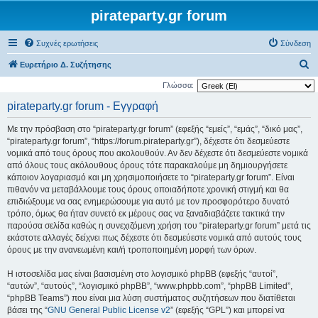
pirateparty.gr forum
Συχνές ερωτήσεις
Σύνδεση
Α
Ευρετήριο Δ. Συζήτησης
ν
Γλώσσα:
α
pirateparty.gr forum - Εγγραφή
ζ
Με την πρόσβαση στο “pirateparty.gr forum” (εφεξής “εμείς”, “εμάς”, “δικό μας”,
ή
“pirateparty.gr forum”, “https://forum.pirateparty.gr”), δέχεστε ότι δεσμεύεστε
τ
νομικά από τους όρους που ακολουθούν. Αν δεν δέχεστε ότι δεσμεύεστε νομικά
από όλους τους ακόλουθους όρους τότε παρακαλούμε μη δημιουργήσετε
η
κάποιον λογαριασμό και μη χρησιμοποιήσετε το “pirateparty.gr forum”. Είναι
σ
πιθανόν να μεταβάλλουμε τους όρους οποιαδήποτε χρονική στιγμή και θα
η
επιδιώξουμε να σας ενημερώσουμε για αυτό με τον προσφορότερο δυνατό
τρόπο, όμως θα ήταν συνετό εκ μέρους σας να ξαναδιαβάζετε τακτικά την
παρούσα σελίδα καθώς η συνεχιζόμενη χρήση του “pirateparty.gr forum” μετά τις
εκάστοτε αλλαγές δείχνει πως δέχεστε ότι δεσμεύεστε νομικά από αυτούς τους
όρους με την ανανεωμένη και/ή τροποποιημένη μορφή των όρων.
Η ιστοσελίδα μας είναι βασισμένη στο λογισμικό phpBB (εφεξής “αυτοί”,
“αυτών”, “αυτούς”, “λογισμικό phpBB”, “www.phpbb.com”, “phpBB Limited”,
“phpBB Teams”) που είναι μια λύση συστήματος συζητήσεων που διατίθεται
βάσει της “
GNU General Public License v2
” (εφεξής “GPL”) και μπορεί να