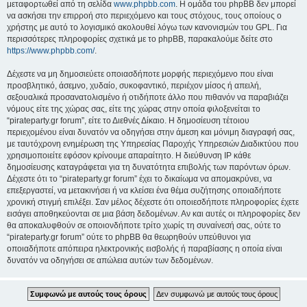
μεταφορτωθεί από τη σελίδα
www.phpbb.com
. Η ομάδα του phpBB δεν μπορεί
να ασκήσει την επιρροή στο περιεχόμενο και τους στόχους, τους οποίους ο
χρήστης με αυτό το λογισμικό ακολουθεί λόγω των κανονισμών του GPL. Για
περισσότερες πληροφορίες σχετικά με το phpBB, παρακαλούμε δείτε στο
https://www.phpbb.com/
.
Δέχεστε να μη δημοσιεύετε οποιασδήποτε μορφής περιεχόμενο που είναι
προσβλητικό, άσεμνο, χυδαίο, συκοφαντικό, περιέχον μίσος ή απειλή,
σεξουαλικά προσανατολισμένο ή οτιδήποτε άλλο που πιθανόν να παραβιάζει
νόμους είτε της χώρας σας, είτε της χώρας στην οποία φιλοξενείται το
“pirateparty.gr forum”, είτε το Διεθνές Δίκαιο. Η δημοσίευση τέτοιου
περιεχομένου είναι δυνατόν να οδηγήσει στην άμεση και μόνιμη διαγραφή σας,
με ταυτόχρονη ενημέρωση της Υπηρεσίας Παροχής Υπηρεσιών Διαδικτύου που
χρησιμοποιείτε εφόσον κρίνουμε απαραίτητο. Η διεύθυνση IP κάθε
δημοσίευσης καταγράφεται για τη δυνατότητα επιβολής των παρόντων όρων.
Δέχεστε ότι το “pirateparty.gr forum” έχει το δικαίωμα να απομακρύνει, να
επεξεργαστεί, να μετακινήσει ή να κλείσει ένα θέμα συζήτησης οποιαδήποτε
χρονική στιγμή επιλέξει. Σαν μέλος δέχεστε ότι οποιεσδήποτε πληροφορίες έχετε
εισάγει αποθηκεύονται σε μια βάση δεδομένων. Αν και αυτές οι πληροφορίες δεν
θα αποκαλυφθούν σε οποιονδήποτε τρίτο χωρίς τη συναίνεσή σας, ούτε το
“pirateparty.gr forum” ούτε το phpBB θα θεωρηθούν υπεύθυνοι για
οποιαδήποτε απόπειρα ηλεκτρονικής εισβολής ή παραβίασης η οποία είναι
δυνατόν να οδηγήσει σε απώλεια αυτών των δεδομένων.