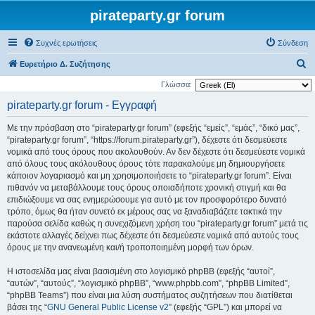
pirateparty.gr forum
Συχνές ερωτήσεις
Σύνδεση
Α
Ευρετήριο Δ. Συζήτησης
ν
Γλώσσα:
α
pirateparty.gr forum - Εγγραφή
ζ
Με την πρόσβαση στο “pirateparty.gr forum” (εφεξής “εμείς”, “εμάς”, “δικό μας”,
ή
“pirateparty.gr forum”, “https://forum.pirateparty.gr”), δέχεστε ότι δεσμεύεστε
τ
νομικά από τους όρους που ακολουθούν. Αν δεν δέχεστε ότι δεσμεύεστε νομικά
από όλους τους ακόλουθους όρους τότε παρακαλούμε μη δημιουργήσετε
η
κάποιον λογαριασμό και μη χρησιμοποιήσετε το “pirateparty.gr forum”. Είναι
σ
πιθανόν να μεταβάλλουμε τους όρους οποιαδήποτε χρονική στιγμή και θα
η
επιδιώξουμε να σας ενημερώσουμε για αυτό με τον προσφορότερο δυνατό
τρόπο, όμως θα ήταν συνετό εκ μέρους σας να ξαναδιαβάζετε τακτικά την
παρούσα σελίδα καθώς η συνεχιζόμενη χρήση του “pirateparty.gr forum” μετά τις
εκάστοτε αλλαγές δείχνει πως δέχεστε ότι δεσμεύεστε νομικά από αυτούς τους
όρους με την ανανεωμένη και/ή τροποποιημένη μορφή των όρων.
Η ιστοσελίδα μας είναι βασισμένη στο λογισμικό phpBB (εφεξής “αυτοί”,
“αυτών”, “αυτούς”, “λογισμικό phpBB”, “www.phpbb.com”, “phpBB Limited”,
“phpBB Teams”) που είναι μια λύση συστήματος συζητήσεων που διατίθεται
βάσει της “
GNU General Public License v2
” (εφεξής “GPL”) και μπορεί να