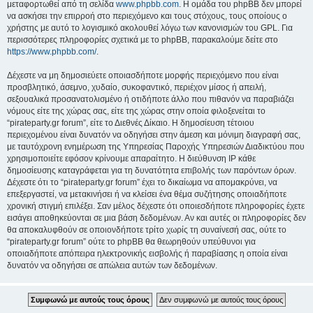
μεταφορτωθεί από τη σελίδα
www.phpbb.com
. Η ομάδα του phpBB δεν μπορεί
να ασκήσει την επιρροή στο περιεχόμενο και τους στόχους, τους οποίους ο
χρήστης με αυτό το λογισμικό ακολουθεί λόγω των κανονισμών του GPL. Για
περισσότερες πληροφορίες σχετικά με το phpBB, παρακαλούμε δείτε στο
https://www.phpbb.com/
.
Δέχεστε να μη δημοσιεύετε οποιασδήποτε μορφής περιεχόμενο που είναι
προσβλητικό, άσεμνο, χυδαίο, συκοφαντικό, περιέχον μίσος ή απειλή,
σεξουαλικά προσανατολισμένο ή οτιδήποτε άλλο που πιθανόν να παραβιάζει
νόμους είτε της χώρας σας, είτε της χώρας στην οποία φιλοξενείται το
“pirateparty.gr forum”, είτε το Διεθνές Δίκαιο. Η δημοσίευση τέτοιου
περιεχομένου είναι δυνατόν να οδηγήσει στην άμεση και μόνιμη διαγραφή σας,
με ταυτόχρονη ενημέρωση της Υπηρεσίας Παροχής Υπηρεσιών Διαδικτύου που
χρησιμοποιείτε εφόσον κρίνουμε απαραίτητο. Η διεύθυνση IP κάθε
δημοσίευσης καταγράφεται για τη δυνατότητα επιβολής των παρόντων όρων.
Δέχεστε ότι το “pirateparty.gr forum” έχει το δικαίωμα να απομακρύνει, να
επεξεργαστεί, να μετακινήσει ή να κλείσει ένα θέμα συζήτησης οποιαδήποτε
χρονική στιγμή επιλέξει. Σαν μέλος δέχεστε ότι οποιεσδήποτε πληροφορίες έχετε
εισάγει αποθηκεύονται σε μια βάση δεδομένων. Αν και αυτές οι πληροφορίες δεν
θα αποκαλυφθούν σε οποιονδήποτε τρίτο χωρίς τη συναίνεσή σας, ούτε το
“pirateparty.gr forum” ούτε το phpBB θα θεωρηθούν υπεύθυνοι για
οποιαδήποτε απόπειρα ηλεκτρονικής εισβολής ή παραβίασης η οποία είναι
δυνατόν να οδηγήσει σε απώλεια αυτών των δεδομένων.