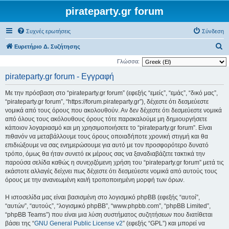
pirateparty.gr forum
Συχνές ερωτήσεις
Σύνδεση
Α
Ευρετήριο Δ. Συζήτησης
ν
Γλώσσα:
α
pirateparty.gr forum - Εγγραφή
ζ
Με την πρόσβαση στο “pirateparty.gr forum” (εφεξής “εμείς”, “εμάς”, “δικό μας”,
ή
“pirateparty.gr forum”, “https://forum.pirateparty.gr”), δέχεστε ότι δεσμεύεστε
τ
νομικά από τους όρους που ακολουθούν. Αν δεν δέχεστε ότι δεσμεύεστε νομικά
από όλους τους ακόλουθους όρους τότε παρακαλούμε μη δημιουργήσετε
η
κάποιον λογαριασμό και μη χρησιμοποιήσετε το “pirateparty.gr forum”. Είναι
σ
πιθανόν να μεταβάλλουμε τους όρους οποιαδήποτε χρονική στιγμή και θα
η
επιδιώξουμε να σας ενημερώσουμε για αυτό με τον προσφορότερο δυνατό
τρόπο, όμως θα ήταν συνετό εκ μέρους σας να ξαναδιαβάζετε τακτικά την
παρούσα σελίδα καθώς η συνεχιζόμενη χρήση του “pirateparty.gr forum” μετά τις
εκάστοτε αλλαγές δείχνει πως δέχεστε ότι δεσμεύεστε νομικά από αυτούς τους
όρους με την ανανεωμένη και/ή τροποποιημένη μορφή των όρων.
Η ιστοσελίδα μας είναι βασισμένη στο λογισμικό phpBB (εφεξής “αυτοί”,
“αυτών”, “αυτούς”, “λογισμικό phpBB”, “www.phpbb.com”, “phpBB Limited”,
“phpBB Teams”) που είναι μια λύση συστήματος συζητήσεων που διατίθεται
βάσει της “
GNU General Public License v2
” (εφεξής “GPL”) και μπορεί να