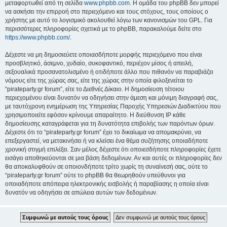
μεταφορτωθεί από τη σελίδα
www.phpbb.com
. Η ομάδα του phpBB δεν μπορεί
να ασκήσει την επιρροή στο περιεχόμενο και τους στόχους, τους οποίους ο
χρήστης με αυτό το λογισμικό ακολουθεί λόγω των κανονισμών του GPL. Για
περισσότερες πληροφορίες σχετικά με το phpBB, παρακαλούμε δείτε στο
https://www.phpbb.com/
.
Δέχεστε να μη δημοσιεύετε οποιασδήποτε μορφής περιεχόμενο που είναι
προσβλητικό, άσεμνο, χυδαίο, συκοφαντικό, περιέχον μίσος ή απειλή,
σεξουαλικά προσανατολισμένο ή οτιδήποτε άλλο που πιθανόν να παραβιάζει
νόμους είτε της χώρας σας, είτε της χώρας στην οποία φιλοξενείται το
“pirateparty.gr forum”, είτε το Διεθνές Δίκαιο. Η δημοσίευση τέτοιου
περιεχομένου είναι δυνατόν να οδηγήσει στην άμεση και μόνιμη διαγραφή σας,
με ταυτόχρονη ενημέρωση της Υπηρεσίας Παροχής Υπηρεσιών Διαδικτύου που
χρησιμοποιείτε εφόσον κρίνουμε απαραίτητο. Η διεύθυνση IP κάθε
δημοσίευσης καταγράφεται για τη δυνατότητα επιβολής των παρόντων όρων.
Δέχεστε ότι το “pirateparty.gr forum” έχει το δικαίωμα να απομακρύνει, να
επεξεργαστεί, να μετακινήσει ή να κλείσει ένα θέμα συζήτησης οποιαδήποτε
χρονική στιγμή επιλέξει. Σαν μέλος δέχεστε ότι οποιεσδήποτε πληροφορίες έχετε
εισάγει αποθηκεύονται σε μια βάση δεδομένων. Αν και αυτές οι πληροφορίες δεν
θα αποκαλυφθούν σε οποιονδήποτε τρίτο χωρίς τη συναίνεσή σας, ούτε το
“pirateparty.gr forum” ούτε το phpBB θα θεωρηθούν υπεύθυνοι για
οποιαδήποτε απόπειρα ηλεκτρονικής εισβολής ή παραβίασης η οποία είναι
δυνατόν να οδηγήσει σε απώλεια αυτών των δεδομένων.