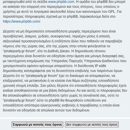
μεταφορτωθεί από τη σελίδα
www.phpbb.com
. Η ομάδα του phpBB δεν μπορεί
να ασκήσει την επιρροή στο περιεχόμενο και τους στόχους, τους οποίους ο
χρήστης με αυτό το λογισμικό ακολουθεί λόγω των κανονισμών του GPL. Για
περισσότερες πληροφορίες σχετικά με το phpBB, παρακαλούμε δείτε στο
https://www.phpbb.com/
.
Δέχεστε να μη δημοσιεύετε οποιασδήποτε μορφής περιεχόμενο που είναι
προσβλητικό, άσεμνο, χυδαίο, συκοφαντικό, περιέχον μίσος ή απειλή,
σεξουαλικά προσανατολισμένο ή οτιδήποτε άλλο που πιθανόν να παραβιάζει
νόμους είτε της χώρας σας, είτε της χώρας στην οποία φιλοξενείται το
“pirateparty.gr forum”, είτε το Διεθνές Δίκαιο. Η δημοσίευση τέτοιου
περιεχομένου είναι δυνατόν να οδηγήσει στην άμεση και μόνιμη διαγραφή σας,
με ταυτόχρονη ενημέρωση της Υπηρεσίας Παροχής Υπηρεσιών Διαδικτύου που
χρησιμοποιείτε εφόσον κρίνουμε απαραίτητο. Η διεύθυνση IP κάθε
δημοσίευσης καταγράφεται για τη δυνατότητα επιβολής των παρόντων όρων.
Δέχεστε ότι το “pirateparty.gr forum” έχει το δικαίωμα να απομακρύνει, να
επεξεργαστεί, να μετακινήσει ή να κλείσει ένα θέμα συζήτησης οποιαδήποτε
χρονική στιγμή επιλέξει. Σαν μέλος δέχεστε ότι οποιεσδήποτε πληροφορίες έχετε
εισάγει αποθηκεύονται σε μια βάση δεδομένων. Αν και αυτές οι πληροφορίες δεν
θα αποκαλυφθούν σε οποιονδήποτε τρίτο χωρίς τη συναίνεσή σας, ούτε το
“pirateparty.gr forum” ούτε το phpBB θα θεωρηθούν υπεύθυνοι για
οποιαδήποτε απόπειρα ηλεκτρονικής εισβολής ή παραβίασης η οποία είναι
δυνατόν να οδηγήσει σε απώλεια αυτών των δεδομένων.