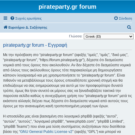
pirateparty.gr forum
Συχνές ερωτήσεις
Σύνδεση
Α
Ευρετήριο Δ. Συζήτησης
ν
Γλώσσα:
α
pirateparty.gr forum - Εγγραφή
ζ
Με την πρόσβαση στο “pirateparty.gr forum” (εφεξής “εμείς”, “εμάς”, “δικό μας”,
ή
“pirateparty.gr forum”, “https://forum.pirateparty.gr”), δέχεστε ότι δεσμεύεστε
τ
νομικά από τους όρους που ακολουθούν. Αν δεν δέχεστε ότι δεσμεύεστε νομικά
από όλους τους ακόλουθους όρους τότε παρακαλούμε μη δημιουργήσετε
η
κάποιον λογαριασμό και μη χρησιμοποιήσετε το “pirateparty.gr forum”. Είναι
σ
πιθανόν να μεταβάλλουμε τους όρους οποιαδήποτε χρονική στιγμή και θα
η
επιδιώξουμε να σας ενημερώσουμε για αυτό με τον προσφορότερο δυνατό
τρόπο, όμως θα ήταν συνετό εκ μέρους σας να ξαναδιαβάζετε τακτικά την
παρούσα σελίδα καθώς η συνεχιζόμενη χρήση του “pirateparty.gr forum” μετά τις
εκάστοτε αλλαγές δείχνει πως δέχεστε ότι δεσμεύεστε νομικά από αυτούς τους
όρους με την ανανεωμένη και/ή τροποποιημένη μορφή των όρων.
Η ιστοσελίδα μας είναι βασισμένη στο λογισμικό phpBB (εφεξής “αυτοί”,
“αυτών”, “αυτούς”, “λογισμικό phpBB”, “www.phpbb.com”, “phpBB Limited”,
“phpBB Teams”) που είναι μια λύση συστήματος συζητήσεων που διατίθεται
βάσει της “
GNU General Public License v2
” (εφεξής “GPL”) και μπορεί να