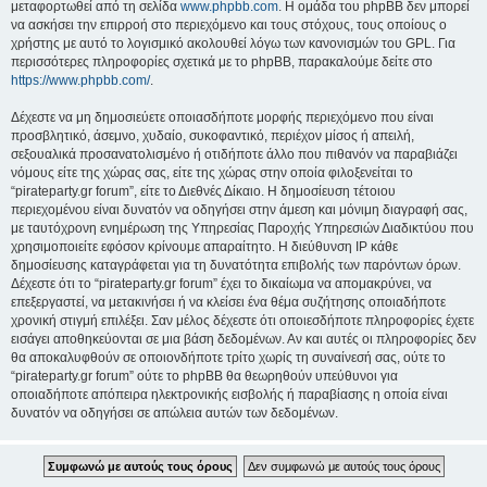
μεταφορτωθεί από τη σελίδα
www.phpbb.com
. Η ομάδα του phpBB δεν μπορεί
να ασκήσει την επιρροή στο περιεχόμενο και τους στόχους, τους οποίους ο
χρήστης με αυτό το λογισμικό ακολουθεί λόγω των κανονισμών του GPL. Για
περισσότερες πληροφορίες σχετικά με το phpBB, παρακαλούμε δείτε στο
https://www.phpbb.com/
.
Δέχεστε να μη δημοσιεύετε οποιασδήποτε μορφής περιεχόμενο που είναι
προσβλητικό, άσεμνο, χυδαίο, συκοφαντικό, περιέχον μίσος ή απειλή,
σεξουαλικά προσανατολισμένο ή οτιδήποτε άλλο που πιθανόν να παραβιάζει
νόμους είτε της χώρας σας, είτε της χώρας στην οποία φιλοξενείται το
“pirateparty.gr forum”, είτε το Διεθνές Δίκαιο. Η δημοσίευση τέτοιου
περιεχομένου είναι δυνατόν να οδηγήσει στην άμεση και μόνιμη διαγραφή σας,
με ταυτόχρονη ενημέρωση της Υπηρεσίας Παροχής Υπηρεσιών Διαδικτύου που
χρησιμοποιείτε εφόσον κρίνουμε απαραίτητο. Η διεύθυνση IP κάθε
δημοσίευσης καταγράφεται για τη δυνατότητα επιβολής των παρόντων όρων.
Δέχεστε ότι το “pirateparty.gr forum” έχει το δικαίωμα να απομακρύνει, να
επεξεργαστεί, να μετακινήσει ή να κλείσει ένα θέμα συζήτησης οποιαδήποτε
χρονική στιγμή επιλέξει. Σαν μέλος δέχεστε ότι οποιεσδήποτε πληροφορίες έχετε
εισάγει αποθηκεύονται σε μια βάση δεδομένων. Αν και αυτές οι πληροφορίες δεν
θα αποκαλυφθούν σε οποιονδήποτε τρίτο χωρίς τη συναίνεσή σας, ούτε το
“pirateparty.gr forum” ούτε το phpBB θα θεωρηθούν υπεύθυνοι για
οποιαδήποτε απόπειρα ηλεκτρονικής εισβολής ή παραβίασης η οποία είναι
δυνατόν να οδηγήσει σε απώλεια αυτών των δεδομένων.