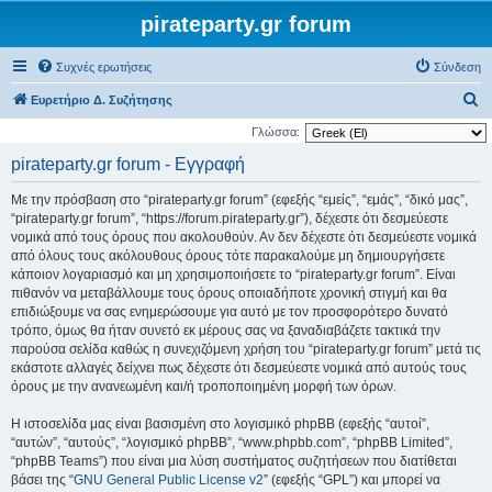
pirateparty.gr forum
Συχνές ερωτήσεις
Σύνδεση
Α
Ευρετήριο Δ. Συζήτησης
ν
Γλώσσα:
α
pirateparty.gr forum - Εγγραφή
ζ
Με την πρόσβαση στο “pirateparty.gr forum” (εφεξής “εμείς”, “εμάς”, “δικό μας”,
ή
“pirateparty.gr forum”, “https://forum.pirateparty.gr”), δέχεστε ότι δεσμεύεστε
τ
νομικά από τους όρους που ακολουθούν. Αν δεν δέχεστε ότι δεσμεύεστε νομικά
από όλους τους ακόλουθους όρους τότε παρακαλούμε μη δημιουργήσετε
η
κάποιον λογαριασμό και μη χρησιμοποιήσετε το “pirateparty.gr forum”. Είναι
σ
πιθανόν να μεταβάλλουμε τους όρους οποιαδήποτε χρονική στιγμή και θα
η
επιδιώξουμε να σας ενημερώσουμε για αυτό με τον προσφορότερο δυνατό
τρόπο, όμως θα ήταν συνετό εκ μέρους σας να ξαναδιαβάζετε τακτικά την
παρούσα σελίδα καθώς η συνεχιζόμενη χρήση του “pirateparty.gr forum” μετά τις
εκάστοτε αλλαγές δείχνει πως δέχεστε ότι δεσμεύεστε νομικά από αυτούς τους
όρους με την ανανεωμένη και/ή τροποποιημένη μορφή των όρων.
Η ιστοσελίδα μας είναι βασισμένη στο λογισμικό phpBB (εφεξής “αυτοί”,
“αυτών”, “αυτούς”, “λογισμικό phpBB”, “www.phpbb.com”, “phpBB Limited”,
“phpBB Teams”) που είναι μια λύση συστήματος συζητήσεων που διατίθεται
βάσει της “
GNU General Public License v2
” (εφεξής “GPL”) και μπορεί να