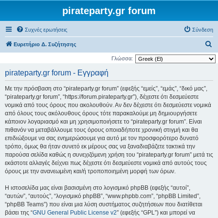
pirateparty.gr forum
Συχνές ερωτήσεις
Σύνδεση
Α
Ευρετήριο Δ. Συζήτησης
ν
Γλώσσα:
α
pirateparty.gr forum - Εγγραφή
ζ
Με την πρόσβαση στο “pirateparty.gr forum” (εφεξής “εμείς”, “εμάς”, “δικό μας”,
ή
“pirateparty.gr forum”, “https://forum.pirateparty.gr”), δέχεστε ότι δεσμεύεστε
τ
νομικά από τους όρους που ακολουθούν. Αν δεν δέχεστε ότι δεσμεύεστε νομικά
από όλους τους ακόλουθους όρους τότε παρακαλούμε μη δημιουργήσετε
η
κάποιον λογαριασμό και μη χρησιμοποιήσετε το “pirateparty.gr forum”. Είναι
σ
πιθανόν να μεταβάλλουμε τους όρους οποιαδήποτε χρονική στιγμή και θα
η
επιδιώξουμε να σας ενημερώσουμε για αυτό με τον προσφορότερο δυνατό
τρόπο, όμως θα ήταν συνετό εκ μέρους σας να ξαναδιαβάζετε τακτικά την
παρούσα σελίδα καθώς η συνεχιζόμενη χρήση του “pirateparty.gr forum” μετά τις
εκάστοτε αλλαγές δείχνει πως δέχεστε ότι δεσμεύεστε νομικά από αυτούς τους
όρους με την ανανεωμένη και/ή τροποποιημένη μορφή των όρων.
Η ιστοσελίδα μας είναι βασισμένη στο λογισμικό phpBB (εφεξής “αυτοί”,
“αυτών”, “αυτούς”, “λογισμικό phpBB”, “www.phpbb.com”, “phpBB Limited”,
“phpBB Teams”) που είναι μια λύση συστήματος συζητήσεων που διατίθεται
βάσει της “
GNU General Public License v2
” (εφεξής “GPL”) και μπορεί να