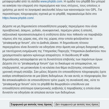
μεταφορτωθεί από τη σελίδα
www.phpbb.com
. Η ομάδα του phpBB δεν μπορεί
να ασκήσει την επιρροή στο περιεχόμενο και τους στόχους, τους οποίους ο
χρήστης με αυτό το λογισμικό ακολουθεί λόγω των κανονισμών του GPL. Για
περισσότερες πληροφορίες σχετικά με το phpBB, παρακαλούμε δείτε στο
https://www.phpbb.com/
.
Δέχεστε να μη δημοσιεύετε οποιασδήποτε μορφής περιεχόμενο που είναι
προσβλητικό, άσεμνο, χυδαίο, συκοφαντικό, περιέχον μίσος ή απειλή,
σεξουαλικά προσανατολισμένο ή οτιδήποτε άλλο που πιθανόν να παραβιάζει
νόμους είτε της χώρας σας, είτε της χώρας στην οποία φιλοξενείται το
“pirateparty.gr forum”, είτε το Διεθνές Δίκαιο. Η δημοσίευση τέτοιου
περιεχομένου είναι δυνατόν να οδηγήσει στην άμεση και μόνιμη διαγραφή σας,
με ταυτόχρονη ενημέρωση της Υπηρεσίας Παροχής Υπηρεσιών Διαδικτύου που
χρησιμοποιείτε εφόσον κρίνουμε απαραίτητο. Η διεύθυνση IP κάθε
δημοσίευσης καταγράφεται για τη δυνατότητα επιβολής των παρόντων όρων.
Δέχεστε ότι το “pirateparty.gr forum” έχει το δικαίωμα να απομακρύνει, να
επεξεργαστεί, να μετακινήσει ή να κλείσει ένα θέμα συζήτησης οποιαδήποτε
χρονική στιγμή επιλέξει. Σαν μέλος δέχεστε ότι οποιεσδήποτε πληροφορίες έχετε
εισάγει αποθηκεύονται σε μια βάση δεδομένων. Αν και αυτές οι πληροφορίες δεν
θα αποκαλυφθούν σε οποιονδήποτε τρίτο χωρίς τη συναίνεσή σας, ούτε το
“pirateparty.gr forum” ούτε το phpBB θα θεωρηθούν υπεύθυνοι για
οποιαδήποτε απόπειρα ηλεκτρονικής εισβολής ή παραβίασης η οποία είναι
δυνατόν να οδηγήσει σε απώλεια αυτών των δεδομένων.